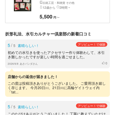
伝統工芸・和雑貨 その他
12歳から
2時間 ~
5,500
〜
円
折形礼法、水引カルチャー倶楽部の新着口コミ
5
/
アソビュー！で体験
5
素晴らしい！
初めての水引きを使ったアクセサリー作り体験わして、水引
き難しかったですが楽しい時間を過ごせました。
0
いいね
2026/6/8
あさパンダさん
店舗からの返信が届きました！
この度は投稿頂きありがとうございました。 ご愛用頂き嬉し
く存じます。 今月20日㈯、21日㈰に高輪ゲイトウェイ内
「tat...
5
/
アソビュー！で体験
5
素晴らしい！
このたびはありがとうございました！ 丁寧に教えていただけ