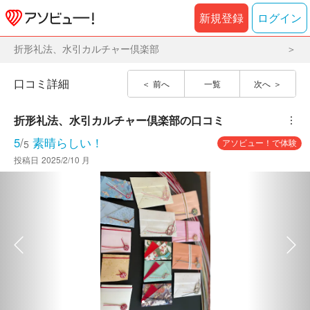
新規登録
ログイン
折形礼法、水引カルチャー倶楽部
口コミ詳細
前へ
一覧
次へ
折形礼法、水引カルチャー倶楽部
の口コミ
︙
5
/
素晴らしい！
アソビュー！で体験
5
投稿日
2025/2/10 月