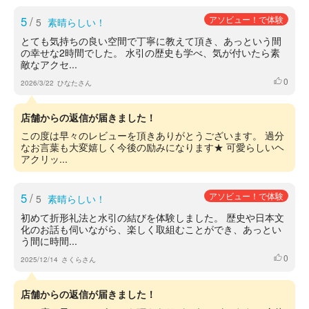
5
/
アソビュー！で体験
5
素晴らしい！
とても気持ちの良い空間で丁寧に教えて頂き、あっという間
の幸せな2時間でした。 水引の歴史も学べ、気が付いたら素
敵なアクセ...
0
いいね
2026/3/22
ひなたさん
店舗からの返信が届きました！
この度は早々のレビューを頂きありがとうございます。 過分
なお言葉も大変嬉しく今後の励みになります★ 可愛らしいヘ
アクリッ...
5
/
アソビュー！で体験
5
素晴らしい！
初めて折形礼法と水引の結びを体験しました。 歴史や日本文
化のお話も伺いながら、楽しく取組むことができ、あっとい
う間に時間...
0
いいね
2025/12/14
さくらさん
店舗からの返信が届きました！