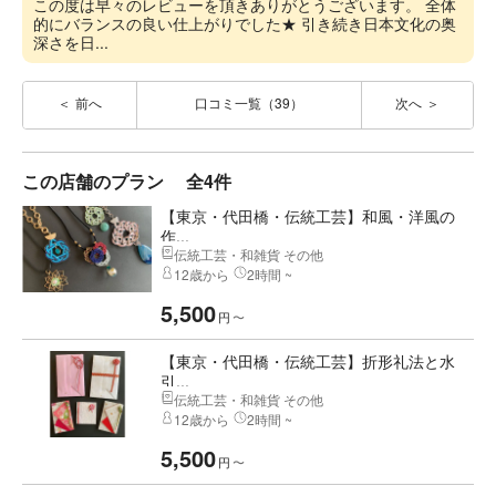
この度は早々のレビューを頂きありがとうございます。 全体
的にバランスの良い仕上がりでした★ 引き続き日本文化の奥
深さを日...
前へ
口コミ一覧（39）
次へ
この店舗のプラン
全4件
【東京・代田橋・伝統工芸】和風・洋風の
作...
伝統工芸・和雑貨 その他
12歳から
2時間 ~
5,500
円
〜
【東京・代田橋・伝統工芸】折形礼法と水
引...
伝統工芸・和雑貨 その他
12歳から
2時間 ~
5,500
円
〜