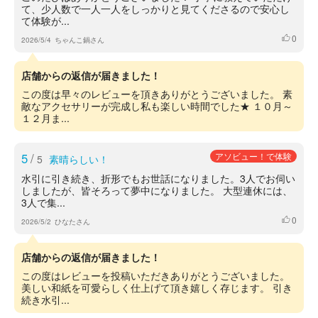
て、少人数で一人一人をしっかりと見てくださるので安心し
て体験が...
0
いいね
2026/5/4
ちゃんこ鍋さん
店舗からの返信が届きました！
この度は早々のレビューを頂きありがとうございました。 素
敵なアクセサリーが完成し私も楽しい時間でした★ １０月～
１２月ま...
5
/
アソビュー！で体験
5
素晴らしい！
水引に引き続き、折形でもお世話になりました。3人でお伺い
しましたが、皆そろって夢中になりました。 大型連休には、
3人で集...
0
いいね
2026/5/2
ひなたさん
店舗からの返信が届きました！
この度はレビューを投稿いただきありがとうございました。
美しい和紙を可愛らしく仕上げて頂き嬉しく存じます。 引き
続き水引...