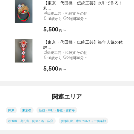
【東京・代田橋・伝統工芸】水引で作る！
和...
伝統工芸・和雑貨 その他
16歳から
2時間30分 ~
5,500
円
〜
【東京・代田橋・伝統工芸】毎年人気の体
験...
伝統工芸・和雑貨 その他
16歳から
2時間30分 ~
5,500
円
〜
関連エリア
関東
東京都
新宿・中野・杉並・吉祥寺
杉並区・高円寺・阿佐ヶ谷・荻窪
折形礼法、水引カルチャー倶楽部