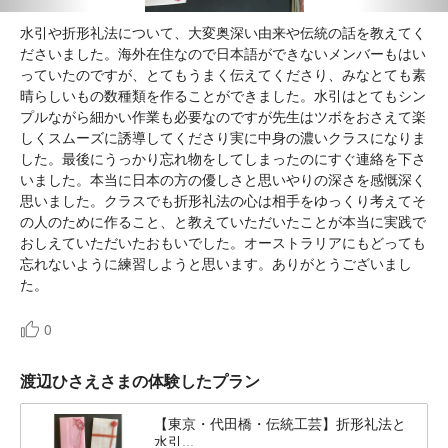
水引や折形礼法について、大変奥深い由来や伝統の話を教えてく
ださいました。海外在住なので日本語ができないメンバーもはい
っていたのですが、とてもうまく伝えてくださり、みなとても素
晴らしいもの数種類を作ることができました。水引はとてもシン
プルながら細かい作業も必要なのですが先生はツボをおさえて楽
しくスムーズに誘導してくださり実に中身の濃いクラスになりま
した。最後にうっかり忘れ物をしてしまったのにすぐ連絡を下さ
いました。本当に日本の方の優しさと思いやりの深さを感慨深く
思いました。クラスでも折形礼法の心は相手をゆっくり考えてそ
の人のために作ること、と教えていただいたことが本当に実践で
おしえていただいたおもいでした。オーストラリアにもどっても
忘れないように練習しようと思います。ありがとうございまし
た。
0
渡辺ひさえさまの体験したプラン
【東京・代田橋・伝統工芸】折形礼法と
水引...