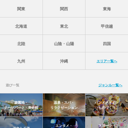
関東
関西
東海
北海道
東北
甲信越
北陸
山陰・山陽
四国
九州
沖縄
エリア一覧へ
遊び一覧
ジャンル一覧へ
遊園地・
温泉・スパ・
ハンドメイド・
テーマパーク・美術館
リラクゼーション
ものづくり
エンタメ・
スポーツ・