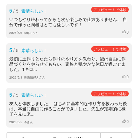
5
/
アソビュー！で体験
5
素晴らしい！
いつもやり終わってからも次が楽しみで仕方ありません。 自
分で作った陶器はとても愛しいです！
0
いいね
2026/5/6
junjunさん
5
/
アソビュー！で体験
5
素晴らしい！
最初に玉作りとたたら作りのやり方を教わり、後は自由に作
品づくりをやらせてもらい、家族と穏やかな休日が過ごせま
した。1キロ...
0
いいね
2026/5/3
美術館好きさん
5
/
アソビュー！で体験
5
素晴らしい！
友人と体験しました。 はじめに基本的な作り方を教わった後
は、本当に自由に作ることができました。先生が定期的に様
子を見に来...
0
いいね
2026/3/5
ゆさん