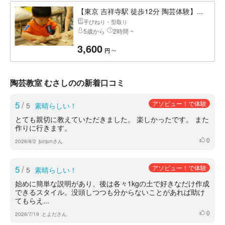
【東京 吉祥寺駅 徒歩12分 陶芸体験】...
手びねり・型取り
5歳から
2時間 ~
3,600
〜
円
陶芸教室 むさしのの新着口コミ
5
/
アソビュー！で体験
5
素晴らしい！
とても親切に教えていただきました。 楽しかったです。 また
作りに行きます。
0
いいね
2026/8/2
junjunさん
5
/
アソビュー！で体験
5
素晴らしい！
始めに簡単な説明があり、後は各々1kgの土で好きなだけ作成
できるスタイル。没頭しつつも分からないことがあれば助け
てもらえ...
0
いいね
2026/7/19
とよださん