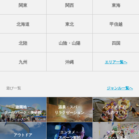
関東
関西
東海
北海道
東北
甲信越
北陸
山陰・山陽
四国
九州
沖縄
エリア一覧へ
遊び一覧
ジャンル一覧へ
遊園地・
温泉・スパ・
ハンドメイド・
テーマパーク・美術館
リラクゼーション
ものづくり
エンタメ・
スポーツ・
アウトドア
スポーツ観戦
フィットネス