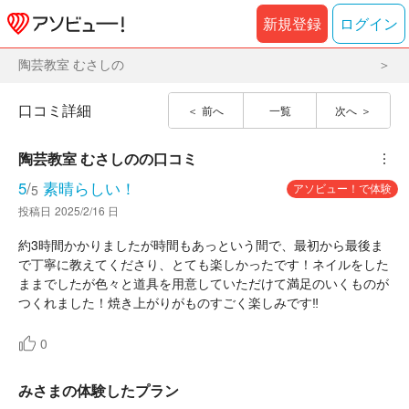
新規登録
ログイン
陶芸教室 むさしの
口コミ詳細
前へ
一覧
次へ
陶芸教室 むさしの
の口コミ
︙
5
/
素晴らしい！
アソビュー！で体験
5
投稿日
2025/2/16 日
約3時間かかりましたが時間もあっという間で、最初から最後ま
で丁寧に教えてくださり、とても楽しかったです！ネイルをした
ままでしたが色々と道具を用意していただけて満足のいくものが
つくれました！焼き上がりがものすごく楽しみです‼︎
0
みさまの体験したプラン