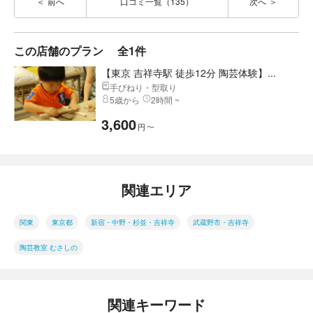
前へ
口コミ一覧（135）
次へ
この店舗のプラン
全1件
【東京 吉祥寺駅 徒歩12分 陶芸体験】...
手びねり・型取り
5歳から
2時間 ~
3,600
円
〜
関連エリア
関東
東京都
新宿・中野・杉並・吉祥寺
武蔵野市・吉祥寺
陶芸教室 むさしの
関連キーワード