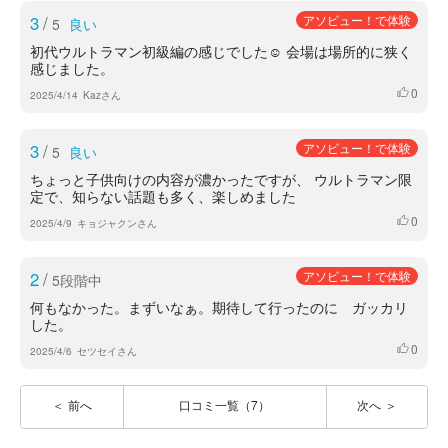
3
/
アソビュー！で体験
5
良い
初代ウルトラマン初級編の感じでした☺️ 会場は場所的に狭く
感じました。
0
いいね
2025/4/14
Kazさん
3
/
アソビュー！で体験
5
良い
ちょっと子供向けの内容が濃かったですが、 ウルトラマン限
定で、知らない話題も多く、楽しめました
0
いいね
2025/4/9
キョジャクンさん
2
/
アソビュー！で体験
5段階中
何もなかった。まずいなぁ。期待して行ったのに ガッカリ
した。
0
いいね
2025/4/6
セツセイさん
前へ
口コミ一覧（7）
次へ