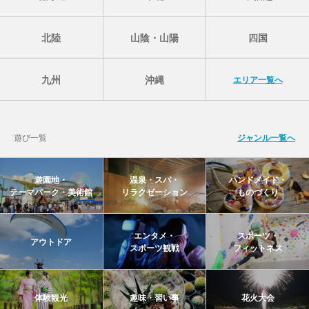
北陸
山陰・山陽
四国
九州
沖縄
エリア一覧へ
遊び一覧
ジャンル一覧へ
遊園地・
温泉・スパ・
ハンドメイド・
テーマパーク・美術館
リラクゼーション
ものづくり
エンタメ・
スポーツ・
アウトドア
スポーツ観戦
フィットネス
体験観光
趣味・習い事
花火大会