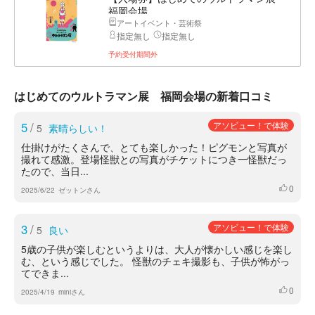
福岡会場
アートイベント・芸術祭
指定無し
指定無し
予約受付期間外
はじめてのウルトラマン展 福岡会場の新着口コミ
5
/
アソビュー！で体験
5
素晴らしい！
仕掛けがたくさんで、とても楽しかった！ピグモンと写真が
撮れて感激。登場怪獣との写真がチケットにつき一怪獣だっ
たので、当日...
0
いいね
2025/6/22
ゼットンさん
3
/
アソビュー！で体験
5
良い
5歳の子供が楽しむというよりは、大人が懐かしい感じを楽し
む、という感じでした。 怪獣のチェキ撮影も、子供が怖がっ
てできま...
0
いいね
2025/4/19
miniさん