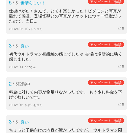
5
/
アソビュー！で体験
5
素晴らしい！
仕掛けがたくさんで、とても楽しかった！ピグモンと写真が
撮れて感激。登場怪獣との写真がチケットにつき一怪獣だっ
たので、当日...
0
いいね
2025/6/22
ゼットンさん
3
/
アソビュー！で体験
5
良い
初代ウルトラマン初級編の感じでした☺️ 会場は場所的に狭く
感じました。
0
いいね
2025/4/14
Kazさん
2
/
アソビュー！で体験
5段階中
料金に対して内容が物足りなかったです。 もう少し料金を下
げて欲しいです。
0
いいね
2025/4/12
かずいおさん
3
/
アソビュー！で体験
5
良い
ちょっと子供向けの内容が濃かったですが、 ウルトラマン限