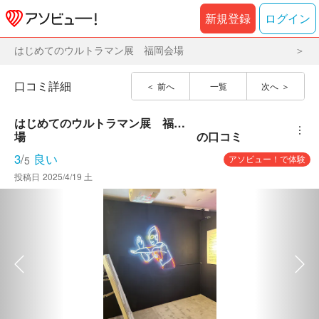
新規登録
ログイン
はじめてのウルトラマン展 福岡会場
口コミ詳細
前へ
一覧
次へ
はじめてのウルトラマン展　福岡会
︙
場
の口コミ
3
/
良い
アソビュー！で体験
5
投稿日
2025/4/19 土