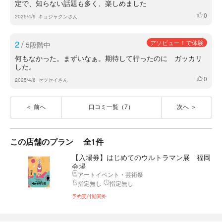
定で、知らない話題も多く、楽しめました
0
いいね
2025/4/9
キョジャクンさん
2
/
アソビュー！で体験
5段階中
何もなかった。まずいなぁ。期待して行ったのに ガッカリ
した。
0
いいね
2025/4/6
セツセイさん
前へ
口コミ一覧（7）
次へ
この店舗のプラン
全1件
【入場券】はじめてのウルトラマン展 福岡
会場
アートイベント・芸術祭
指定無し
指定無し
予約受付期間外