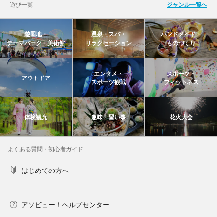
遊び一覧
ジャンル一覧へ
遊園地・
温泉・スパ・
ハンドメイド・
テーマパーク・美術館
リラクゼーション
ものづくり
エンタメ・
スポーツ・
アウトドア
スポーツ観戦
フィットネス
体験観光
趣味・習い事
花火大会
よくある質問・初心者ガイド
はじめての方へ
アソビュー！ヘルプセンター