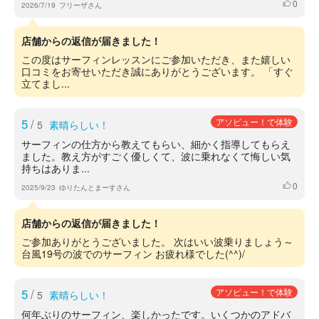
0
いいね
2026/7/19
フリーザさん
店舗からの返信が届きました！
この度はサーフィンレッスンにご参加いただき、また嬉しい
口コミをお寄せいただき誠にありがとうございます。 「すぐ
立てまし...
5
/
アソビュー！で体験
5
素晴らしい！
サーフィンの仕方から教えてもらい、細かく指導してもらえ
ました。教え方がすごく優しくて、波に乗れなくて悔しい気
持ちはありま...
0
いいね
2025/9/23
ゆりたんとまーすさん
店舗からの返信が届きました！
ご参加ありがとうございました。 次はいい波乗りましょう～
台風19号の波でのサーフィン お疲れ様でした(^^)/
5
/
アソビュー！で体験
5
素晴らしい！
何年ぶりのサーフィン、楽しかったです。いくつかのアドバ