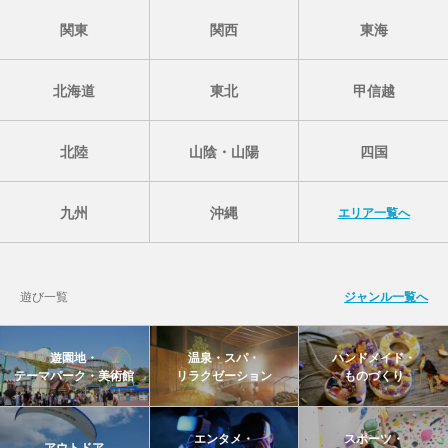
関東
関西
東海
北海道
東北
甲信越
北陸
山陰・山陽
四国
九州
沖縄
エリア一覧へ
遊び一覧
ジャンル一覧へ
遊園地・
温泉・スパ・
ハンドメイド・
テーマパーク・美術館
リラクゼーション
ものづくり
エンタメ・
スポーツ・
アウトドア