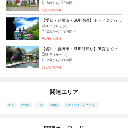
18歳から
2時間 ~
予約受付期間外
【愛知・豊橋市・SUP体験】ボードに立っ...
SUP（サップ）
12歳から
2時間 ~
予約受付期間外
【愛知・豊橋市・SUP日帰り】伊良湖でツ...
SUP（サップ）
12歳から
4時間 ~
予約受付期間外
関連エリア
東海
愛知県
三河
豊橋市
CAPCELL（カプセル）