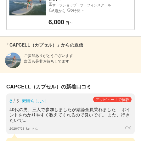
サーフショップ・サーフィンスクール
6歳から
2時間 ~
6,000
〜
円
「CAPCELL（カプセル）」からの返信
ご参加ありがとうございます

次回も是非お待ちしてます
CAPCELL（カプセル）の新着口コミ
5
/
アソビュー！で体験
5
素晴らしい！
40代の男、三人で参加しましたが結論全員乗れました！ ポイ
ントをわかりやすく教えてくれるので良いです。 また、行き
たいで...
0
いいね
2026/7/28
kenさん