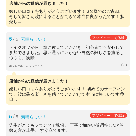
店舗からの返信が届きました！
嬉しい口コミをありがとうございます！ 3名様でのご参加、
そして皆さん波に乗ることができて本当に良かったです！🏄
楽し...
5
/
アソビュー！で体験
5
素晴らしい！
テイクオフから丁寧に教えていただき、初心者でも安心して
参加できました。思い通りにいかない自然の難しさを痛感し
つつも、実際...
0
いいね
2026/7/27
にっしーさん
店舗からの返信が届きました！
嬉しい口コミをありがとうございます！ 初めてのサーフィン
で、波に乗る楽しさを感じていただけて本当に嬉しいです😊
自...
5
/
アソビュー！で体験
5
素晴らしい！
先生がとてもフランクで親切。 丁寧で細かい微調整しながら
教え方が上手。 すぐ立てます。