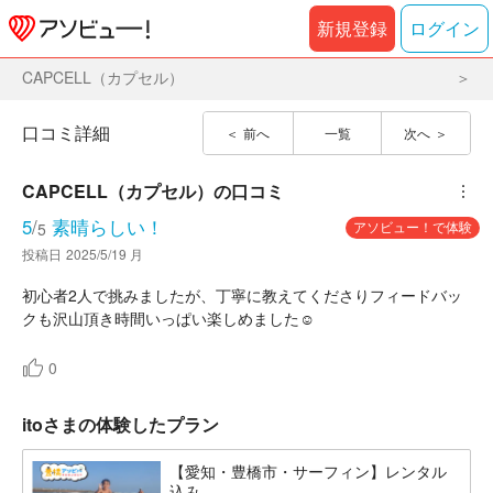
新規登録
ログイン
CAPCELL（カプセル）
口コミ詳細
前へ
一覧
次へ
CAPCELL（カプセル）
の口コミ
︙
5
/
素晴らしい！
アソビュー！で体験
5
投稿日
2025/5/19 月
初心者2人で挑みましたが、丁寧に教えてくださりフィードバッ
クも沢山頂き時間いっぱい楽しめました☺️
0
itoさまの体験したプラン
【愛知・豊橋市・サーフィン】レンタル
込み...