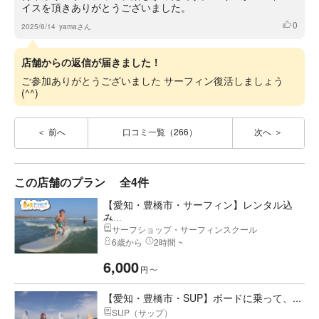
イスを頂きありがとうございました。
0
いいね
2025/6/14
yamaさん
店舗からの返信が届きました！
ご参加ありがとうございました サーフィン復活しましょう
(^^)
前へ
口コミ一覧（266）
次へ
この店舗のプラン
全4件
【愛知・豊橋市・サーフィン】レンタル込
み...
サーフショップ・サーフィンスクール
6歳から
2時間 ~
6,000
円
〜
【愛知・豊橋市・SUP】ボードに乗って、...
SUP（サップ）