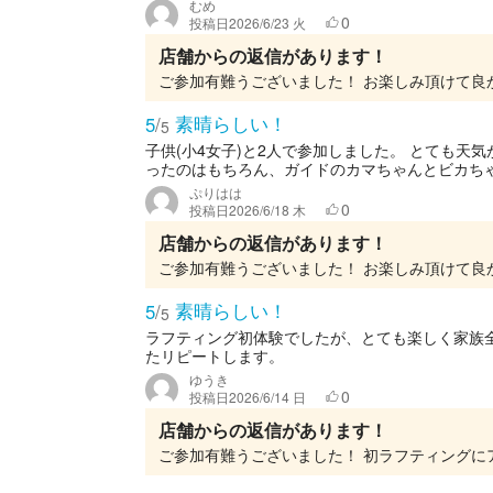
むめ
0
投稿日
2026/6/23 火
店舗からの返信があります！
素晴らしい！
5
/
5
子供(小4女子)と2人で参加しました。 とても
ったのはもちろん、ガイドのカマちゃんとビカちゃ
ぷりはは
0
投稿日
2026/6/18 木
店舗からの返信があります！
素晴らしい！
5
/
5
ラフティング初体験でしたが、とても楽しく家族
たリピートします。
ゆうき
0
投稿日
2026/6/14 日
店舗からの返信があります！