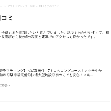
郡）
アウトドアセンター長瀞
MIH さまの口コミ
口コミ
、子供もまた参加したいと喜んでいました。説明も分かりやすくて、初
上長瀞駅から徒歩5分程度と電車でのアクセスも良かったです。
長瀞ラフティング】＜写真無料！7キロのロングコース！＞小学生か
無料◎駐車場完備◎快適大型施設◎初めてでも安心！＜当...
30分 ~