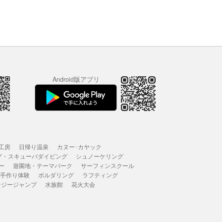
Android版アプリ
工房
日帰り温泉
カヌー･カヤック
グ・スキューバダイビング
シュノーケリング
ー
遊園地・テーマパーク
サーフィンスクール
 手作り体験
ボルダリング
ラフティング
ンジージャンプ
水族館
花火大会