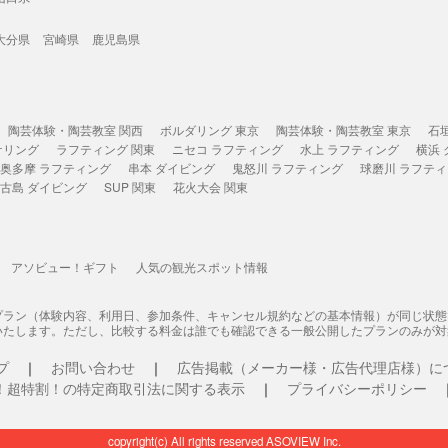
大分県
宮崎県
鹿児島県
陶芸体験・陶芸教室 関西
ボルダリング 東京
陶芸体験・陶芸教室 東京
石
ケリング
ラフティング 関東
ニセコ ラフティング
水上 ラフティング
横浜
奥多摩 ラフティング
串本 ダイビング
鬼怒川 ラフティング
球磨川 ラフテ
古島 ダイビング
SUP 関東
花火大会 関東
アソビュー！ギフト
人気の観光スポット情報
プラン（体験内容、利用日、参加条件、キャンセル規約などの基本情報）が同じ状
いたします。ただし、比較する料金は誰でも確認できる一般公開したプランのみが対
プ
お問い合わせ
広告掲載（メーカー様・広告代理店様）に
！超特割！の特定商取引法に関する表示
プライバシーポリシー
copyright(c) All rights reserved ASOVIEW Inc.