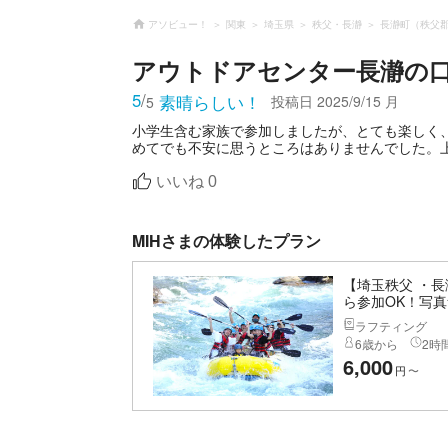
アソビュー！
関東
埼玉県
秩父・長瀞
長瀞町（秩父
アウトドアセンター長瀞
の
5
/
素晴らしい！
投稿日
2025/9/15 月
5
小学生含む家族で参加しましたが、とても楽しく
めてでも不安に思うところはありませんでした。
いいね
0
MIHさまの体験したプラン
【埼玉秩父 ・
ら参加OK！写真
ラフティング
6歳から
2時間
6,000
円
〜