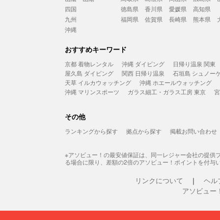
四国
徳島県
香川県
愛媛県
高知県
九州
福岡県
佐賀県
長崎県
熊本県
沖縄
おすすめキーワード
京都 着物レンタル
沖縄 ダイビング
日帰り温泉 関東
屋久島 ダイビング
関西 日帰り温泉
石垣島 シュノー
天草 イルカウォッチング
沖縄 ホエールウォッチング
沖縄 マリンスポーツ
ガラス細工・ガラス工房 東京
宮
その他
ランキングから探す
拠点から探す
掲載お問い合わせ
※アソビュー！の最安値保証は、同一レジャー会社の提供
る場合に限り、差額の2倍のアソビュー！ポイントを付与
リンクについて
ヘル
アソビュー