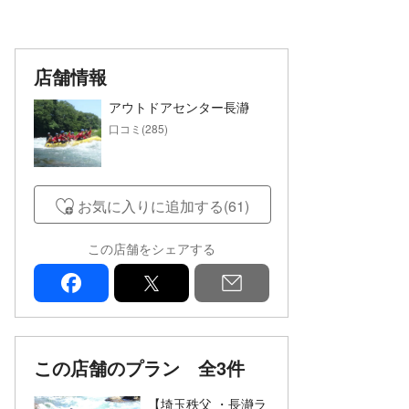
店舗情報
アウトドアセンター長瀞
口コミ(285)
お気に入りに追加する(61)
この店舗をシェアする
facebook
x
mail
この店舗のプラン
全3件
【埼玉秩父 ・長瀞ラ