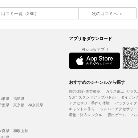
口コミ一覧（285）
次の口コミへ
アプリをダウンロード
iPhone版アプリ
おすすめのジャンルから探す
陶芸体験･陶芸教室
ガラス細工･ガラス
SUP･スタンドアップパドル
ダイビン
山形県
福島県
アクセサリー手作り体験
パラグライダ
千葉県
東京都
神奈川県
キャンドル作り
シルバーアクセサリー
着物・浴衣レンタル
脱出ゲーム
バ
奈良県
和歌山県
山口県