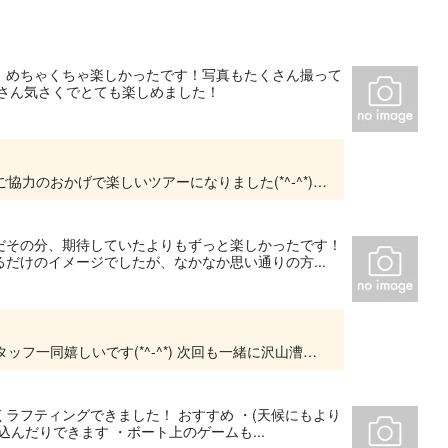
、めちゃくちゃ楽しかったです！写真もたくさん撮って
なさん気さくでとても楽しめました！
ご参加頂きまして有難うございました！ 皆様もご協力のおかげで楽しいツアーになりました(*^-^*) またジロちゃんボートで一緒にラフティングしましょう！！
だその分、期待していたよりもずっと楽しかったです！
だけのイメージでしたが、なかなか思い通りの方...
ご参加有難うございました！ お楽しみ頂けてスタッフ一同嬉しいです(*^-^*) 次回も一緒に沢山漕ぎましょう！
ラフティングできました！ おすすめ ・(天候にもより
んだりできます ・ボート上のゲームも...