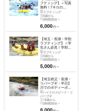
フティング】＜写真
無料！7キロの...
ラフティング
6歳から
2時間30分 ~
6,000
円
〜
【埼玉・長瀞・学割
ラフティング】＜学
生さん必見！学割...
ラフティング
6歳から
2時間30分 ~
5,000
円
〜
【埼玉秩父・長瀞・
リバーブギ・半日】
川でのボディーボ...
ハイドロスピード・リ
バーブギ
12歳から
2時間30分 ~
8,000
円
〜