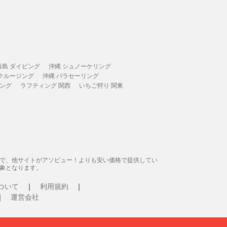
垣島 ダイビング
沖縄 シュノーケリング
 クルージング
沖縄 パラセーリング
ィング
ラフティング 関西
いちご狩り 関東
態で、他サイトがアソビュー！よりも安い価格で提供してい
象となります。
ついて
利用規約
運営会社