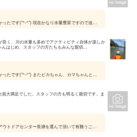
ご参加有難うございました！ お楽しみ頂けて良かったです(*^-^*) 現在かなり水量豊富ですので迫力あるラフティングが体験して 頂けますので、もしチャンスがあれば是非！
天気が良く、川の水量も多めでアクティビティ自体が楽しか
んはじめ、スタッフの方たちもみんな親切...
ご参加有難うございました！ お楽しみ頂けて良かったです(*^-^*) またビカちゃん、カマちゃんと一緒にラフティングしましょう！
全員大満足でした。スタッフの方も明るく親切です。ま
ご参加有難うございました！ 初ラフティングにアウトドアセンター長瀞を選んで頂いて有難うございました！ 次回もお楽しみ頂けるようにスタッフ一同お待ちしております(*^-^*)