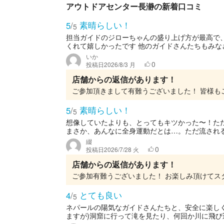
アウトドアセンター長瀞の新着口コミ
素晴らしい！
5
/
5
担当ガイドのジローちゃんの盛り上げ方が最高で
くれて嬉しかったです 他のガイドさんたちもみ
いか
0
投稿日
2026/8/3 月
店舗からの返信があります！
素晴らしい！
5
/
5
想像していたよりも、とってもキツかった〜！た
まさか、あんなに全身運動だとは…。ただ流される
綴
0
投稿日
2026/7/28 火
店舗からの返信があります！
とても良い
4
/
5
ネパールの陽気なガイドさんたちと、安全に楽しく
ますが)洞窟に行って滝を見たり、何回か川に飛び込