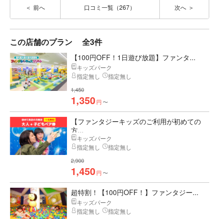
前へ
口コミ一覧（267）
次へ
この店舗のプラン
全3件
【100円OFF！1日遊び放題】ファンタ...
キッズパーク
指定無し
指定無し
1,450
1,350
円
〜
【ファンタジーキッズのご利用が初めての
方...
キッズパーク
指定無し
指定無し
2,900
1,450
円
〜
超特割！【100円OFF！】ファンタジー...
キッズパーク
指定無し
指定無し