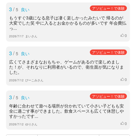
3
/
アソビュー！で体験
5
良い
もうすぐ3歳になる息子は凄く楽しかったみたいで 帰るのが
大変でした笑 中に入るとお金かかるものが多いです 年会費払
っ...
0
いいね
2026/7/17
まいさん
3
/
アソビュー！で体験
5
良い
広くてさまざまなおもちゃ、ゲームがあるので楽しめまし
た！が、それなりに利用者がいるので、衛生面が気になりま
した。
0
いいね
2026/7/12
ぴーこみさん
3
/
アソビュー！で体験
5
良い
年齢に合わせて遊べる場所が分かれていて小さい子どもも安
全に過ごす事ができました。飲食スペースも広くて休憩しや
すかったです...
0
いいね
2026/7/12
ゆりさん