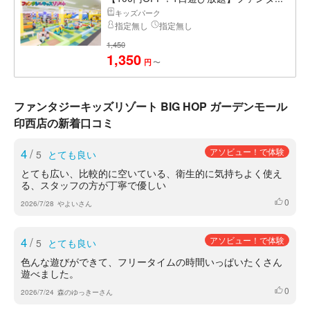
キッズパーク
指定無し
指定無し
1,450
1,350
〜
円
ファンタジーキッズリゾート BIG HOP ガーデンモール
印西店の新着口コミ
4
/
アソビュー！で体験
5
とても良い
とても広い、比較的に空いている、衛生的に気持ちよく使え
る、スタッフの方が丁寧で優しい
0
いいね
2026/7/28
やよいさん
4
/
アソビュー！で体験
5
とても良い
色んな遊びができて、フリータイムの時間いっぱいたくさん
遊べました。
0
いいね
2026/7/24
森のゆっきーさん