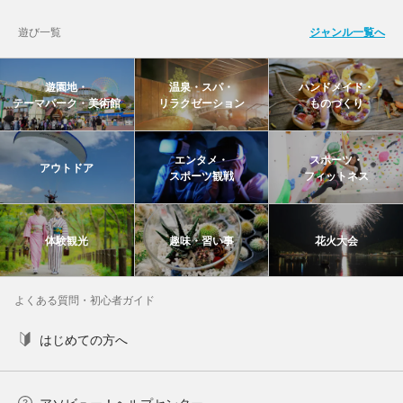
遊び一覧
ジャンル一覧へ
遊園地・
温泉・スパ・
ハンドメイド・
テーマパーク・美術館
リラクゼーション
ものづくり
エンタメ・
スポーツ・
アウトドア
スポーツ観戦
フィットネス
体験観光
趣味・習い事
花火大会
よくある質問・初心者ガイド
はじめての方へ
アソビュー！ヘルプセンター