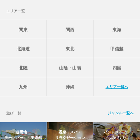
エリア一覧
関東
関西
東海
北海道
東北
甲信越
北陸
山陰・山陽
四国
九州
沖縄
エリア一覧へ
遊び一覧
ジャンル一覧へ
遊園地・
温泉・スパ・
ハンドメイド・
テーマパーク・美術館
リラクゼーション
ものづくり