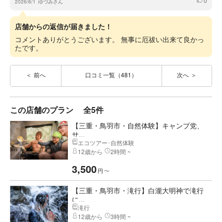
0
いいね
2026/6/1
ゆづみさん
店舗からの返信が届きました！
コメントありがとうございます。 無事に厄祓い出来て良かっ
たです。
前へ
口コミ一覧（481）
次へ
この店舗のプラン
全5件
【三重・鳥羽市・自然体験】キャンプ党、
サ...
エコツアー･自然体験
12歳から
2時間 ~
3,500
円
〜
【三重・鳥羽市・滝行】白瀧大明神で滝行
に...
滝行
12歳から
3時間 ~