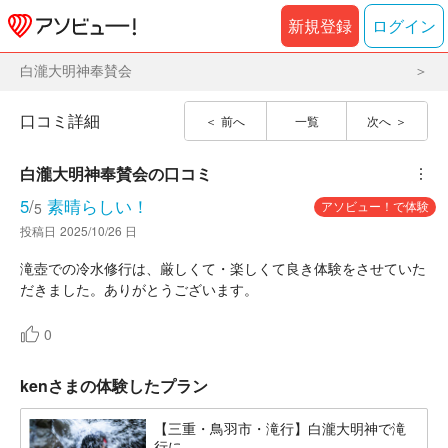
新規登録
ログイン
白瀧大明神奉賛会
口コミ詳細
前へ
一覧
次へ
白瀧大明神奉賛会
の口コミ
︙
5
/
素晴らしい！
アソビュー！で体験
5
投稿日
2025/10/26 日
滝壺での冷水修行は、厳しくて・楽しくて良き体験をさせていた
だきました。ありがとうございます。
0
kenさまの体験したプラン
【三重・鳥羽市・滝行】白瀧大明神で滝
行に...