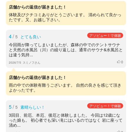
店舗からの返信が届きました！
体験及びクチコミありがとうございます。 清められて良かっ
たです。又、お越し下さい。
4
/
アソビュー！で体験
5
とても良い
今回雨が降ってしまいましたが、森林の中でのテントサウナ
と天然の水風呂（川）の繰り返しは、通常のサウナ&水風呂と
は違う気持...
0
いいね
2026/7/5
スミノフさん
店舗からの返信が届きました！
雨の中での体験有難うございます。 自然の良さを感じて頂き
よかったです。
5
/
アソビュー！で体験
5
素晴らしい！
3回目、前厄、本厄、後厄と体験しました。 今回は12歳にな
った娘も。 初心者でも深い滝にはいるのではなく 岩に座って
清め...