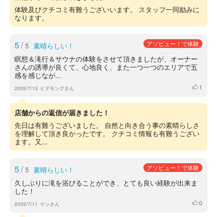
体験及びクチコミ有難うございいます。 スタッフ一同励みに
なります。
5
/
アソビュー！で体験
5
素晴らしい！
瞑想＆滝行＆サウナの体験をさせて頂きましたが、オーナー
さんの誘導が良くて、心地良く、また一つ一つのエリアで五
感を感じなが...
1
いいね
2026/7/13
ヒデキングさん
店舗からの返信が届きました！
先日は有難うございました。 自然と向き合う事の素晴らしさ
を理解して頂き良かったです。 クチコミ情報も有難うござい
ます。又...
5
/
アソビュー！で体験
5
素晴らしい！
久しぶりに滝を浴びることができ、とても良い経験が出来ま
した！
0
いいね
2026/7/11
ケンさん