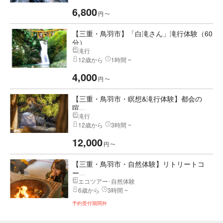
6,800
円
〜
【三重・鳥羽市】「白滝さん」滝行体験（60
分）
滝行
12歳から
1時間 ~
4,000
円
〜
【三重・鳥羽市・瞑想&滝行体験】都会の
喧...
滝行
12歳から
3時間 ~
12,000
円
〜
【三重・鳥羽市・自然体験】リトリートコ
ー...
エコツアー･自然体験
6歳から
3時間 ~
予約受付期間外