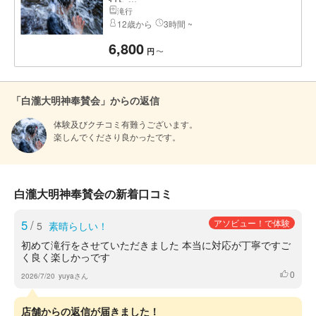
滝行
12歳から
3時間 ~
6,800
〜
円
「白瀧大明神奉賛会」からの返信
体験及びクチコミ有難うございます。

楽しんでくださり良かったです。
白瀧大明神奉賛会の新着口コミ
5
/
アソビュー！で体験
5
素晴らしい！
初めて滝行をさせていただきました 本当に対応が丁寧ですご
く良く楽しかっです
0
いいね
2026/7/20
yuyaさん
店舗からの返信が届きました！