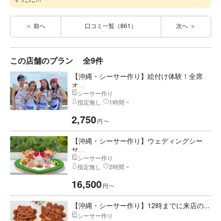
前へ
口コミ一覧（861）
次へ
この店舗のプラン
全9件
【沖縄・シーサー作り】絵付け体験！全席
オ...
シーサー作り
指定無し
1時間 ~
2,750
円
〜
【沖縄・シーサー作り】ウェディングシー
サ...
シーサー作り
指定無し
2時間 ~
16,500
円
〜
【沖縄・シーサー作り】12時までに来店の...
シーサー作り