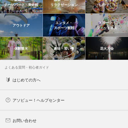
テーマパーク・美術館
リラクゼーション
ものづくり
エンタメ・
スポーツ・
アウトドア
スポーツ観戦
フィットネス
体験観光
趣味・習い事
花火大会
よくある質問・初心者ガイド
はじめての方へ
アソビュー！ヘルプセンター
お問い合わせ