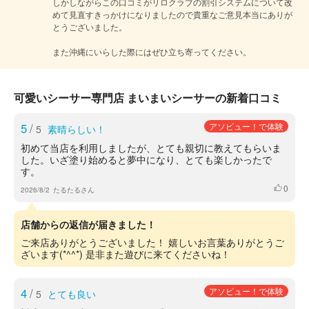
しかしながらこの口コミがリロクラブの割引システムについて改
めて見直すきっかけになりましたので貴重なご意見本当にありが
とうございました。

また沖縄にいらした際にはぜひ立ち寄ってください。
可愛いシーサー専門店 まいまいシーサーの新着口コミ
5
/
アソビュー！で体験
5
素晴らしい！
初めて当店を利用しましたが、とても親切に教えてもらいま
した。いざ塗り始めると夢中になり、とても楽しかったで
す。
0
いいね
2026/8/2
たるたるさん
店舗からの返信が届きました！
ご来店ありがとうございました！ 嬉しいお言葉ありがとうご
ざいます(*^^*) 是非また遊びに来てくださいね！
4
/
アソビュー！で体験
5
とても良い