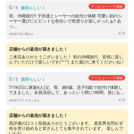
5
/
アソビュー！で体験
5
素晴らしい！
初、沖縄旅行‼︎ 子供達とシーサーの絵付け体験 可愛い顔のシ
ーサー選びにビビットな色合いで色塗りが楽しかったぁ‼︎ あ
っ...
0
いいね
2026/7/22
Miさん
店舗からの返信が届きました！
ご来店ありがとうございました！ 初の沖縄旅行、皆様に楽し
んでいただけて嬉しいです(*^^*) また遊びに来てくださいね！
5
/
アソビュー！で体験
5
素晴らしい！
7/19(日)に家族4人(父、母、娘9歳、息子5歳)で絵付け体験し
てきました。全員没頭して、あっという間に1時間。形にも...
0
いいね
2026/7/19
ナガトさん
店舗からの返信が届きました！
高評価の口コミ投稿ありがとうございます。 老若男女問わず
色を塗り始めると皆さんとても集中されています。 楽しんで
いただ...