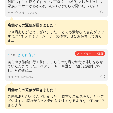
対応もすごく良くてすっごく可愛くしあがりました！次回は
家族シーサーがあるみたいなのでそちらで伺いたいです！
0
いいね
2026/8/1
みるくてぃさん
店舗からの返信が届きました！
ご来店ありがとうございました！ とても素敵なできあがりで
すね(*^^*) ファミリーシーサーの体験、ぜひお待ちしており
ま...
4
/
アソビュー！で体験
5
とても良い
美ら海水族館に行く前に、こちらのお店で絵付け体験をさせ
ていただきました。 ペアシーサーを選び、彼氏と絵付けを
し、その後に...
0
いいね
2026/7/25
みなみさん
店舗からの返信が届きました！
ご来店ありがとうございました！ 貴重なご意見ありがとうご
ざいます。 流れがもっと分かりやすくなるようなご案内がで
きるよう...