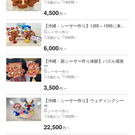
5歳から
4時間 ~
4,500
円
〜
【沖縄・シーサー作り】12時～15時に来...
シーサー作り
5歳から
2時間 ~
6,000
円
〜
【沖縄・面シーサー作り体験】パズル感覚
で...
シーサー作り
2歳から
1時間 ~
3,500
円
〜
【沖縄・シーサー作り】ウェディングシー
サ...
シーサー作り
5歳から
3時間 ~
22,500
円
〜