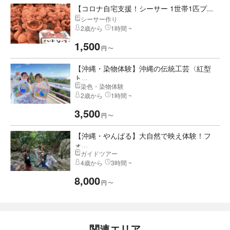
【コロナ自宅支援！シーサー 1世帯1匹プ...
シーサー作り
2歳から
1時間 ~
1,500
円
〜
【沖縄・染物体験】沖縄の伝統工芸〈紅型
ト...
染色・染物体験
2歳から
1時間 ~
3,500
円
〜
【沖縄・やんばる】大自然で映え体験！フ
ォ...
ガイドツアー
4歳から
3時間 ~
8,000
円
〜
関連エリア