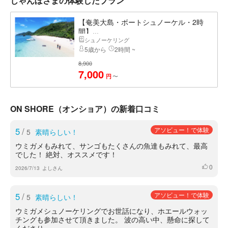
じゃんぼさまの体験したプラン
【奄美大島・ボートシュノーケル・2時
間】...
シュノーケリング
5歳から
2時間 ~
8,900
7,000
〜
円
ON SHORE（オンショア）の新着口コミ
5
/
アソビュー！で体験
5
素晴らしい！
ウミガメもみれて、サンゴもたくさんの魚達もみれて、最高
でした！ 絶対、オススメです！
0
いいね
2026/7/13
よしさん
5
/
アソビュー！で体験
5
素晴らしい！
ウミガメシュノーケリングでお世話になり、ホエールウォッ
チングも参加させて頂きました。 波の高い中、懸命に探して