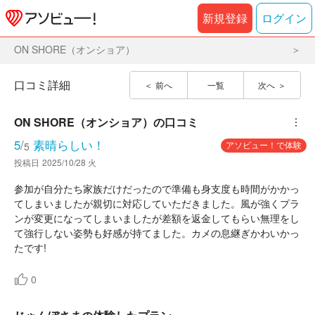
新規登録
ログイン
ON SHORE（オンショア）
口コミ詳細
前へ
一覧
次へ
ON SHORE（オンショア）
の口コミ
︙
5
/
素晴らしい！
アソビュー！で体験
5
投稿日
2025/10/28 火
参加が自分たち家族だけだったので準備も身支度も時間がかかっ
てしまいましたが親切に対応していただきました。風が強くプラ
ンが変更になってしまいましたが差額を返金してもらい無理をし
て強行しない姿勢も好感が持てました。カメの息継ぎかわいかっ
たです!
0