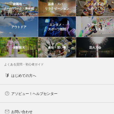
遊園地・
温泉・スパ・
ハンドメイド・
テーマパーク・美術館
リラクゼーション
ものづくり
エンタメ・
スポーツ・
アウトドア
スポーツ観戦
フィットネス
体験観光
趣味・習い事
花火大会
よくある質問・初心者ガイド
はじめての方へ
アソビュー！ヘルプセンター
お問い合わせ