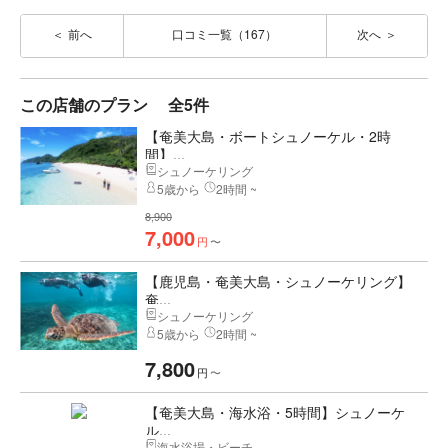
前へ
口コミ一覧（167）
次へ
この店舗のプラン
全5件
【奄美大島・ボートシュノーケル・2時
間】...
シュノーケリング
5歳から
2時間 ~
8,900
7,000
円
〜
【鹿児島・奄美大島・シュノーケリング】
奄...
シュノーケリング
5歳から
2時間 ~
7,800
円
〜
【奄美大島・海水浴・5時間】シュノーケ
ル...
海水浴場・ビーチ