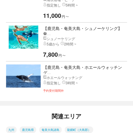
指定無し
5時間 ~
11,000
円
〜
【鹿児島・奄美大島・シュノーケリング】
奄...
シュノーケリング
5歳から
2時間 ~
7,800
円
〜
【鹿児島・奄美大島・ホエールウォッチン
グ...
ホエールウォッチング
指定無し
3時間 ~
予約受付期間外
関連エリア
九州
鹿児島県
奄美大島諸島
龍郷町（大島郡）