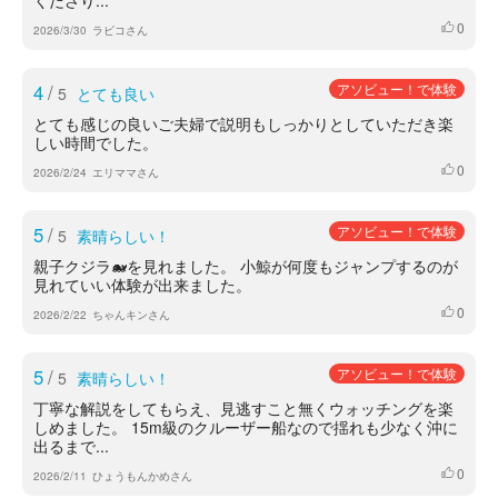
くださり...
0
いいね
2026/3/30
ラビコさん
4
/
アソビュー！で体験
5
とても良い
とても感じの良いご夫婦で説明もしっかりとしていただき楽
しい時間でした。
0
いいね
2026/2/24
エリママさん
5
/
アソビュー！で体験
5
素晴らしい！
親子クジラ🐋を見れました。 小鯨が何度もジャンプするのが
見れていい体験が出来ました。
0
いいね
2026/2/22
ちゃんキンさん
5
/
アソビュー！で体験
5
素晴らしい！
丁寧な解説をしてもらえ、見逃すこと無くウォッチングを楽
しめました。 15m級のクルーザー船なので揺れも少なく沖に
出るまで...
0
いいね
2026/2/11
ひょうもんかめさん