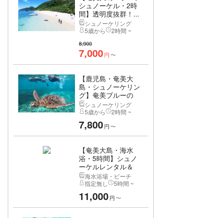
シュノーケル・2時
間】透明度抜群！...
シュノーケリング
5歳から
2時間 ~
8,900
7,000
円
〜
【鹿児島・奄美大
島・シュノーケリン
グ】奄美ブルーの
海...
シュノーケリング
5歳から
2時間 ~
7,800
円
〜
【奄美大島・海水
浴・5時間】シュノ
ーケルレンタル＆
お...
海水浴場・ビーチ
指定無し
5時間 ~
11,000
円
〜