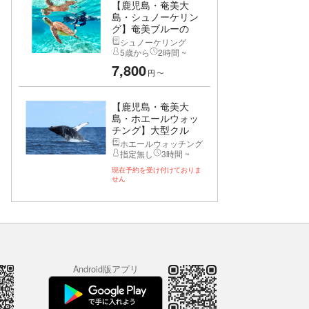
【鹿児島・奄美大
島・シュノーケリン
グ】奄美ブルーの
海...
シュノーケリング
5歳から
2時間 ~
7,800
円
〜
【鹿児島・奄美大
島・ホエールウォッ
チング】大型クル
ー...
ホエールウォッチング
指定無し
3時間 ~
現在予約を受け付けておりま
せん
Android版アプリ