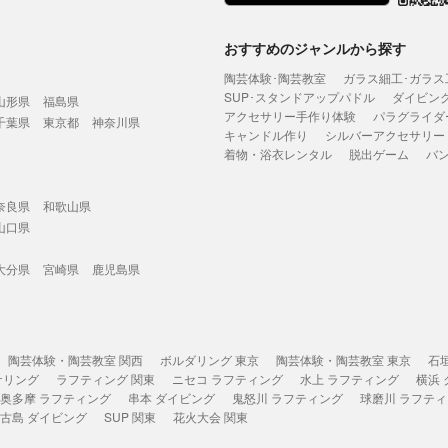
おすすめのジャンルから探す
陶芸体験･陶芸教室
ガラス細工･ガラス
SUP･スタンドアップパドル
ダイビン
山形県
福島県
アクセサリー手作り体験
パラグライダ
千葉県
東京都
神奈川県
キャンドル作り
シルバーアクセサリー
着物・浴衣レンタル
脱出ゲーム
バ
奈良県
和歌山県
山口県
大分県
宮崎県
鹿児島県
陶芸体験・陶芸教室 関西
ボルダリング 東京
陶芸体験・陶芸教室 東京
石
ケリング
ラフティング 関東
ニセコ ラフティング
水上 ラフティング
横浜
奥多摩 ラフティング
串本 ダイビング
鬼怒川 ラフティング
球磨川 ラフテ
古島 ダイビング
SUP 関東
花火大会 関東