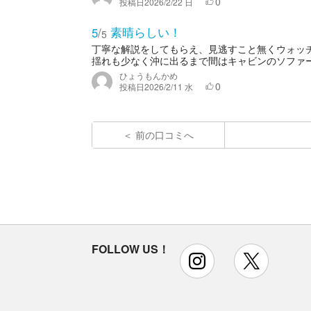
0
投稿日
2026/2/22 日
素晴らしい！
5
/
5
丁寧な解説をしてもらえ、見逃すこと無くウォッチ
揺れも少なく沖に出るまで間はキャビンのソファー
ひょうもんかめ
0
投稿日
2026/2/11 水
前の口コミへ
FOLLOW US！
instagram
x