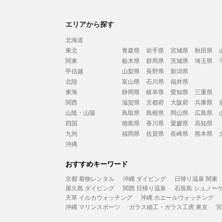
エリアから探す
北海道
東北
青森県
岩手県
宮城県
秋田県
関東
栃木県
群馬県
茨城県
埼玉県
甲信越
山梨県
長野県
新潟県
北陸
富山県
石川県
福井県
東海
静岡県
岐阜県
愛知県
三重県
関西
滋賀県
京都府
大阪府
兵庫県
山陰・山陽
鳥取県
島根県
岡山県
広島県
四国
徳島県
香川県
愛媛県
高知県
九州
福岡県
佐賀県
長崎県
熊本県
沖縄
おすすめキーワード
京都 着物レンタル
沖縄 ダイビング
日帰り温泉 関東
屋久島 ダイビング
関西 日帰り温泉
石垣島 シュノー
天草 イルカウォッチング
沖縄 ホエールウォッチング
沖縄 マリンスポーツ
ガラス細工・ガラス工房 東京
宮