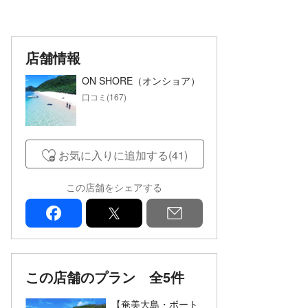
店舗情報
ON SHORE（オンショア）
口コミ(167)
お気に入りに追加する(41)
この店舗をシェアする
facebook
x
mail
この店舗のプラン
全5件
【奄美大島・ボート