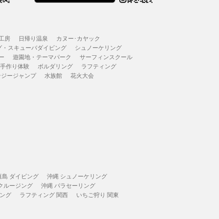
工房
日帰り温泉
カヌー･カヤック
グ・スキューバダイビング
シュノーケリング
ー
遊園地・テーマパーク
サーフィンスクール
 手作り体験
ボルダリング
ラフティング
ンジージャンプ
水族館
花火大会
垣島 ダイビング
沖縄 シュノーケリング
 クルージング
沖縄 パラセーリング
ィング
ラフティング 関西
いちご狩り 関東