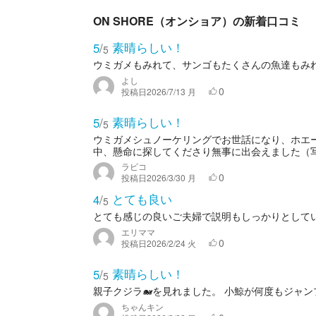
ON SHORE（オンショア）の新着口コミ
素晴らしい！
5
/
5
ウミガメもみれて、サンゴもたくさんの魚達もみ
よし
0
投稿日
2026/7/13 月
素晴らしい！
5
/
5
ウミガメシュノーケリングでお世話になり、ホエ
中、懸命に探してくださり無事に出会えました（写真
ラビコ
0
投稿日
2026/3/30 月
とても良い
4
/
5
とても感じの良いご夫婦で説明もしっかりとして
エリママ
0
投稿日
2026/2/24 火
素晴らしい！
5
/
5
親子クジラ🐋を見れました。 小鯨が何度もジャ
ちゃんキン