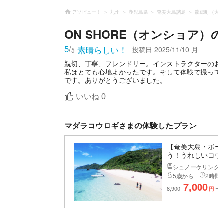
アソビュー！
九州
鹿児島県
奄美大島諸島
龍郷町（
ON SHORE（オンショア）
5
/
素晴らしい！
投稿日
2025/11/10 月
5
親切、丁寧、フレンドリー。インストラクターの
私はとても心地よかったです。そして体験で撮ってく
いいね
0
マダラコウロギさまの体験したプラン
【奄美大島・ボ
う！うれしいコ
シュノーケリン
5歳から
2時間
7,000
8,900
円