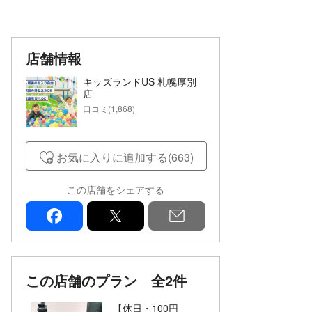
店舗情報
キッズランドUS 札幌厚別
店
口コミ(1,868)
お気に入りに追加する(663)
この店舗をシェアする
facebook
x
mail
この店舗のプラン
全2件
【休日・100円