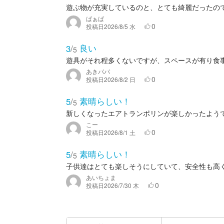
遊ぶ物が充実しているのと、とても綺麗だったの
ばぁば
0
投稿日
2026/8/5 水
良い
3
/
5
遊具がそれ程多くないですが、スペースが有り食
あきパパ
0
投稿日
2026/8/2 日
素晴らしい！
5
/
5
新しくなったエアトランポリンが楽しかったよう
こー
0
投稿日
2026/8/1 土
素晴らしい！
5
/
5
子供達はとても楽しそうにしていて、安全性も高
あいちょま
0
投稿日
2026/7/30 木