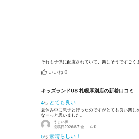
それも子供に配慮されていて、楽しそうですごく
いいね
0
キッズランドUS 札幌厚別店の新着口コミ
とても良い
4
/
5
夏休み中に息子と行ったのですがとても良い楽し
なーっと思いました。
うまい棒
0
投稿日
2026/8/7 金
素晴らしい！
5
/
5