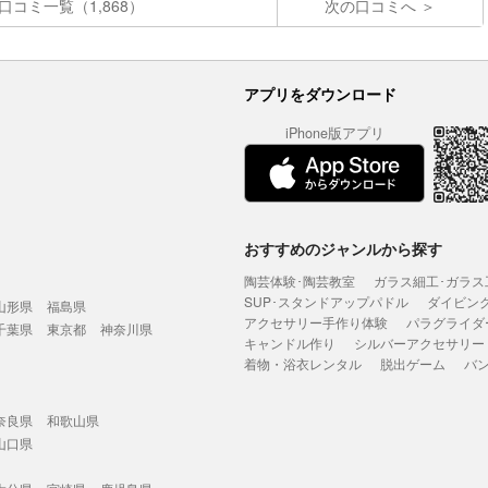
口コミ一覧（1,868）
次の口コミへ
アプリをダウンロード
iPhone版アプリ
おすすめのジャンルから探す
陶芸体験･陶芸教室
ガラス細工･ガラス
SUP･スタンドアップパドル
ダイビン
山形県
福島県
アクセサリー手作り体験
パラグライダ
千葉県
東京都
神奈川県
キャンドル作り
シルバーアクセサリー
着物・浴衣レンタル
脱出ゲーム
バ
奈良県
和歌山県
山口県