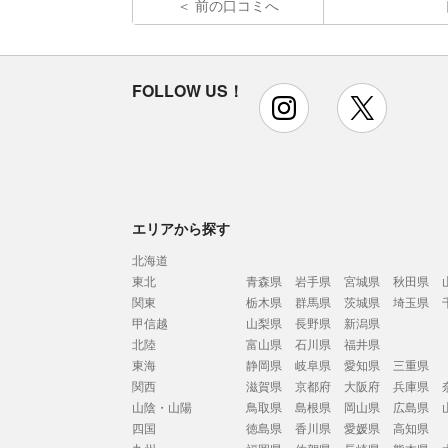
前の口コミへ
FOLLOW US！
instagram
x
エリアから探す
北海道
東北
青森県
岩手県
宮城県
秋田県
関東
栃木県
群馬県
茨城県
埼玉県
甲信越
山梨県
長野県
新潟県
北陸
富山県
石川県
福井県
東海
静岡県
岐阜県
愛知県
三重県
関西
滋賀県
京都府
大阪府
兵庫県
山陰・山陽
鳥取県
島根県
岡山県
広島県
四国
徳島県
香川県
愛媛県
高知県