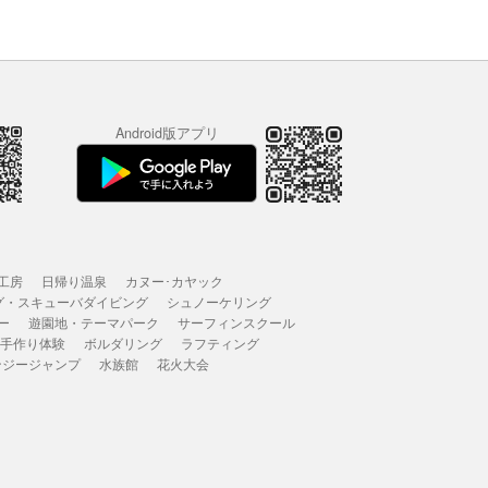
Android版アプリ
工房
日帰り温泉
カヌー･カヤック
グ・スキューバダイビング
シュノーケリング
ー
遊園地・テーマパーク
サーフィンスクール
 手作り体験
ボルダリング
ラフティング
ンジージャンプ
水族館
花火大会