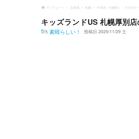
アソビュー！
北海道
札幌
中央区（札幌市）・すすきの
キッズランドUS 札幌厚別店
5
/
素晴らしい！
投稿日
2025/11/29 土
5