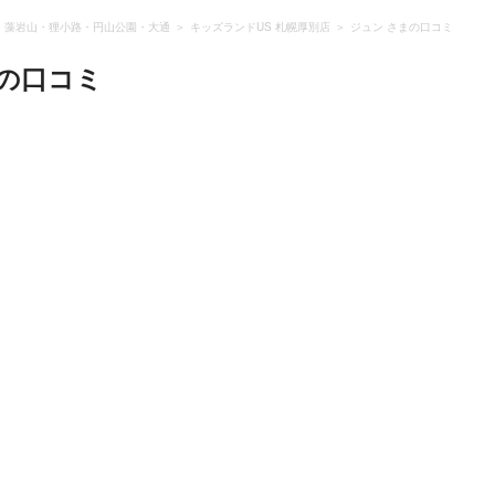
・藻岩山・狸小路・円山公園・大通
キッズランドUS 札幌厚別店
ジュン さまの口コミ
の口コミ