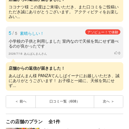
ココナツ様 この度はご来場いただき、また口コミをご投稿い
ただき誠にありがとうございます。 アクティビティをお楽し
みい...
5
/
アソビュー！で体験
5
素晴らしい！
小学校の子供と利用しました 室内なので天候を気にせず遊べ
るのが良かったです
0
いいね
2026/7/18
あんぱんまんさん
店舗からの返信が届きました！
あんぱんまん様 PANZAてんしばイーナにお越しいただき、誠
にありがとうございます！ お子様と一緒に、天候を気にせ
ず...
前へ
口コミ一覧（608）
次へ
この店舗のプラン
全1件