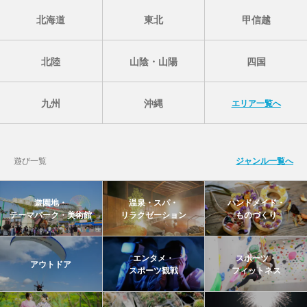
北海道
東北
甲信越
北陸
山陰・山陽
四国
九州
沖縄
エリア一覧へ
遊び一覧
ジャンル一覧へ
遊園地・
温泉・スパ・
ハンドメイド・
テーマパーク・美術館
リラクゼーション
ものづくり
エンタメ・
スポーツ・
アウトドア
スポーツ観戦
フィットネス