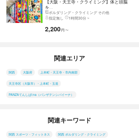
【大阪・天王寺・クライミング】体と頭脳
を...
ボルダリング・クライミング その他
指定無し
1時間30分 ~
2,200
円
〜
関連エリア
関西
大阪府
上本町・天王寺・市内南部
天王寺区（大阪市）・上本町・玉造
PANZAてんしばi:na（パンザテンシバイーナ）
関連キーワード
関西 スポーツ・フィットネス
関西 ボルダリング・クライミング