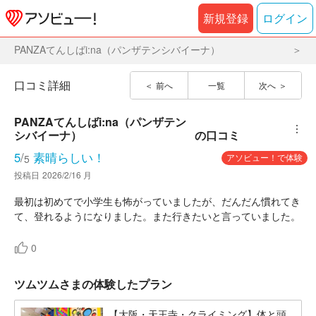
新規登録
ログイン
PANZAてんしばi:na（パンザテンシバイーナ）
口コミ詳細
前へ
一覧
次へ
PANZAてんしばi:na（パンザテン
︙
シバイーナ）
の口コミ
5
/
素晴らしい！
アソビュー！で体験
5
投稿日
2026/2/16 月
最初は初めてで小学生も怖がっていましたが、だんだん慣れてき
て、登れるようになりました。また行きたいと言っていました。
0
ツムツムさまの体験したプラン
【大阪・天王寺・クライミング】体と頭