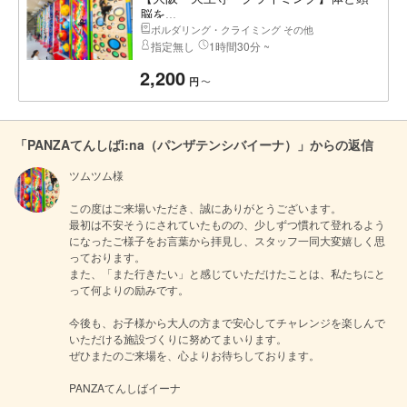
脳を...
ボルダリング・クライミング その他
指定無し
1時間30分 ~
2,200
〜
円
「PANZAてんしばi:na（パンザテンシバイーナ）」からの返信
ツムツム様

この度はご来場いただき、誠にありがとうございます。

最初は不安そうにされていたものの、少しずつ慣れて登れるよう
になったご様子をお言葉から拝見し、スタッフ一同大変嬉しく思
っております。

また、「また行きたい」と感じていただけたことは、私たちにと
って何よりの励みです。

今後も、お子様から大人の方まで安心してチャレンジを楽しんで
いただける施設づくりに努めてまいります。

ぜひまたのご来場を、心よりお待ちしております。

PANZAてんしばイーナ