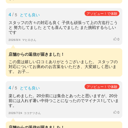
4
/
アソビュー！で体験
5
とても良い
スタッフの方々の対応も良く 子供も頑張って上の方迄行こう
と 努力してました とても喜んでました また挑戦するらしい
です
0
いいね
2026/8/4
マヒロさん
店舗からの返信が届きました！
この度は嬉しい口コミありがとうございました。 スタッフの
対応についてお褒めのお言葉をいただき、大変嬉しく思いま
す。 お子...
4
/
アソビュー！で体験
5
とても良い
楽しめました。20分前には集合とあったと思いますが、20分
前には入れず暑い中待つことになったのでマイナス1していま
す。
0
いいね
2026/7/24
ココナツさん
店舗からの返信が届きました！