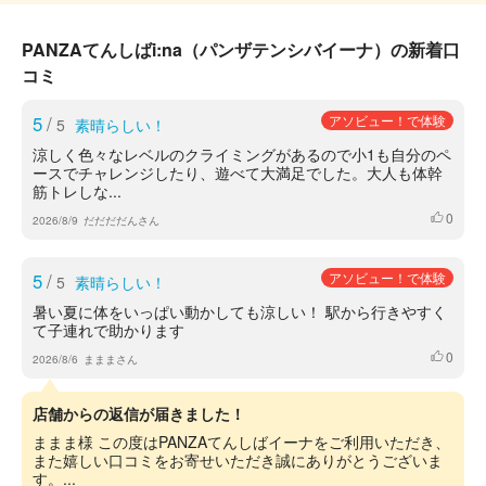
PANZAてんしばi:na（パンザテンシバイーナ）の新着口
コミ
5
/
アソビュー！で体験
5
素晴らしい！
涼しく色々なレベルのクライミングがあるので小1も自分のペ
ースでチャレンジしたり、遊べて大満足でした。大人も体幹
筋トレしな...
0
いいね
2026/8/9
だだだだんさん
5
/
アソビュー！で体験
5
素晴らしい！
暑い夏に体をいっぱい動かしても涼しい！ 駅から行きやすく
て子連れで助かります
0
いいね
2026/8/6
まままさん
店舗からの返信が届きました！
ままま様 この度はPANZAてんしばイーナをご利用いただき、
また嬉しい口コミをお寄せいただき誠にありがとうございま
す。...