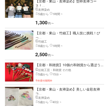
【京都・東山・友禅染め】型枠友禅コー
ス！...
友禅染め
5歳から
1時間 ~
1,300
円
〜
【京都・東山・竹細工】職人技に挑戦！ぴ
っ...
竹細工
8歳から
1時間 ~
2,500
円
〜
【京都・和雑貨】10個の和雑貨から選ぼう...
伝統工芸・和雑貨 その他
5歳から
15分 ~
予約受付期間外
【京都・東山・友禅染め】美しい金彩友禅
コ...
友禅染め
5歳から
40分 ~