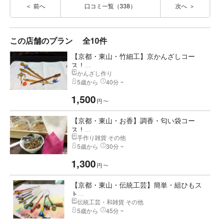
前へ
口コミ一覧（338）
次へ
この店舗のプラン
全10件
【京都・東山・竹細工】京かんざしコー
ス！...
かんざし作り
5歳から
40分 ~
1,500
円
〜
【京都・東山・お香】調香・匂い袋コー
ス！...
手作り雑貨 その他
5歳から
30分 ~
1,300
円
〜
【京都・東山・伝統工芸】簡単・組ひもス
ト...
伝統工芸・和雑貨 その他
5歳から
45分 ~