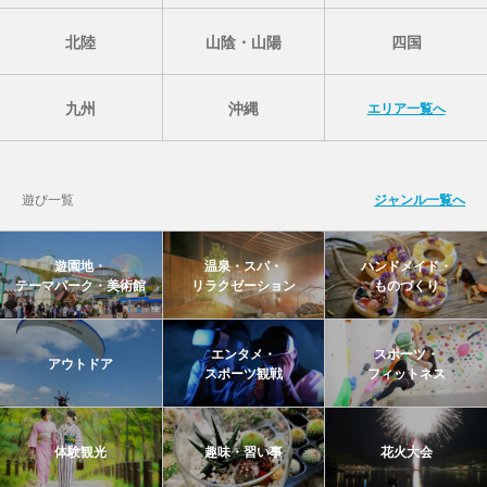
北陸
山陰・山陽
四国
九州
沖縄
エリア一覧へ
遊び一覧
ジャンル一覧へ
遊園地・
温泉・スパ・
ハンドメイド・
テーマパーク・美術館
リラクゼーション
ものづくり
エンタメ・
スポーツ・
アウトドア
スポーツ観戦
フィットネス
体験観光
趣味・習い事
花火大会