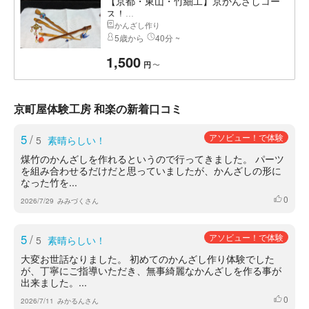
【京都・東山・竹細工】京かんざしコー
ス！...
かんざし作り
5歳から
40分 ~
1,500
〜
円
京町屋体験工房 和楽の新着口コミ
5
/
アソビュー！で体験
5
素晴らしい！
煤竹のかんざしを作れるというので行ってきました。 パーツ
を組み合わせるだけだと思っていましたが、かんざしの形に
なった竹を...
0
いいね
2026/7/29
みみづくさん
5
/
アソビュー！で体験
5
素晴らしい！
大変お世話なりました。 初めてのかんざし作り体験でした
が、丁寧にご指導いただき、無事綺麗なかんざしを作る事が
出来ました。...
0
いいね
2026/7/11
みかるんさん