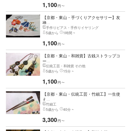
1,100
円
〜
【京都・東山・手づくりアクセサリー】友
禅...
手作りピアス・手作りイヤリング
5歳から
1時間 ~
1,100
円
〜
【京都・東山・和雑貨】古銭ストラップコ
ー...
伝統工芸・和雑貨 その他
5歳から
15分 ~
1,100
円
〜
【京都・東山・伝統工芸・竹細工】一生使
え...
竹細工
5歳から
40分 ~
3,300
円
〜