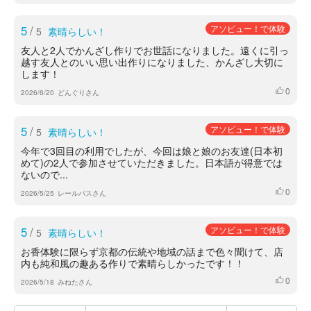
5
/
アソビュー！で体験
5
素晴らしい！
友人と2人でかんざし作りでお世話になりました。遠くに引っ
越す友人とのいい思い出作りになりました、かんざし大切に
します！
0
いいね
2026/6/20
どんぐりさん
5
/
アソビュー！で体験
5
素晴らしい！
今年で3回目の利用でしたが、今回は娘と娘のお友達(日本初
めて)の2人で参加させていただきました。日本語が得意では
ないので...
0
いいね
2026/5/25
レールパスさん
5
/
アソビュー！で体験
5
素晴らしい！
お香体験に限らず京都の伝統や地域の話まで色々聞けて、店
内も純和風の趣ある作りで素晴らしかったです！！
0
いいね
2026/5/18
みねたさん