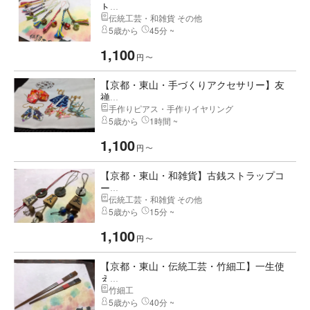
ト...
伝統工芸・和雑貨 その他
5歳から
45分 ~
1,100
円
〜
【京都・東山・手づくりアクセサリー】友
禅...
手作りピアス・手作りイヤリング
5歳から
1時間 ~
1,100
円
〜
【京都・東山・和雑貨】古銭ストラップコ
ー...
伝統工芸・和雑貨 その他
5歳から
15分 ~
1,100
円
〜
【京都・東山・伝統工芸・竹細工】一生使
え...
竹細工
5歳から
40分 ~