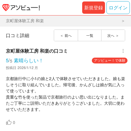
新規登録
ログイン
京町屋体験工房 和楽
口コミ詳細
前へ
一覧
次へ
京町屋体験工房 和楽
の口コミ
︙
5
/
素晴らしい！
アソビュー！で体験
5
投稿日
2026/1/12 月
京都旅行中に小1の娘と2人で体験させていただきました。娘も楽
しそうに取り組んでいました。帰宅後、かんざしは娘が気に入っ
て使っています。
貴重な竹を使った製品で京都旅行のよい思い出になりました。ま
たご丁寧にご説明いただきありがとうございました。大切に使わ
せていただきます。
0