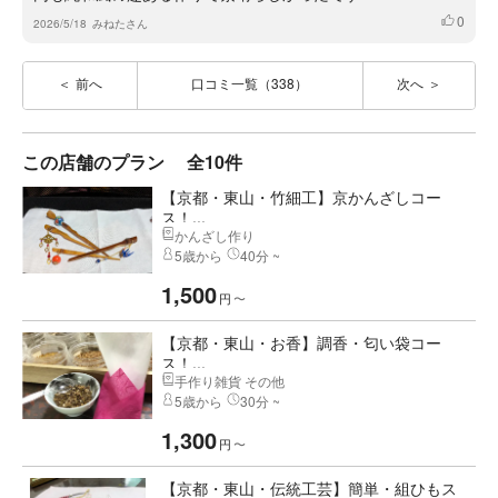
0
いいね
2026/5/18
みねたさん
前へ
口コミ一覧（338）
次へ
この店舗のプラン
全10件
【京都・東山・竹細工】京かんざしコー
ス！...
かんざし作り
5歳から
40分 ~
1,500
円
〜
【京都・東山・お香】調香・匂い袋コー
ス！...
手作り雑貨 その他
5歳から
30分 ~
1,300
円
〜
【京都・東山・伝統工芸】簡単・組ひもス