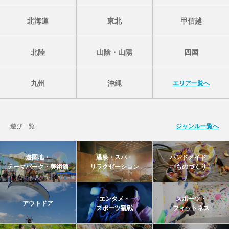
北海道
東北
甲信越
北陸
山陰・山陽
四国
九州
沖縄
エリア一覧へ
遊び一覧
ジャンル一覧へ
遊園地・
温泉・スパ・
ハンドメイド・
テーマパーク・美術館
リラクゼーション
ものづくり
エンタメ・
スポーツ・
アウトドア
スポーツ観戦
フィットネス