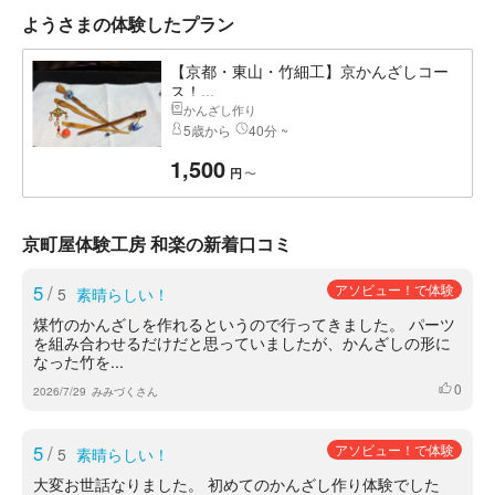
ようさまの体験したプラン
【京都・東山・竹細工】京かんざしコー
ス！...
かんざし作り
5歳から
40分 ~
1,500
〜
円
京町屋体験工房 和楽の新着口コミ
5
/
アソビュー！で体験
5
素晴らしい！
煤竹のかんざしを作れるというので行ってきました。 パーツ
を組み合わせるだけだと思っていましたが、かんざしの形に
なった竹を...
0
いいね
2026/7/29
みみづくさん
5
/
アソビュー！で体験
5
素晴らしい！
大変お世話なりました。 初めてのかんざし作り体験でした