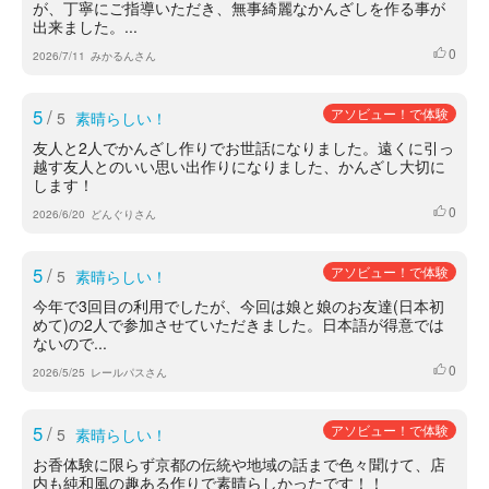
が、丁寧にご指導いただき、無事綺麗なかんざしを作る事が
出来ました。...
0
いいね
2026/7/11
みかるんさん
5
/
アソビュー！で体験
5
素晴らしい！
友人と2人でかんざし作りでお世話になりました。遠くに引っ
越す友人とのいい思い出作りになりました、かんざし大切に
します！
0
いいね
2026/6/20
どんぐりさん
5
/
アソビュー！で体験
5
素晴らしい！
今年で3回目の利用でしたが、今回は娘と娘のお友達(日本初
めて)の2人で参加させていただきました。日本語が得意では
ないので...
0
いいね
2026/5/25
レールパスさん
5
/
アソビュー！で体験
5
素晴らしい！
お香体験に限らず京都の伝統や地域の話まで色々聞けて、店
内も純和風の趣ある作りで素晴らしかったです！！