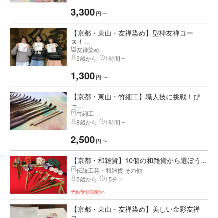
3,300
円
〜
【京都・東山・友禅染め】型枠友禅コー
ス！...
友禅染め
5歳から
1時間 ~
1,300
円
〜
【京都・東山・竹細工】職人技に挑戦！ぴ
っ...
竹細工
8歳から
1時間 ~
2,500
円
〜
【京都・和雑貨】10個の和雑貨から選ぼう...
伝統工芸・和雑貨 その他
5歳から
15分 ~
予約受付期間外
【京都・東山・友禅染め】美しい金彩友禅
コ...