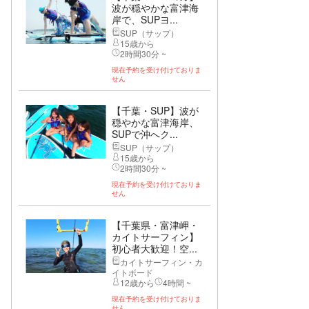
波が穏やかな富津海
岸で、SUPヨ...
SUP（サップ）
15歳から
2時間30分 ~
現在予約を受け付けておりま
せん
【千葉・SUP】波が
穏やかな富津海岸、
SUPで沖へク...
SUP（サップ）
15歳から
2時間30分 ~
現在予約を受け付けておりま
せん
【千葉県・富津岬・
カイトサーフィン】
初心者大歓迎！空...
カイトサーフィン・カ
イトボード
12歳から
4時間 ~
現在予約を受け付けておりま
せん