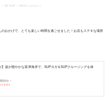
市
MK SURF
WKOS さまの口コミ
さんのおかげで、とても楽しい時間を過ごせました！お店もステキな場所
ガ】波が穏やかな富津海岸で、SUPヨガ＆SUPクルージングを体
間30分 ~
おりません