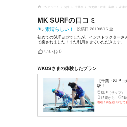
アソビュー！
関東
千葉県
木更津・君津・富津
富津
MK SURF
の口コミ
5
/
素晴らしい！
投稿日
2019/8/16 金
5
初めてのSUPヨガでしたが、インストラクター
で癒されました！また利用させていただきます。
いいね
0
WKOSさまの体験したプラン
【千葉・SUPヨ
験！
SUP（サップ）
15歳から
2時
現在予約を受け付けて