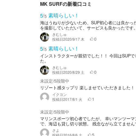
MK SURFの新着口コミ
素晴らしい！
5
/
5
海はうねりが少ないため、SUP初心者には良かっ
を撮影していただいて、サービスも良かったです。 
きむしゅ
0
投稿日
2020/9/17 木
素晴らしい！
5
/
5
インストラクターが親切でした！！ 今回はSUP
た。
きむしゅ
0
投稿日
2020/8/29 土
未設定
5段階中
/
リゾート感タップリ 楽しませていただきました！ ま
イクヨン
1
投稿日
2017/8/1 火
未設定
5段階中
/
マリンスポーツ初心者でしたが、 幸いマンツーマ
で、海辺も貸し切り状態。 残念ながら立てませんで
さよ
5
投稿日
2016/8/6 土