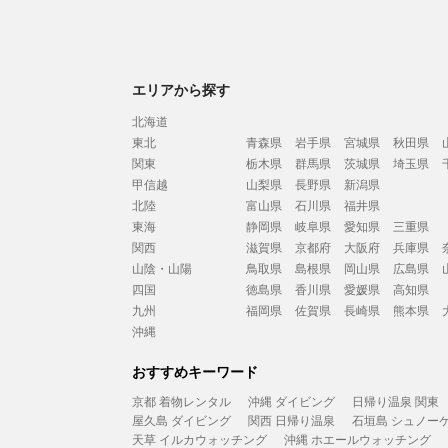
エリアから探す
北海道
東北
青森県
岩手県
宮城県
秋田県
関東
栃木県
群馬県
茨城県
埼玉県
甲信越
山梨県
長野県
新潟県
北陸
富山県
石川県
福井県
東海
静岡県
岐阜県
愛知県
三重県
関西
滋賀県
京都府
大阪府
兵庫県
山陰・山陽
鳥取県
島根県
岡山県
広島県
四国
徳島県
香川県
愛媛県
高知県
九州
福岡県
佐賀県
長崎県
熊本県
沖縄
おすすめキーワード
京都 着物レンタル
沖縄 ダイビング
日帰り温泉 関東
屋久島 ダイビング
関西 日帰り温泉
石垣島 シュノー
天草 イルカウォッチング
沖縄 ホエールウォッチング