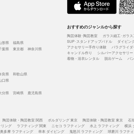
おすすめのジャンルから探す
陶芸体験･陶芸教室
ガラス細工･ガラス
SUP･スタンドアップパドル
ダイビン
山形県
福島県
アクセサリー手作り体験
パラグライダ
千葉県
東京都
神奈川県
キャンドル作り
シルバーアクセサリー
着物・浴衣レンタル
脱出ゲーム
バ
奈良県
和歌山県
山口県
大分県
宮崎県
鹿児島県
陶芸体験・陶芸教室 関西
ボルダリング 東京
陶芸体験・陶芸教室 東京
石
ケリング
ラフティング 関東
ニセコ ラフティング
水上 ラフティング
横浜
奥多摩 ラフティング
串本 ダイビング
鬼怒川 ラフティング
球磨川 ラフテ