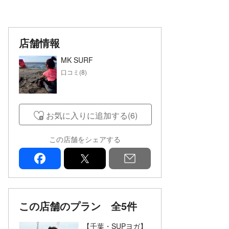
店舗情報
MK SURF
口コミ(8)
お気に入りに追加する(6)
この店舗をシェアする
facebook
x
mail
この店舗のプラン
全5件
【千葉・SUPヨガ】