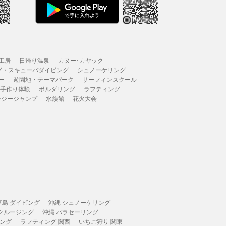
工房
日帰り温泉
カヌー･カヤック
グ・スキューバダイビング
シュノーケリング
ー
遊園地・テーマパーク
サーフィンスクール
 手作り体験
ボルダリング
ラフティング
ンジージャンプ
水族館
花火大会
垣島 ダイビング
沖縄 シュノーケリング
 クルージング
沖縄 パラセーリング
ィング
ラフティング 関西
いちご狩り 関東