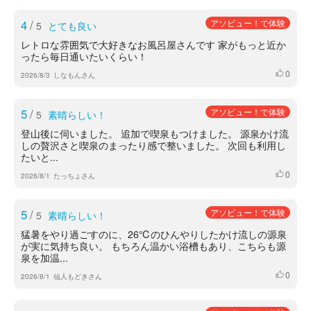
4
/
アソビュー！で体験
5
とても良い
レトロな雰囲気で大好きなお風呂屋さんです 家がもっと近か
ったら毎日通いたいくらい！
0
いいね
2026/8/3
しなもんさん
5
/
アソビュー！で体験
5
素晴らしい！
登山後に伺いました。 追加で喫泉もつけました。 源泉かけ流
しの贅沢さと喫泉のまったり感で整いました。 次回も利用し
たいと...
0
いいね
2026/8/1
たっちょさん
5
/
アソビュー！で体験
5
素晴らしい！
猛暑をやり過ごすのに、26℃のひんやりしたかけ流しの源泉
が実に気持ち良い。 もちろん温かい浴槽もあり、こちらも源
泉を加温...
0
いいね
2026/8/1
仙人もどきさん