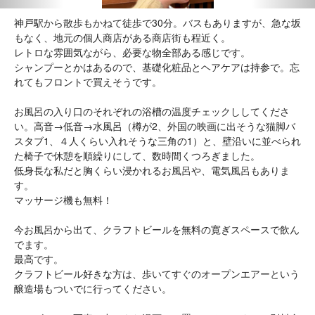
神戸駅から散歩もかねて徒歩で30分。バスもありますが、急な坂
もなく、地元の個人商店がある商店街も程近く。
レトロな雰囲気ながら、必要な物全部ある感じです。
シャンプーとかはあるので、基礎化粧品とヘアケアは持参で。忘
れてもフロントで買えそうです。
お風呂の入り口のそれぞれの浴槽の温度チェックししてくださ
い。高音→低音→水風呂（樽が2、外国の映画に出そうな猫脚バ
スタブ1、４人くらい入れそうな三角の1）と、壁沿いに並べられ
た椅子で休憩を順繰りにして、数時間くつろぎました。
低身長な私だと胸くらい浸かれるお風呂や、電気風呂もありま
す。
マッサージ機も無料！
今お風呂から出て、クラフトビールを無料の寛ぎスペースで飲ん
でます。
最高です。
クラフトビール好きな方は、歩いてすぐのオープンエアーという
醸造場もついでに行ってください。