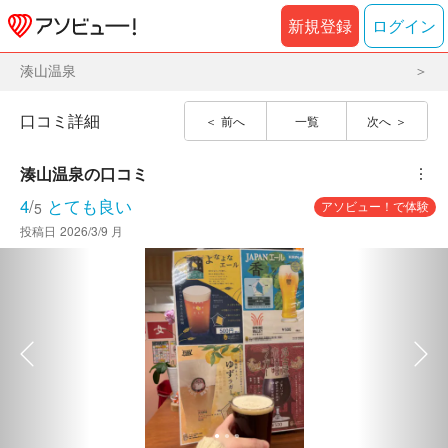
新規登録
ログイン
湊山温泉
口コミ詳細
前へ
一覧
次へ
湊山温泉
の口コミ
︙
4
/
とても良い
アソビュー！で体験
5
投稿日
2026/3/9 月