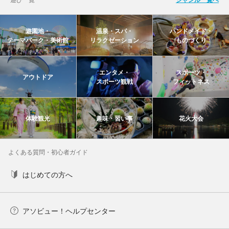
遊園地・
温泉・スパ・
ハンドメイド・
テーマパーク・美術館
リラクゼーション
ものづくり
エンタメ・
スポーツ・
アウトドア
スポーツ観戦
フィットネス
体験観光
趣味・習い事
花火大会
よくある質問・初心者ガイド
はじめての方へ
アソビュー！ヘルプセンター