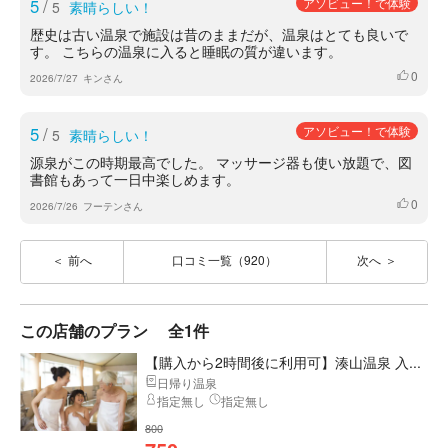
5
/
アソビュー！で体験
5
素晴らしい！
歴史は古い温泉で施設は昔のままだが、温泉はとても良いで
す。 こちらの温泉に入ると睡眠の質が違います。
0
いいね
2026/7/27
キンさん
5
/
アソビュー！で体験
5
素晴らしい！
源泉がこの時期最高でした。 マッサージ器も使い放題で、図
書館もあって一日中楽しめます。
0
いいね
2026/7/26
フーテンさん
前へ
口コミ一覧（920）
次へ
この店舗のプラン
全1件
【購入から2時間後に利用可】湊山温泉 入...
日帰り温泉
指定無し
指定無し
800