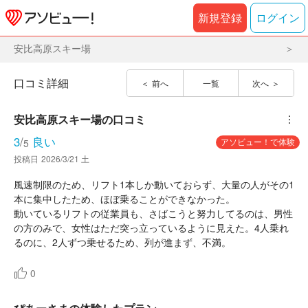
新規登録
ログイン
安比高原スキー場
口コミ詳細
前へ
一覧
次へ
安比高原スキー場
の口コミ
︙
3
/
良い
アソビュー！で体験
5
投稿日
2026/3/21 土
風速制限のため、リフト1本しか動いておらず、大量の人がその1
本に集中したため、ほぼ乗ることができなかった。
動いているリフトの従業員も、さばこうと努力してるのは、男性
の方のみで、女性はただ突っ立っているように見えた。4人乗れ
るのに、2人ずつ乗せるため、列が進まず、不満。
0