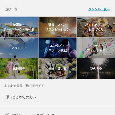
遊び一覧
ジャンル一覧へ
遊園地・
温泉・スパ・
ハンドメイド・
テーマパーク・美術館
リラクゼーション
ものづくり
エンタメ・
スポーツ・
アウトドア
スポーツ観戦
フィットネス
体験観光
趣味・習い事
花火大会
よくある質問・初心者ガイド
はじめての方へ
アソビュー！ヘルプセンター