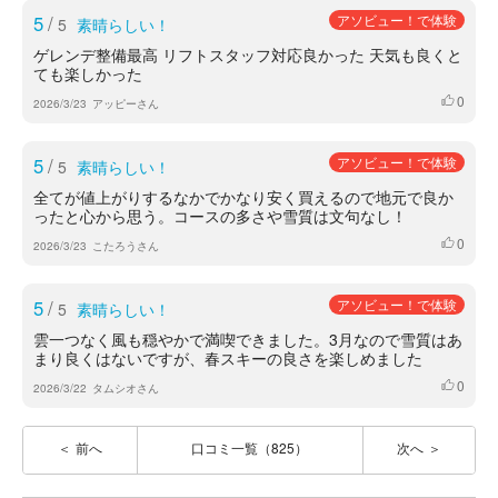
5
/
アソビュー！で体験
5
素晴らしい！
ゲレンデ整備最高 リフトスタッフ対応良かった 天気も良くと
ても楽しかった
0
いいね
2026/3/23
アッピーさん
5
/
アソビュー！で体験
5
素晴らしい！
全てが値上がりするなかでかなり安く買えるので地元で良か
ったと心から思う。コースの多さや雪質は文句なし！
0
いいね
2026/3/23
こたろうさん
5
/
アソビュー！で体験
5
素晴らしい！
雲一つなく風も穏やかで満喫できました。3月なので雪質はあ
まり良くはないですが、春スキーの良さを楽しめました
0
いいね
2026/3/22
タムシオさん
前へ
口コミ一覧（825）
次へ