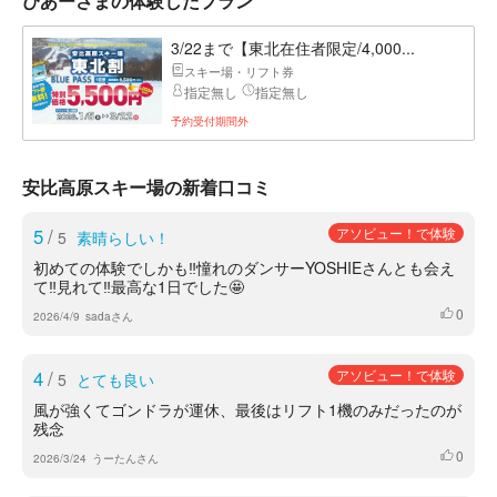
ぴあーさまの体験したプラン
3/22まで【東北在住者限定/4,000...
スキー場・リフト券
指定無し
指定無し
予約受付期間外
安比高原スキー場の新着口コミ
5
/
アソビュー！で体験
5
素晴らしい！
初めての体験でしかも‼️憧れのダンサーYOSHIEさんとも会え
て‼️見れて‼️最高な1日でした🤩
0
いいね
2026/4/9
sadaさん
4
/
アソビュー！で体験
5
とても良い
風が強くてゴンドラが運休、最後はリフト1機のみだったのが
残念
0
いいね
2026/3/24
うーたんさん