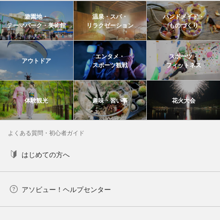
遊園地・
温泉・スパ・
ハンドメイド・
テーマパーク・美術館
リラクゼーション
ものづくり
エンタメ・
スポーツ・
アウトドア
スポーツ観戦
フィットネス
体験観光
趣味・習い事
花火大会
よくある質問・初心者ガイド
はじめての方へ
アソビュー！ヘルプセンター