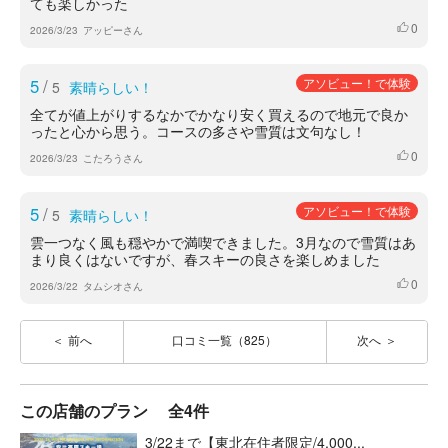
ても楽しかった
0
いいね
2026/3/23
アッピーさん
5
/
アソビュー！で体験
5
素晴らしい！
全てが値上がりするなかでかなり安く買えるので地元で良か
ったと心から思う。コースの多さや雪質は文句なし！
0
いいね
2026/3/23
こたろうさん
5
/
アソビュー！で体験
5
素晴らしい！
雲一つなく風も穏やかで満喫できました。3月なので雪質はあ
まり良くはないですが、春スキーの良さを楽しめました
0
いいね
2026/3/22
タムシオさん
前へ
口コミ一覧（825）
次へ
この店舗のプラン
全4件
3/22まで【東北在住者限定/4,000...