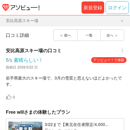
新規登録
ログイン
安比高原スキー場
口コミ詳細
前へ
一覧
次へ
安比高原スキー場
の口コミ
︙
5
/
素晴らしい！
アソビュー！で体験
5
投稿日
2026/3/22 日
岩手県最大のスキー場で、3月の雪質と思えないほどよかったで
す。
0
Free willさまの体験したプラン
3/22まで【東北在住者限定/4,000...