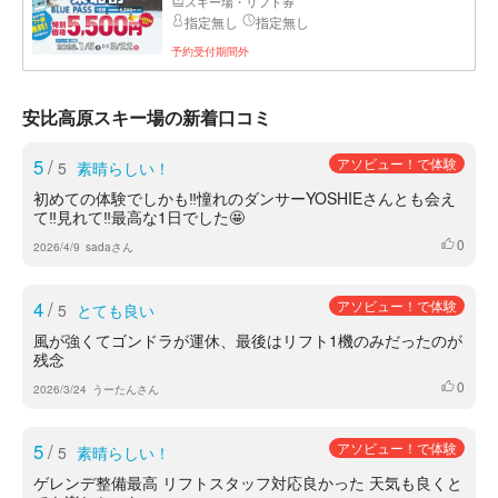
スキー場・リフト券
指定無し
指定無し
予約受付期間外
安比高原スキー場の新着口コミ
5
/
アソビュー！で体験
5
素晴らしい！
初めての体験でしかも‼️憧れのダンサーYOSHIEさんとも会え
て‼️見れて‼️最高な1日でした🤩
0
いいね
2026/4/9
sadaさん
4
/
アソビュー！で体験
5
とても良い
風が強くてゴンドラが運休、最後はリフト1機のみだったのが
残念
0
いいね
2026/3/24
うーたんさん
5
/
アソビュー！で体験
5
素晴らしい！
ゲレンデ整備最高 リフトスタッフ対応良かった 天気も良くと