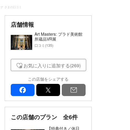
ナナ さまの口コミ
店舗情報
Art Masters: プラド美術館
所蔵品VR展
口コミ(135)
お気に入りに追加する(269)
この店舗をシェアする
facebook
x
mail
この店舗のプラン
全6件
【特典付き／休日