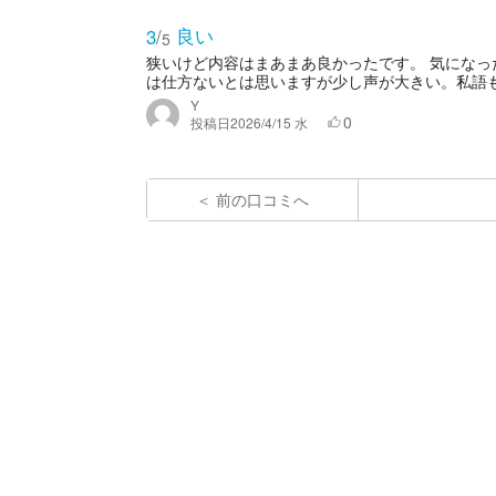
良い
3
/
5
狭いけど内容はまあまあ良かったです。 気になっ
は仕方ないとは思いますが少し声が大きい。私語も多
Y
0
投稿日
2026/4/15 水
前の口コミへ