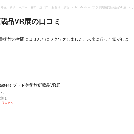
港区・新橋・六本木・麻布・虎ノ門・お台場・汐留
Art Masters: プラド美術館所蔵品VR展
館所蔵品VR展
の口コミ
な美術館の空間にはほんとにワクワクしました。未来に行った気がしま
Masters:プラド美術館所蔵品VR展
ーム
定無し
おりません