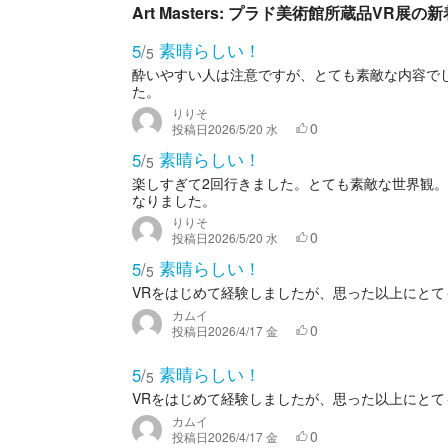
Art Masters: プラド美術館所蔵品VR展の
素晴らしい！
5
/
5
酔いやすい人は注意ですが、とても素敵な内容で
た。
りりそ
0
投稿日
2026/5/20 水
素晴らしい！
5
/
5
楽しすぎて2回行きました。とても素敵な世界観
なりました。
りりそ
0
投稿日
2026/5/20 水
素晴らしい！
5
/
5
VRをはじめて経験しましたが、思った以上にとて
カムイ
0
投稿日
2026/4/17 金
素晴らしい！
5
/
5
VRをはじめて経験しましたが、思った以上にとて
カムイ
0
投稿日
2026/4/17 金