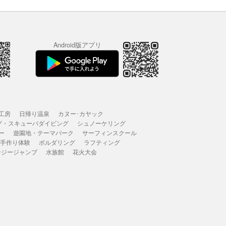
Android版アプリ
工房
日帰り温泉
カヌー･カヤック
グ・スキューバダイビング
シュノーケリング
ー
遊園地・テーマパーク
サーフィンスクール
 手作り体験
ボルダリング
ラフティング
ンジージャンプ
水族館
花火大会