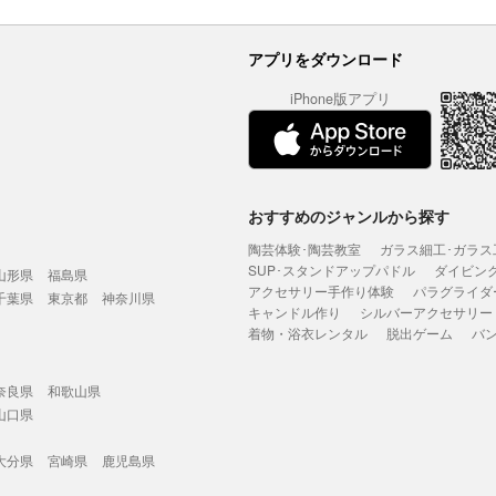
アプリをダウンロード
iPhone版アプリ
おすすめのジャンルから探す
陶芸体験･陶芸教室
ガラス細工･ガラス
SUP･スタンドアップパドル
ダイビン
山形県
福島県
アクセサリー手作り体験
パラグライダ
千葉県
東京都
神奈川県
キャンドル作り
シルバーアクセサリー
着物・浴衣レンタル
脱出ゲーム
バ
奈良県
和歌山県
山口県
大分県
宮崎県
鹿児島県