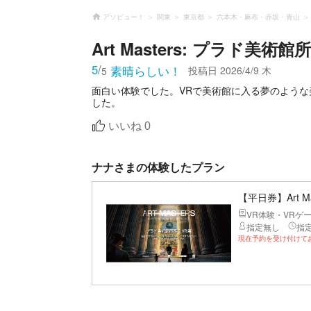
アソビュー！
関東
東京都
六本木・麻布・赤坂・青山
Art Masters: プラド美術
5
/
素晴らしい！
投稿日
2026/4/9 木
5
面白い体験でした。VRで美術館に入る夢のよう
した。
いいね
0
ナナさまの体験したプラン
【平日券】Art 
VR体験・VRゲ
指定無し
指
現在予約を受け付けて