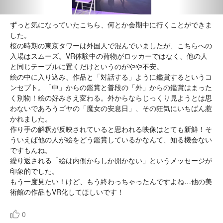
ずっと気になっていたこちら、何とか会期中に行くことができま
した。
桜の時期の東京タワーは外国人で混んでいましたが、こちらへの
入場はスムーズ。VR体験中の荷物がロッカーではなく、他の人
と同じテーブルに置くだけというのがやや不安。
絵の中に入り込み、作品と「対話する」ように鑑賞するというコ
ンセプト。「中」からの鑑賞と普段の「外」からの鑑賞はまった
く別物！絵の好みさえ変わる。外からならじっくり見ようとは思
わないであろうゴヤの「魔女の安息日」、その狂気にいちばん惹
かれました。
作り手の解釈が反映されていると思われる映像はとても新鮮！そ
ういえば他の人が絵をどう鑑賞しているかなんて、知る機会ない
ですもんね。
繰り返される「絵は内側からしか開かない」というメッセージが
印象的でした。
もう一度見たい！けど、もう終わっちゃったんですよね…他の美
術館の作品もVR化してほしいです！
0