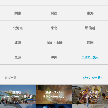
関東
関西
東海
北海道
東北
甲信越
北陸
山陰・山陽
四国
九州
沖縄
エリア一覧へ
遊び一覧
ジャンル一覧へ
遊園地・
温泉・スパ・
ハンドメイド・
テーマパーク・美術館
リラクゼーション
ものづくり