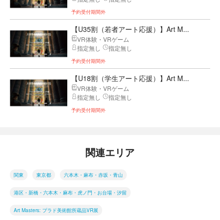
予約受付期間外
【U35割（若者アート応援）】Art M...
VR体験・VRゲーム
指定無し
指定無し
予約受付期間外
【U18割（学生アート応援）】Art M...
VR体験・VRゲーム
指定無し
指定無し
予約受付期間外
関連エリア
関東
東京都
六本木・麻布・赤坂・青山
港区・新橋・六本木・麻布・虎ノ門・お台場・汐留
Art Masters: プラド美術館所蔵品VR展