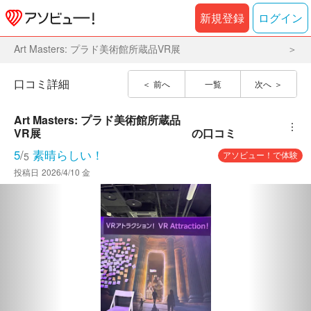
新規登録
ログイン
Art Masters: プラド美術館所蔵品VR展
口コミ詳細
前へ
一覧
次へ
Art Masters: プラド美術館所蔵品
︙
VR展
の口コミ
5
/
素晴らしい！
アソビュー！で体験
5
投稿日
2026/4/10 金