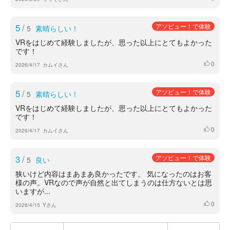
5
/
アソビュー！で体験
5
素晴らしい！
VRをはじめて経験しましたが、思った以上にとてもよかった
です！
0
いいね
2026/4/17
カムイさん
5
/
アソビュー！で体験
5
素晴らしい！
VRをはじめて経験しましたが、思った以上にとてもよかった
です！
0
いいね
2026/4/17
カムイさん
3
/
アソビュー！で体験
5
良い
狭いけど内容はまあまあ良かったです。 気になったのはお客
様の声。VRなので声が自然と出てしまうのは仕方ないとは思
いますが...
0
いいね
2026/4/15
Yさん