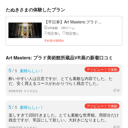
たぬきさまの体験したプラン
【平日券】Art Masters:プラド...
VR体験・VRゲーム
指定無し
指定無し
予約受付期間外
Art Masters: プラド美術館所蔵品VR展の新着口コミ
5
/
アソビュー！で体験
5
素晴らしい！
酔いやすい人は注意ですが、とても素敵な内容でした。た
だ、安く買えるコースがわかりづらく残念でした。
0
いいね
2026/5/20
りりそさん
5
/
アソビュー！で体験
5
素晴らしい！
楽しすぎて2回行きました。とても素敵な世界観。用部分だけ
残念ですが、常設にして欲しい。大好きになりました。
0
いいね
2026/5/20
りりそさん