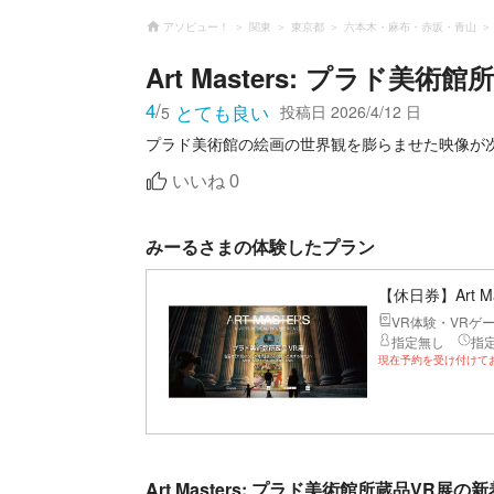
アソビュー！
関東
東京都
六本木・麻布・赤坂・青山
Art Masters: プラド美術
4
/
とても良い
投稿日
2026/4/12 日
5
プラド美術館の絵画の世界観を膨らませた映像が
いいね
0
みーるさまの体験したプラン
【休日券】Art 
VR体験・VRゲ
指定無し
指
現在予約を受け付けて
Art Masters: プラド美術館所蔵品VR展の