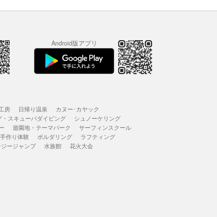
Android版アプリ
工房
日帰り温泉
カヌー･カヤック
グ・スキューバダイビング
シュノーケリング
ー
遊園地・テーマパーク
サーフィンスクール
 手作り体験
ボルダリング
ラフティング
ンジージャンプ
水族館
花火大会