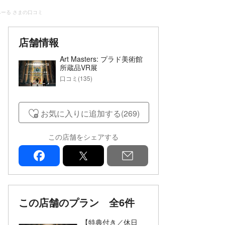
みーる さまの口コミ
店舗情報
Art Masters: プラド美術館
所蔵品VR展
口コミ(135)
お気に入りに追加する(269)
この店舗をシェアする
facebook
x
mail
この店舗のプラン
全6件
【特典付き／休日