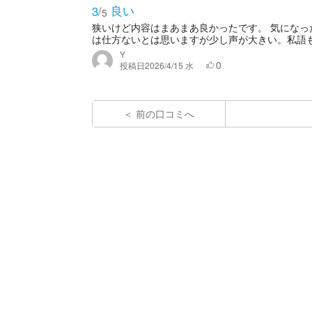
良い
3
/
5
狭いけど内容はまあまあ良かったです。 気になっ
は仕方ないとは思いますが少し声が大きい。私語も多
Y
0
投稿日
2026/4/15 水
前の口コミへ