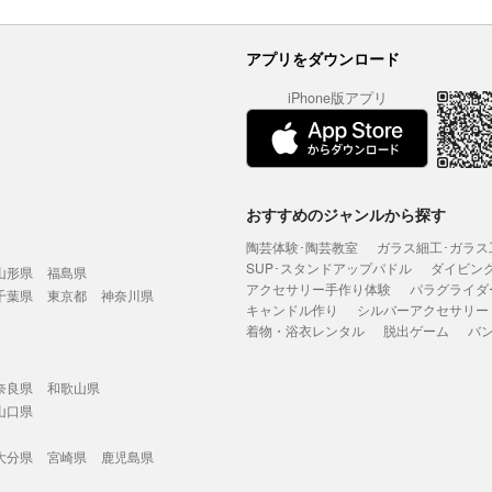
アプリをダウンロード
iPhone版アプリ
おすすめのジャンルから探す
陶芸体験･陶芸教室
ガラス細工･ガラス
SUP･スタンドアップパドル
ダイビン
山形県
福島県
アクセサリー手作り体験
パラグライダ
千葉県
東京都
神奈川県
キャンドル作り
シルバーアクセサリー
着物・浴衣レンタル
脱出ゲーム
バ
奈良県
和歌山県
山口県
大分県
宮崎県
鹿児島県