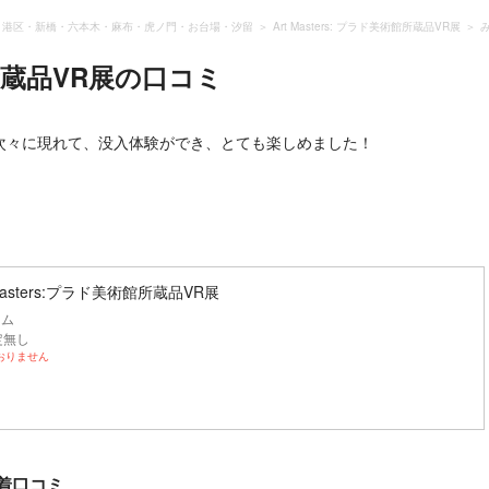
港区・新橋・六本木・麻布・虎ノ門・お台場・汐留
Art Masters: プラド美術館所蔵品VR展
館所蔵品VR展
の口コミ
次々に現れて、没入体験ができ、とても楽しめました！
Masters:プラド美術館所蔵品VR展
ーム
定無し
おりません
新着口コミ