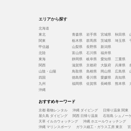
エリアから探す
北海道
東北
青森県
岩手県
宮城県
秋田県
関東
栃木県
群馬県
茨城県
埼玉県
甲信越
山梨県
長野県
新潟県
北陸
富山県
石川県
福井県
東海
静岡県
岐阜県
愛知県
三重県
関西
滋賀県
京都府
大阪府
兵庫県
山陰・山陽
鳥取県
島根県
岡山県
広島県
四国
徳島県
香川県
愛媛県
高知県
九州
福岡県
佐賀県
長崎県
熊本県
沖縄
おすすめキーワード
京都 着物レンタル
沖縄 ダイビング
日帰り温泉 関東
屋久島 ダイビング
関西 日帰り温泉
石垣島 シュノー
天草 イルカウォッチング
沖縄 ホエールウォッチング
沖縄 マリンスポーツ
ガラス細工・ガラス工房 東京
宮