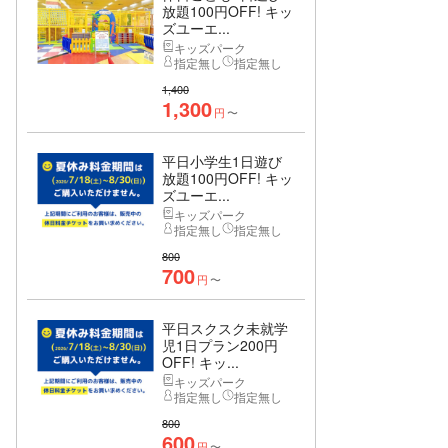
放題100円OFF! キッ
ズユーエ...
キッズパーク
指定無し
指定無し
1,400
1,300
円
〜
平日小学生1日遊び
放題100円OFF! キッ
ズユーエ...
キッズパーク
指定無し
指定無し
800
700
円
〜
平日スクスク未就学
児1日プラン200円
OFF! キッ...
キッズパーク
指定無し
指定無し
800
600
円
〜