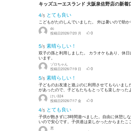
キッズユーエスランド 大阪泉佐野店の新着
とても良い
4
/
5
こどもがたのしんでいました。 外は暑いので助か
dc
0
投稿日
2026/7/20 月
素晴らしい！
5
/
5
双子の孫と利用しました。 カラオケもあり、休日
います。
ゾロちゃん
0
投稿日
2026/7/19 日
素晴らしい！
5
/
5
子どものお友達と遊ぶのに利用させてもらいまし
があったので、子どもたちもとっても楽しかった
けい324
0
投稿日
2026/7/17 金
とても良い
4
/
5
子供が飽きずに3時間遊べました。自由に休憩し
いので安心です。子供達は楽しかったからまたこ
恵