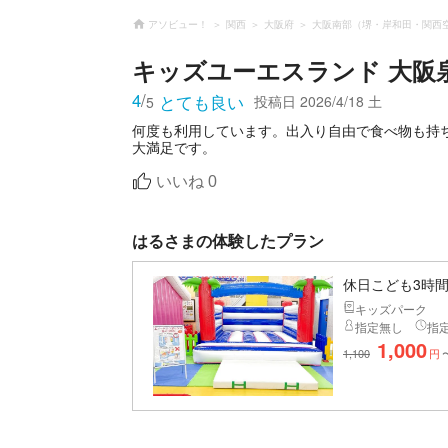
アソビュー！
関西
大阪府
大阪南部（堺・岸和田・関西
キッズユーエスランド 大阪
4
/
とても良い
投稿日
2026/4/18 土
5
何度も利用しています。出入り自由で食べ物も持
大満足です。
いいね
0
はるさまの体験したプラン
休日こども3時間
キッズパーク
指定無し
指
1,000
1,100
円