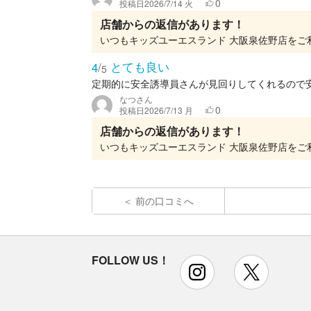
0
投稿日
2026/7/14 火
店舗からの返信があります！
とても良い
4
/
5
定期的に安全誘導員さんが見回りしてくれるので
なつさん
0
投稿日
2026/7/13 月
店舗からの返信があります！
前の口コミへ
FOLLOW US！
instagram
x