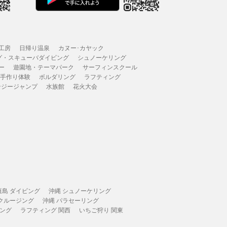
工房
日帰り温泉
カヌー･カヤック
グ・スキューバダイビング
シュノーケリング
ー
遊園地・テーマパーク
サーフィンスクール
 手作り体験
ボルダリング
ラフティング
ンジージャンプ
水族館
花火大会
垣島 ダイビング
沖縄 シュノーケリング
 クルージング
沖縄 パラセーリング
ィング
ラフティング 関西
いちご狩り 関東