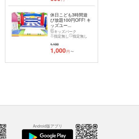
休日こども3時間遊
び放題100円OFF! キ
ッズユー...
キッズパーク
指定無し
指定無し
1,100
1,000
円
〜
Android版アプリ