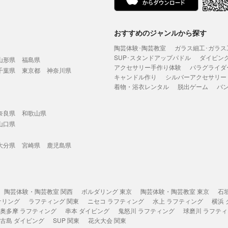
おすすめのジャンルから探す
陶芸体験･陶芸教室
ガラス細工･ガラス
SUP･スタンドアップパドル
ダイビン
山形県
福島県
アクセサリー手作り体験
パラグライダ
千葉県
東京都
神奈川県
キャンドル作り
シルバーアクセサリー
着物・浴衣レンタル
脱出ゲーム
バ
奈良県
和歌山県
山口県
大分県
宮崎県
鹿児島県
陶芸体験・陶芸教室 関西
ボルダリング 東京
陶芸体験・陶芸教室 東京
石
ケリング
ラフティング 関東
ニセコ ラフティング
水上 ラフティング
横浜
奥多摩 ラフティング
串本 ダイビング
鬼怒川 ラフティング
球磨川 ラフテ
古島 ダイビング
SUP 関東
花火大会 関東