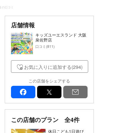
まの口コミ
店舗情報
キッズユーエスランド 大阪
泉佐野店
口コミ(811)
お気に入りに追加する(294)
この店舗をシェアする
facebook
x
mail
この店舗のプラン
全4件
休日こども1日遊び