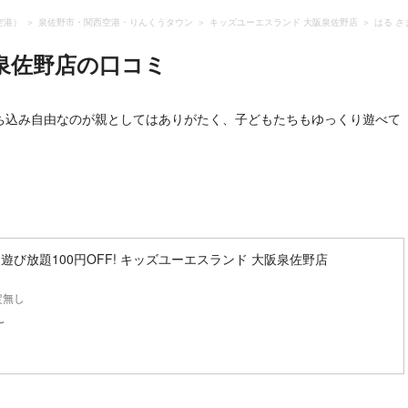
空港）
泉佐野市・関西空港・りんくうタウン
キッズユーエスランド 大阪泉佐野店
はる さ
泉佐野店
の口コミ
ち込み自由なのが親としてはありがたく、子どもたちもゆっくり遊べて
遊び放題100円OFF! キッズユーエスランド 大阪泉佐野店
定無し
〜