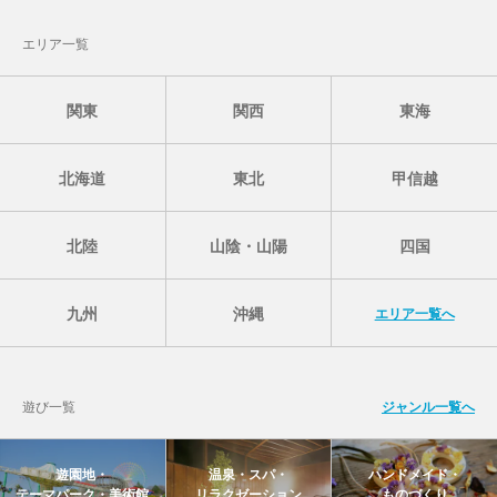
エリア一覧
関東
関西
東海
北海道
東北
甲信越
北陸
山陰・山陽
四国
九州
沖縄
エリア一覧へ
遊び一覧
ジャンル一覧へ
遊園地・
温泉・スパ・
ハンドメイド・
テーマパーク・美術館
リラクゼーション
ものづくり