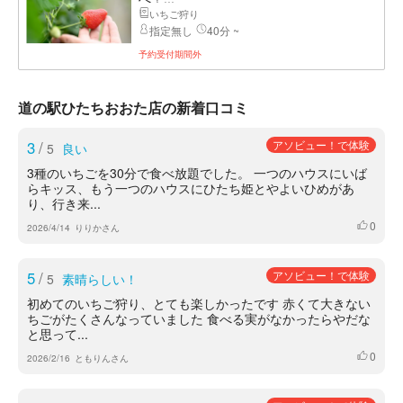
いちご狩り
指定無し
40分 ~
予約受付期間外
道の駅ひたちおおた店の新着口コミ
3
/
アソビュー！で体験
5
良い
3種のいちごを30分で食べ放題でした。 一つのハウスにいば
らキッス、もう一つのハウスにひたち姫とやよいひめがあ
り、行き来...
0
いいね
2026/4/14
りりかさん
5
/
アソビュー！で体験
5
素晴らしい！
初めてのいちご狩り、とても楽しかったです 赤くて大きない
ちごがたくさんなっていました 食べる実がなかったらやだな
と思って...
0
いいね
2026/2/16
ともりんさん