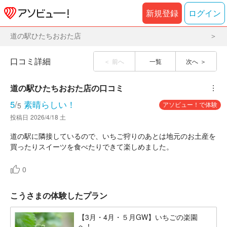
新規登録
ログイン
道の駅ひたちおおた店
口コミ詳細
前へ
一覧
次へ
道の駅ひたちおおた店
の口コミ
︙
5
/
素晴らしい！
アソビュー！で体験
5
投稿日
2026/4/18 土
道の駅に隣接しているので、いちご狩りのあとは地元のお土産を
買ったりスイーツを食べたりできて楽しめました。
0
こうさまの体験したプラン
【3月・4月・５月GW】いちごの楽園
へ！...