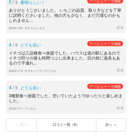
5
/
アソビュー！で体験
5
素晴らしい！
ありがとうございました。 いちごの品質、取り方などを丁寧
に説明くださいました。他の方も少なく、まだ穴場なのかも
しれません...
0
いいね
2026/1/22
ガチャピンさん
4
/
アソビュー！で体験
5
とても良い
イチゴは三品種食べ放題でした。ハウスは道の駅にあるので
イチゴ狩りの後も時間つぶし出来ました。目の前に遊具もあ
るので子連れ...
0
いいね
2026/1/13
オダキューデンテツさん
4
/
アソビュー！で体験
5
とても良い
3種類食べ放題でした。空いていたようでゆったりと楽しめま
した。
0
いいね
2026/1/11
てつさん
前へ
口コミ一覧（6）
次へ