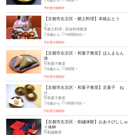
予約受付期間外
【京都市右京区・郷土料理】本格おとう
ふ・...
郷土料理・田舎料理教室
6歳から
1時間30分 ~
予約受付期間外
【京都市右京区・和菓子教室】ほんまもん
講...
和菓子教室
6歳から
2時間 ~
予約受付期間外
【京都市右京区・和菓子教室】京菓子 ね
り...
和菓子教室
6歳から
1時間10分 ~
予約受付期間外
【京都市右京区・刺繍体験】おあそびししゅ
う体験
刺繍教室