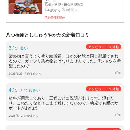
郷土料理・田舎料理教室
6歳から
1時間 ~
予約受付期間外
八つ橋庵とししゅうやかたの新着口コミ
3
/
アソビュー！で体験
5
良い
染め物と言うより塗り絵感覚。ほかの体験と同じ部屋でされ
るので、ガッツリ染め物とはなりませんでした。Tシャツを希
望したので...
0
いいね
2026/5/23
うめるめさん
4
/
アソビュー！で体験
5
とても良い
材料が用意してあり、工程ごとに説明があります。混ぜた
り、こねたりなどそこまで難しくないので、幼児でも親のサ
ポートがあれば...
0
いいね
2026/4/12
たかまさん