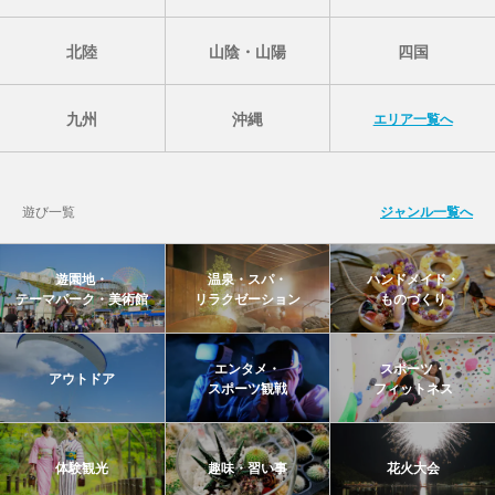
北陸
山陰・山陽
四国
九州
沖縄
エリア一覧へ
遊び一覧
ジャンル一覧へ
遊園地・
温泉・スパ・
ハンドメイド・
テーマパーク・美術館
リラクゼーション
ものづくり
エンタメ・
スポーツ・
アウトドア
スポーツ観戦
フィットネス
体験観光
趣味・習い事
花火大会