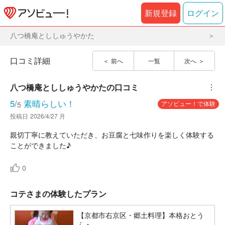
新規登録
ログイン
八つ橋庵とししゅうやかた
口コミ詳細
前へ
一覧
次へ
八つ橋庵とししゅうやかた
の口コミ
︙
5
/
素晴らしい！
アソビュー！で体験
5
投稿日
2026/4/27 月
親切丁寧に教えていただき、お豆腐と七味作りを楽しく体験する
ことができました♪
0
コテさまの体験したプラン
【京都市右京区・郷土料理】本格おとう
ふ・...