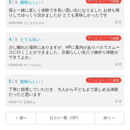
5
/
アソビュー！で体験
5
素晴らしい！
孫と一緒に楽しく体験でき良い思い出になりました お持ち帰
りしてゆっくり頂きましたが とても美味しかったです
0
いいね
2026/3/25
としちゃんさん
4
/
アソビュー！で体験
5
とても良い
少し離れた場所にありますが、HPに案内がありバスでスムー
ズに行くことができました。京都らしい生八ツ橋作り体験が
できてよか...
0
いいね
2026/2/23
かっつんさん
5
/
アソビュー！で体験
5
素晴らしい！
丁寧に指導していただき、大人から子どもまで楽しめる体験
だったと思います
0
いいね
2026/1/17
忍者さん
前へ
口コミ一覧（157）
次へ