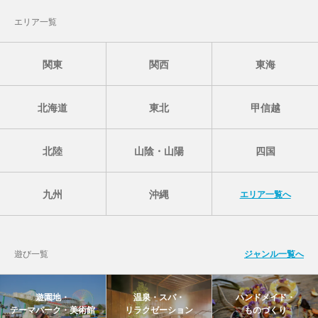
エリア一覧
関東
関西
東海
北海道
東北
甲信越
北陸
山陰・山陽
四国
九州
沖縄
エリア一覧へ
遊び一覧
ジャンル一覧へ
遊園地・
温泉・スパ・
ハンドメイド・
テーマパーク・美術館
リラクゼーション
ものづくり