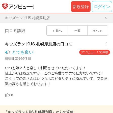
新規登録
ログイン
キッズランドUS 札幌厚別店
口コミ詳細
前へ
一覧
次へ
キッズランドUS 札幌厚別店
の口コミ
︙
4
/
とても良い
アソビュー！で体験
5
投稿日
2026/5/3 日
いつも娘２人と楽しく利用させていただいてます！
値上がりは残念ですが、このご時世ですので仕方ないですね！
スタッフの皆さんはいつもホスピタリティに溢れていて、プロ意
識の高さを感じでおります！
0
「キッズランドUS 札幌厚別店」からの返信