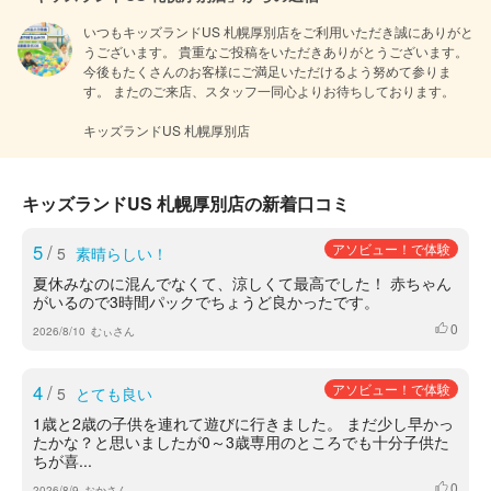
いつもキッズランドUS 札幌厚別店をご利用いただき誠にありがと
うございます。 貴重なご投稿をいただきありがとうございます。  
今後もたくさんのお客様にご満足いただけるよう努めて参りま
す。 またのご来店、スタッフ一同心よりお待ちしております。

キッズランドUS 札幌厚別店
キッズランドUS 札幌厚別店の新着口コミ
5
/
アソビュー！で体験
5
素晴らしい！
夏休みなのに混んでなくて、涼しくて最高でした！ 赤ちゃん
がいるので3時間パックでちょうど良かったです。
0
いいね
2026/8/10
むぃさん
4
/
アソビュー！で体験
5
とても良い
1歳と2歳の子供を連れて遊びに行きました。 まだ少し早かっ
たかな？と思いましたが0～3歳専用のところでも十分子供た
ちが喜...
0
いいね
2026/8/9
おかさん