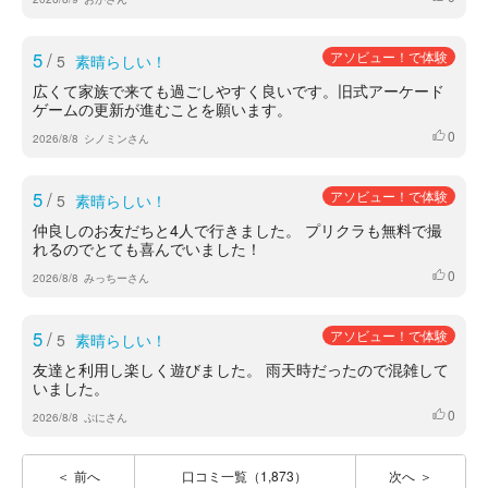
5
/
アソビュー！で体験
5
素晴らしい！
広くて家族で来ても過ごしやすく良いです。旧式アーケード
ゲームの更新が進むことを願います。
0
いいね
2026/8/8
シノミンさん
5
/
アソビュー！で体験
5
素晴らしい！
仲良しのお友だちと4人で行きました。 プリクラも無料で撮
れるのでとても喜んでいました！
0
いいね
2026/8/8
みっちーさん
5
/
アソビュー！で体験
5
素晴らしい！
友達と利用し楽しく遊びました。 雨天時だったので混雑して
いました。
0
いいね
2026/8/8
ぷにさん
前へ
口コミ一覧（1,873）
次へ