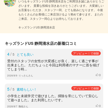
いつもキッズランドUS 静岡清水店をご利用頂き誠にありがとうご
ざいます。 貴重な投稿を頂きありがとうございます。 大変嬉しい
お言葉をいただき、スタッフ一同、とても励みになります。 今後
もたくさんのお客様にご来店頂けるよう努めて参ります。 またの
ご来店、スタッフ一同心よりお待ちしております。

キッズランドUS 静岡清水店
キッズランドUS 静岡清水店の新着口コミ
4
/
アソビュー！で体験
5
とても良い
受付のスタッフの女性が大変感じが良く、楽しく過ごす事が
出来ました。 ただちょっと今回は利用者のマナーに首を傾げ
てしまう時...
0
いいね
2026/8/9
りっさんさん
5
/
アソビュー！で体験
5
素晴らしい！
小学生と未就学児で遊びました。掃除を常にしていて安心し
て遊べました。また利用したいです。
0
いいね
2026/8/7
鞠福さん