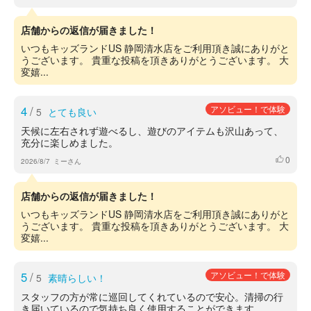
店舗からの返信が届きました！
いつもキッズランドUS 静岡清水店をご利用頂き誠にありがと
うございます。 貴重な投稿を頂きありがとうございます。 大
変嬉...
4
/
アソビュー！で体験
5
とても良い
天候に左右されず遊べるし、遊びのアイテムも沢山あって、
充分に楽しめました。
0
いいね
2026/8/7
ミーさん
店舗からの返信が届きました！
いつもキッズランドUS 静岡清水店をご利用頂き誠にありがと
うございます。 貴重な投稿を頂きありがとうございます。 大
変嬉...
5
/
アソビュー！で体験
5
素晴らしい！
スタッフの方が常に巡回してくれているので安心。清掃の行
き届いているので気持ち良く使用することができます。