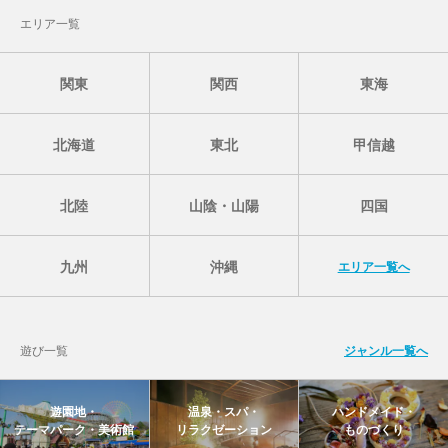
エリア一覧
関東
関西
東海
北海道
東北
甲信越
北陸
山陰・山陽
四国
九州
沖縄
エリア一覧へ
遊び一覧
ジャンル一覧へ
遊園地・
温泉・スパ・
ハンドメイド・
テーマパーク・美術館
リラクゼーション
ものづくり