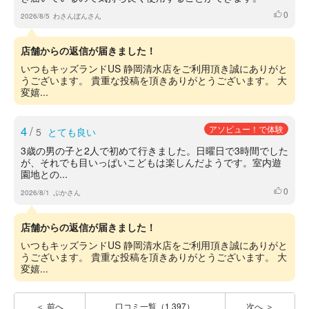
0
いいね
2026/8/5
わさんぼんさん
店舗からの返信が届きました！
いつもキッズランドUS 静岡清水店をご利用頂き誠にありがと
うございます。 貴重な投稿を頂きありがとうございます。 大
変嬉...
4
/
アソビュー！で体験
5
とても良い
3歳の男の子と2人で初めて行きました。日曜日で3時間でした
が、それでも目いっぱいこどもは楽しんだようです。室内遊
園地との...
0
いいね
2026/8/1
ぷかさん
店舗からの返信が届きました！
いつもキッズランドUS 静岡清水店をご利用頂き誠にありがと
うございます。 貴重な投稿を頂きありがとうございます。 大
変嬉...
前へ
口コミ一覧（1,397）
次へ