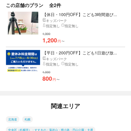
この店舗のプラン
全2件
【休日・100円OFF】こども3時間遊び...
キッズパーク
指定無し
指定無し
1,300
1,200
円
〜
【平日・200円OFF】こども1日遊び放...
キッズパーク
指定無し
指定無し
1,000
800
円
〜
関連エリア
北海道
札幌
中央区（札幌市）・すすきの・藻岩山・狸小路・円山公園・大通