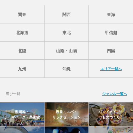
関東
関西
東海
北海道
東北
甲信越
北陸
山陰・山陽
四国
九州
沖縄
エリア一覧へ
遊び一覧
ジャンル一覧へ
遊園地・
温泉・スパ・
ハンドメイド・
テーマパーク・美術館
リラクゼーション
ものづくり