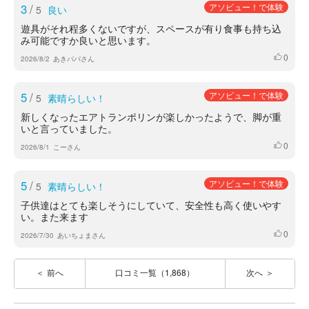
3
/
アソビュー！で体験
5
良い
遊具がそれ程多くないですが、スペースが有り食事も持ち込
み可能ですか良いと思います。
0
いいね
2026/8/2
あきパパさん
5
/
アソビュー！で体験
5
素晴らしい！
新しくなったエアトランポリンが楽しかったようで、脚が重
いと言っていました。
0
いいね
2026/8/1
こーさん
5
/
アソビュー！で体験
5
素晴らしい！
子供達はとても楽しそうにしていて、安全性も高く使いやす
い。また来ます
0
いいね
2026/7/30
あいちょまさん
前へ
口コミ一覧（1,868）
次へ