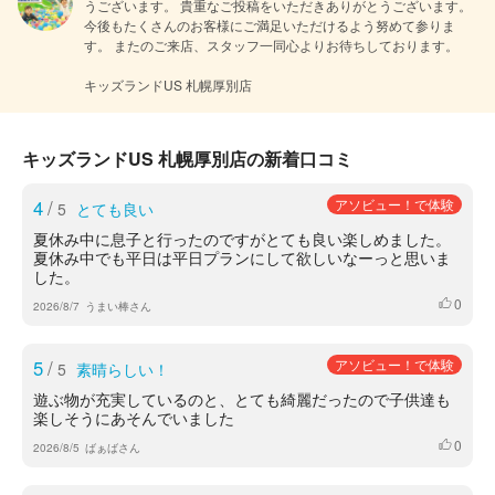
うございます。 貴重なご投稿をいただきありがとうございます。  
今後もたくさんのお客様にご満足いただけるよう努めて参りま
す。 またのご来店、スタッフ一同心よりお待ちしております。

キッズランドUS 札幌厚別店
キッズランドUS 札幌厚別店の新着口コミ
4
/
アソビュー！で体験
5
とても良い
夏休み中に息子と行ったのですがとても良い楽しめました。
夏休み中でも平日は平日プランにして欲しいなーっと思いま
した。
0
いいね
2026/8/7
うまい棒さん
5
/
アソビュー！で体験
5
素晴らしい！
遊ぶ物が充実しているのと、とても綺麗だったので子供達も
楽しそうにあそんでいました
0
いいね
2026/8/5
ばぁばさん