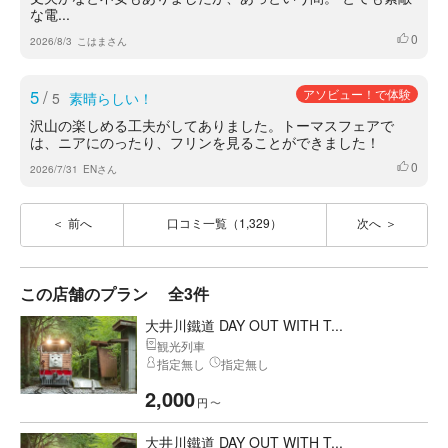
な電...
0
いいね
2026/8/3
こはまさん
5
/
アソビュー！で体験
5
素晴らしい！
沢山の楽しめる工夫がしてありました。トーマスフェアで
は、ニアにのったり、フリンを見ることができました！
0
いいね
2026/7/31
ENさん
前へ
口コミ一覧（1,329）
次へ
この店舗のプラン
全3件
大井川鐵道 DAY OUT WITH T...
観光列車
指定無し
指定無し
2,000
円
〜
大井川鐵道 DAY OUT WITH T...