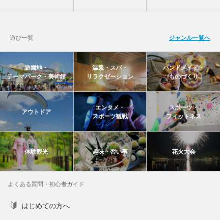
遊び一覧
ジャンル一覧へ
遊園地・
温泉・スパ・
ハンドメイド・
テーマパーク・美術館
リラクゼーション
ものづくり
エンタメ・
スポーツ・
アウトドア
スポーツ観戦
フィットネス
体験観光
趣味・習い事
花火大会
よくある質問・初心者ガイド
はじめての方へ