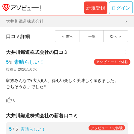
新規登録
ログイン
大井川鐵道株式会社
口コミ詳細
前へ
一覧
次へ
大井川鐵道株式会社
の口コミ
︙
5
/
素晴らしい！
アソビュー！で体験
5
投稿日
2026/5/6 水
家族みんなで(大人6人、孫4人)楽しく美味しく頂きました。
ごちそうさまでした‼
0
大井川鐵道株式会社の新着口コミ
5
/
アソビュー！で体験
5
素晴らしい！