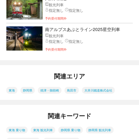
観光列車
指定無し
指定無し
予約受付期間外
南アルプスあぷとライン2025星空列車
観光列車
指定無し
指定無し
予約受付期間外
関連エリア
東海
静岡県
焼津・御前崎
島田市
大井川鐵道株式会社
関連キーワード
東海 乗り物
東海 観光列車
静岡県 乗り物
静岡県 観光列車