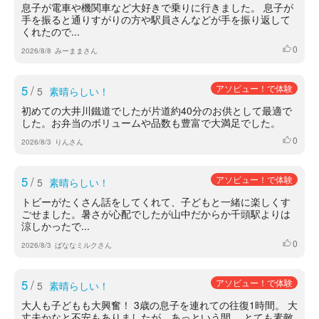
息子が電車や機関車など大好きで乗りに行きました。 息子が
手を振ると通りすがりの方や駅員さんなどが手を振り返して
くれたので...
0
いいね
2026/8/8
みーままさん
5
/
アソビュー！で体験
5
素晴らしい！
初めての大井川鐵道でしたが片道約40分のお供として最適で
した。お弁当のボリュームや品数も豊富で大満足でした。
0
いいね
2026/8/3
りんさん
5
/
アソビュー！で体験
5
素晴らしい！
トビーがたくさん話をしてくれて、子どもと一緒に楽しくす
ごせました。暑さが心配でしたが山中だからか千頭駅よりは
涼しかったで...
0
いいね
2026/8/3
ばななミルクさん
5
/
アソビュー！で体験
5
素晴らしい！
大人も子どもも大興奮！ 3歳の息子を連れての往復1時間。 大
丈夫かなと不安もありましたが、あっという間。 とても素敵