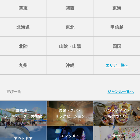
関東
関西
東海
北海道
東北
甲信越
北陸
山陰・山陽
四国
九州
沖縄
エリア一覧へ
遊び一覧
ジャンル一覧へ
遊園地・
温泉・スパ・
ハンドメイド・
テーマパーク・美術館
リラクゼーション
ものづくり
エンタメ・
スポーツ・
アウトドア