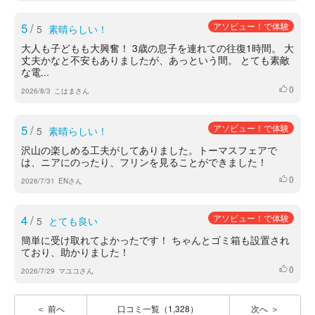
5
/
アソビュー！で体験
5
素晴らしい！
大人も子どもも大興奮！ 3歳の息子を連れての往復1時間。 大
丈夫かなと不安もありましたが、あっという間。 とても素敵
な電...
0
いいね
2026/8/3
こはまさん
5
/
アソビュー！で体験
5
素晴らしい！
沢山の楽しめる工夫がしてありました。トーマスフェアで
は、ニアにのったり、フリンを見ることができました！
0
いいね
2026/7/31
ENさん
4
/
アソビュー！で体験
5
とても良い
簡単に受け取れてよかったです！ ちゃんとゴミ箱も設置され
ており、助かりました！
0
いいね
2026/7/29
マユコさん
前へ
口コミ一覧（1,328）
次へ