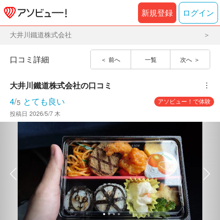
新規登録
ログイン
大井川鐵道株式会社
口コミ詳細
前へ
一覧
次へ
大井川鐵道株式会社
の口コミ
︙
4
/
とても良い
アソビュー！で体験
5
投稿日
2026/5/7 木