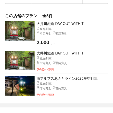
この店舗のプラン
全3件
大井川鐵道 DAY OUT WITH T...
観光列車
指定無し
指定無し
2,000
円
〜
大井川鐵道 DAY OUT WITH T...
観光列車
指定無し
指定無し
予約受付期間外
南アルプスあぷとライン2025星空列車
観光列車
指定無し
指定無し
予約受付期間外