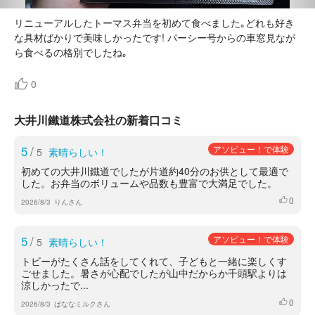
リニューアルしたトーマス弁当を初めて食べました｡どれも好き
な具材ばかりで美味しかったです! パーシー号からの車窓見なが
ら食べるの格別でしたね｡
0
大井川鐵道株式会社の新着口コミ
5
/
アソビュー！で体験
5
素晴らしい！
初めての大井川鐵道でしたが片道約40分のお供として最適で
した。お弁当のボリュームや品数も豊富で大満足でした。
0
いいね
2026/8/3
りんさん
5
/
アソビュー！で体験
5
素晴らしい！
トビーがたくさん話をしてくれて、子どもと一緒に楽しくす
ごせました。暑さが心配でしたが山中だからか千頭駅よりは
涼しかったで...
0
いいね
2026/8/3
ばななミルクさん