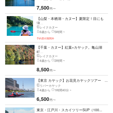
7,500
円
〜
【山梨・本栖湖・カヌー】夏限定！目にも
涼...
レイクカヌー
6歳から
5時間 ~
予約受付期間外
【千葉・カヌー】紅葉×カヤック。亀山湖
紅...
レイクカヌー
4歳から
2時間 ~
8,500
円
〜
【東京 カヤック】お花見カヤックツアー ...
リバーカヤック
4歳から
1時間40分 ~
6,500
円
〜
東京・江戸川・スカイツリーSUP（100...