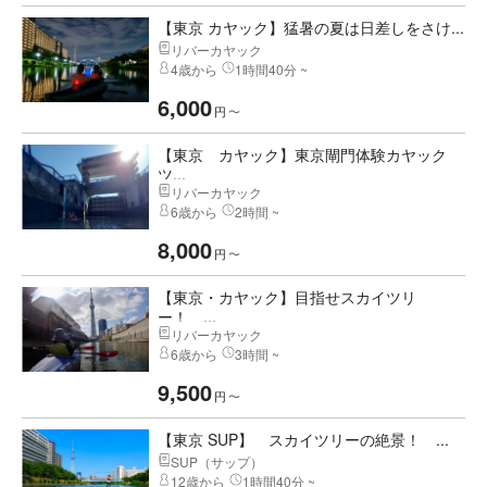
【東京 カヤック】猛暑の夏は日差しをさけ...
リバーカヤック
4歳から
1時間40分 ~
6,000
円
〜
【東京 カヤック】東京閘門体験カヤック
ツ...
リバーカヤック
6歳から
2時間 ~
8,000
円
〜
【東京・カヤック】目指せスカイツリ
ー！ ...
リバーカヤック
6歳から
3時間 ~
9,500
円
〜
【東京 SUP】 スカイツリーの絶景！ ...
SUP（サップ）
12歳から
1時間40分 ~