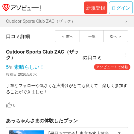
新規登録
ログイン
Outdoor Sports Club ZAC（ザック）
口コミ詳細
前へ
一覧
次へ
Outdoor Sports Club ZAC（ザッ
︙
ク）
の口コミ
5
/
素晴らしい！
アソビュー！で体験
5
投稿日
2026/5/6 水
丁寧なフォローや気さくな声掛けがとても良くて 楽しく参加す
ることができました！
0
あっちゃんさまの体験したプラン
【平日おすすめ】東京を水上散歩！ ス