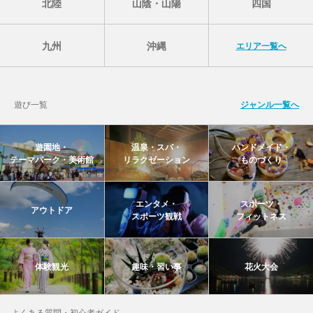
北陸
山陰・山陽
四国
九州
沖縄
エリア一覧へ
遊び一覧
ジャンル一覧へ
遊園地・
温泉・スパ・
ハンドメイド・
テーマパーク・美術館
リラクゼーション
ものづくり
エンタメ・
スポーツ・
アウトドア
スポーツ観戦
フィットネス
体験観光
趣味・習い事
花火大会
よくある質問・初心者ガイド