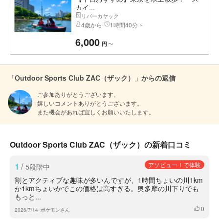
カイ...
リバーカヤック
4歳から
1時間40分 ~
6,000
〜
円
「Outdoor Sports Club ZAC（ザック）」からの返信
ご参加ありがとうございます。

嬉しいコメントありがとうございます。

また機会があれば宜しくお願いいたします。
Outdoor Sports Club ZAC（ザック）の新着口コミ
1
/
アソビュー！で体験
5段階中
割とアクティブな趣味が多いんですが、1時間ちょいの川1km
か1kmちょいかでこの価格は高すぎる。奥多摩の川下りでも
もっと...
0
いいね
2026/7/14
ポケモンさん