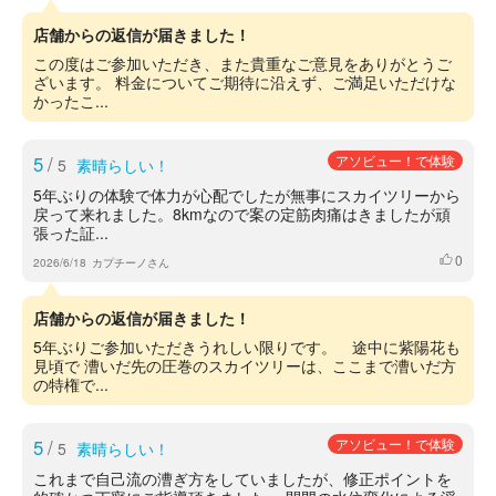
店舗からの返信が届きました！
この度はご参加いただき、また貴重なご意見をありがとうご
ざいます。 料金についてご期待に沿えず、ご満足いただけな
かったこ...
5
/
アソビュー！で体験
5
素晴らしい！
5年ぶりの体験で体力が心配でしたが無事にスカイツリーから
戻って来れました。8kmなので案の定筋肉痛はきましたが頑
張った証...
0
いいね
2026/6/18
カプチーノさん
店舗からの返信が届きました！
5年ぶりご参加いただきうれしい限りです。 途中に紫陽花も
見頃で 漕いだ先の圧巻のスカイツリーは、ここまで漕いだ方
の特権で...
5
/
アソビュー！で体験
5
素晴らしい！
これまで自己流の漕ぎ方をしていましたが、修正ポイントを