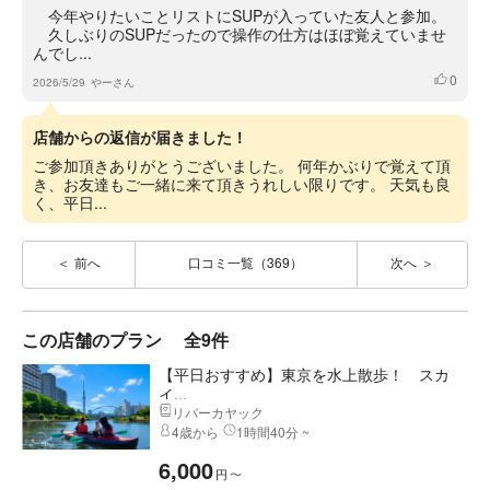
今年やりたいことリストにSUPが入っていた友人と参加。
久しぶりのSUPだったので操作の仕方はほぼ覚えていませ
んでし...
0
いいね
2026/5/29
やーさん
店舗からの返信が届きました！
ご参加頂きありがとうございました。 何年かぶりで覚えて頂
き、お友達もご一緒に来て頂きうれしい限りです。 天気も良
く、平日...
前へ
口コミ一覧（369）
次へ
この店舗のプラン
全9件
【平日おすすめ】東京を水上散歩！ スカ
イ...
リバーカヤック
4歳から
1時間40分 ~
6,000
円
〜