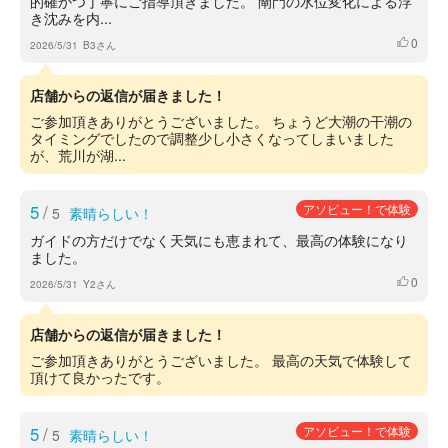
的確かつ丁寧にご指導頂きました。 閘門の水位変化による浮
き沈みを内...
0
いいね
2026/5/31
B3さん
店舗からの返信が届きました！
ご参加頂きありがとうございました。 ちょうど大潮の干潮の
タイミングでしたので調整少し小さくなってしまいました
が、荒川が湖...
5
/
アソビュー！で体験
5
素晴らしい！
ガイドの方だけでなく天気にも恵まれて、最高の体験になり
ました。
0
いいね
2026/5/31
Y2さん
店舗からの返信が届きました！
ご参加頂きありがとうございました。 最高の天気で体験して
頂けて良かったです。
5
/
アソビュー！で体験
5
素晴らしい！