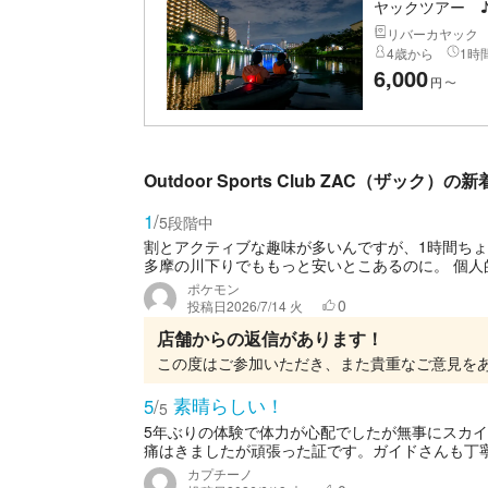
ヤックツアー 
リバーカヤック
4歳から
1時間
6,000
円
〜
Outdoor Sports Club ZAC（ザック）
1
/
5段階中
割とアクティブな趣味が多いんですが、1時間ちょ
多摩の川下りでももっと安いとこあるのに。 個人的
ポケモン
0
投稿日
2026/7/14 火
店舗からの返信があります！
素晴らしい！
5
/
5
5年ぶりの体験で体力が心配でしたが無事にスカイ
痛はきましたが頑張った証です。ガイドさんも丁寧
カプチーノ