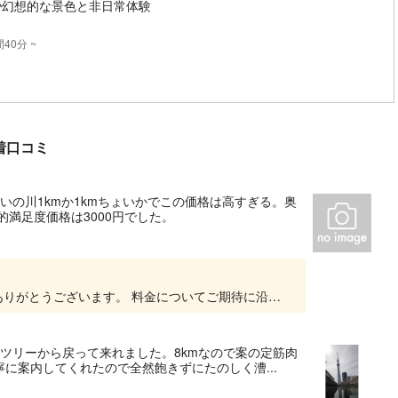
♪幻想的な景色と非日常体験
40分 ~
の新着口コミ
いの川1kmか1kmちょいかでこの価格は高すぎる。奥
満足度価格は3000円でした。
この度はご参加いただき、また貴重なご意見をありがとうございます。 料金についてご期待に沿えず、ご満足いただけなかったことは残念に思っております。 当ツアーは、初心者の方にも安心して...
ツリーから戻って来れました。8kmなので案の定筋肉
に案内してくれたので全然飽きずにたのしく漕...