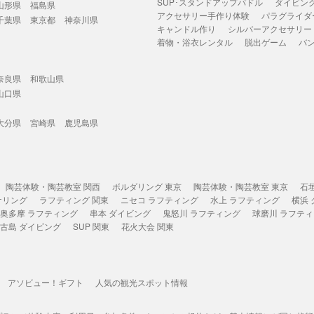
SUP･スタンドアップパドル
ダイビン
山形県
福島県
アクセサリー手作り体験
パラグライダ
千葉県
東京都
神奈川県
キャンドル作り
シルバーアクセサリー
着物・浴衣レンタル
脱出ゲーム
バ
奈良県
和歌山県
山口県
大分県
宮崎県
鹿児島県
陶芸体験・陶芸教室 関西
ボルダリング 東京
陶芸体験・陶芸教室 東京
石
ケリング
ラフティング 関東
ニセコ ラフティング
水上 ラフティング
横浜
奥多摩 ラフティング
串本 ダイビング
鬼怒川 ラフティング
球磨川 ラフテ
古島 ダイビング
SUP 関東
花火大会 関東
アソビュー！ギフト
人気の観光スポット情報