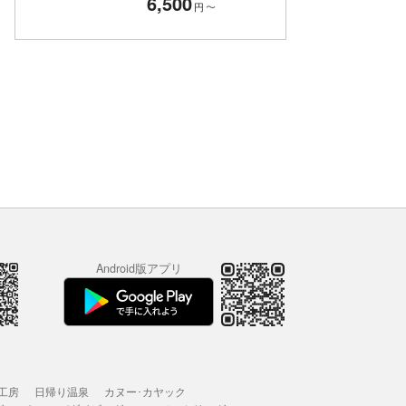
6,500
円
〜
Android版アプリ
工房
日帰り温泉
カヌー･カヤック