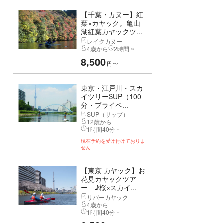
【千葉・カヌー】紅
葉×カヤック。亀山
湖紅葉カヤックツ...
レイクカヌー
4歳から
2時間 ~
8,500
円
〜
東京・江戸川・スカ
イツリーSUP（100
分・プライベ...
SUP（サップ）
12歳から
1時間40分 ~
現在予約を受け付けておりま
せん
【東京 カヤック】お
花見カヤックツア
ー ♪桜×スカイ...
リバーカヤック
4歳から
1時間40分 ~