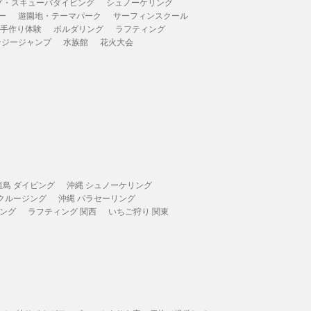
グ・スキューバダイビング
シュノーケリング
ー
遊園地・テーマパーク
サーフィンスクール
 手作り体験
ボルダリング
ラフティング
ンジージャンプ
水族館
花火大会
垣島 ダイビング
沖縄 シュノーケリング
 クルージング
沖縄 パラセーリング
ィング
ラフティング 関西
いちご狩り 関東