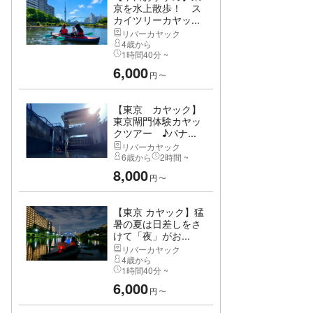
京を水上散歩！ ス
カイツリーカヤッ...
リバーカヤック
4歳から
1時間40分 ~
6,000
円
〜
【東京 カヤック】
東京閘門体験カヤッ
クツアー ♪パナ...
リバーカヤック
6歳から
2時間 ~
8,000
円
〜
【東京 カヤック】猛
暑の夏は日差しをさ
けて「夜」がお...
リバーカヤック
4歳から
1時間40分 ~
6,000
円
〜