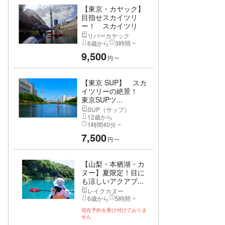
【東京・カヤック】
目指せスカイツリ
ー！ スカイツリ
ー...
リバーカヤック
6歳から
3時間 ~
9,500
円
〜
【東京 SUP】 スカ
イツリーの絶景！
東京SUPツ...
SUP（サップ）
12歳から
1時間40分 ~
7,500
円
〜
【山梨・本栖湖・カ
ヌー】夏限定！目に
も涼しいアクアブ...
レイクカヌー
6歳から
5時間 ~
現在予約を受け付けておりま
せん