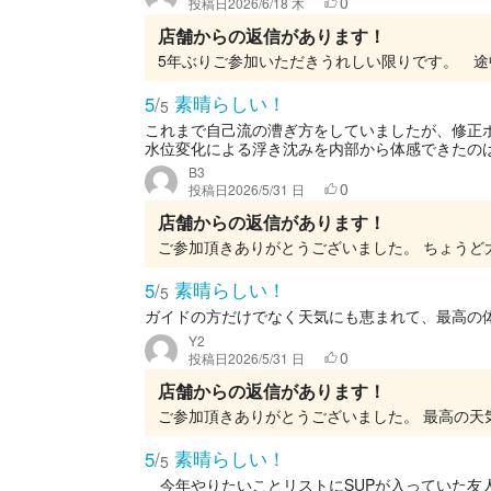
0
投稿日
2026/6/18 木
店舗からの返信があります！
素晴らしい！
5
/
5
これまで自己流の漕ぎ方をしていましたが、修正
水位変化による浮き沈みを内部から体感できたのは
B3
0
投稿日
2026/5/31 日
店舗からの返信があります！
素晴らしい！
5
/
5
ガイドの方だけでなく天気にも恵まれて、最高の
Y2
0
投稿日
2026/5/31 日
店舗からの返信があります！
ご参加頂きありがとうございました。 最高の
素晴らしい！
5
/
5
今年やりたいことリストにSUPが入っていた友