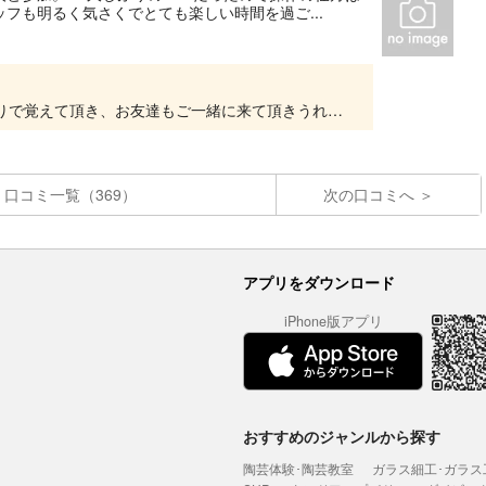
フも明るく気さくでとても楽しい時間を過ご...
ご参加頂きありがとうございました。 何年かぶりで覚えて頂き、お友達もご一緒に来て頂きうれしい限りです。 天気も良く、平日ならではの貸切の河川 リフレッシュ＆楽しんで頂けて良かったです。...
口コミ一覧（369）
次の口コミへ
アプリをダウンロード
iPhone版アプリ
おすすめのジャンルから探す
陶芸体験･陶芸教室
ガラス細工･ガラス