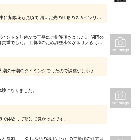
5年ぶりご参加いただきうれしい限りです。 途中に紫陽花も見頃で 漕いだ先の圧巻のスカイツリーは、ここまで漕いだ方の特権ですね。 夏の暑さで外遊びできずですが、ナイトカヤックで気晴らしに...
ポイントを的確かつ丁寧にご指導頂きました。 閘門の
貴重でした。干潮時のため調整水位が余り大きく...
ご参加頂きありがとうございました。 ちょうど大潮の干潮のタイミングでしたので調整少し小さくなってしまいましたが、荒川が湖のような凪で広さを感じて頂けたかと思います。
体験になりました。
天気で体験して頂けて良かったです。
人と参加。 久しぶりのSUPだったので操作の仕方は