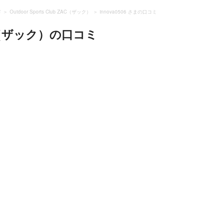
市
Outdoor Sports Club ZAC（ザック）
innova0506 さまの口コミ
AC（ザック）
の口コミ