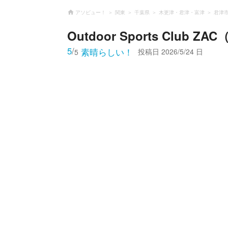
アソビュー！
関東
千葉県
木更津・君津・富津
君津
Outdoor Sports Club Z
5
/
素晴らしい！
投稿日
2026/5/24 日
5