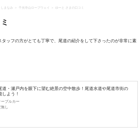
・しまなみ
千光寺山ロープウェイ
ゆーと さまの口コミ
コミ
スタッフの方がとても丁寧で、尾道の紹介をして下さったのが非常に素
尾道・瀬戸内を眼下に望む絶景の空中散歩！尾道水道や尾道市街の
能しよう！
ケーブルカー
定無し