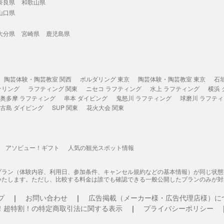
奈良県
和歌山県
山口県
大分県
宮崎県
鹿児島県
陶芸体験・陶芸教室 関西
ボルダリング 東京
陶芸体験・陶芸教室 東京
石
ケリング
ラフティング 関東
ニセコ ラフティング
水上 ラフティング
横浜
奥多摩 ラフティング
串本 ダイビング
鬼怒川 ラフティング
球磨川 ラフテ
古島 ダイビング
SUP 関東
花火大会 関東
アソビュー！ギフト
人気の観光スポット情報
プラン（体験内容、利用日、参加条件、キャンセル規約などの基本情報）が同じ状
いたします。ただし、比較する料金は誰でも確認できる一般公開したプランのみが対
プ
お問い合わせ
広告掲載（メーカー様・広告代理店様）に
！超特割！の特定商取引法に関する表示
プライバシーポリシー