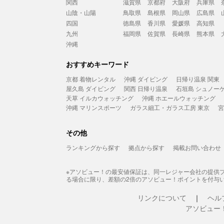
関西
滋賀県
京都府
大阪府
兵庫県
山陰・山陽
鳥取県
島根県
岡山県
広島県
四国
徳島県
香川県
愛媛県
高知県
九州
福岡県
佐賀県
長崎県
熊本県
沖縄
おすすめキーワード
京都 着物レンタル
沖縄 ダイビング
日帰り温泉 関東
屋久島 ダイビング
関西 日帰り温泉
石垣島 シュノー
天草 イルカウォッチング
沖縄 ホエールウォッチング
沖縄 マリンスポーツ
ガラス細工・ガラス工房 東京
宮
その他
ランキングから探す
拠点から探す
掲載お問い合わせ
※アソビュー！の最安値保証は、同一レジャー会社の提供
る場合に限り、差額の2倍のアソビュー！ポイントを付与
リンクについて
ヘル
アソビュー