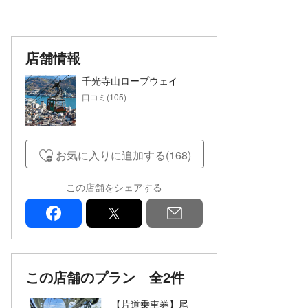
店舗情報
千光寺山ロープウェイ
口コミ(105)
お気に入りに追加する(168)
この店舗をシェアする
facebook
x
mail
この店舗のプラン
全2件
【片道乗車券】尾