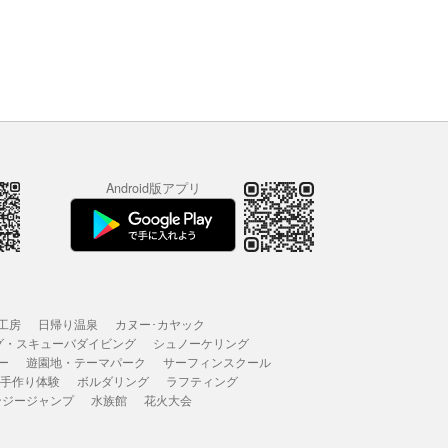
Android版アプリ
工房
日帰り温泉
カヌー･カヤック
グ・スキューバダイビング
シュノーケリング
ー
遊園地・テーマパーク
サーフィンスクール
 手作り体験
ボルダリング
ラフティング
ンジージャンプ
水族館
花火大会