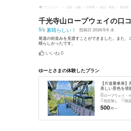
アソビュー！
山陰・山陽
広島県
福山・尾道
尾道市
千光寺山ロープウェイ
の口
5
/
素晴らしい！
投稿日
2026/5/6 水
5
尾道の街並みを見渡すことができました。また、
晴らしかったです。
いいね
0
ゆーとさまの体験したプラン
【片道乗車券】
美しい景色を堪
ロープウェイ・
指定無し
指
500
円
〜