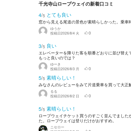
千光寺山ロープウェイの新着口コミ
とても良い
4
/
5
窓から見える尾道の景色が素晴らしかった。乗車
ゆうか
0
投稿日
2026/8/4 火
良い
3
/
5
エレベーターを降りた客を順番どおりに並び替え
もっと良いのでは？
ゆーき
0
投稿日
2026/8/3 月
素晴らしい！
5
/
5
みなさんのレビューをみて片道乗車を買って大正
るる
0
投稿日
2026/8/2 日
素晴らしい！
5
/
5
ロープウェイチケット買うのすごく並んでました
た。ロープウェイは登りだけがおすすめ。
ニセロー