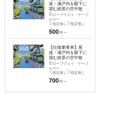
道・瀬戸内を眼下に
望む絶景の空中散
歩...
ロープウェイ・ケーブ
ルカー
指定無し
指定無し
500
円
〜
【往復乗車券】尾
道・瀬戸内を眼下に
望む絶景の空中散
歩...
ロープウェイ・ケーブ
ルカー
指定無し
指定無し
700
円
〜