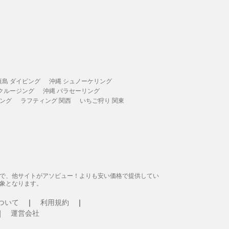
垣島 ダイビング
沖縄 シュノーケリング
 クルージング
沖縄 パラセーリング
ィング
ラフティング 関西
いちご狩り 関東
態で、他サイトがアソビュー！よりも安い価格で提供してい
象となります。
ついて
利用規約
運営会社