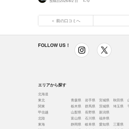
0
投稿日
2026/8/2 日
前の口コミへ
FOLLOW US！
instagram
x
エリアから探す
北海道
東北
青森県
岩手県
宮城県
秋田県
関東
栃木県
群馬県
茨城県
埼玉県
甲信越
山梨県
長野県
新潟県
北陸
富山県
石川県
福井県
東海
静岡県
岐阜県
愛知県
三重県