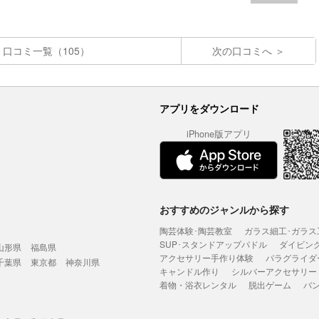
口コミ一覧（105）
次の口コミへ
アプリをダウンロード
iPhone版アプリ
おすすめのジャンルから探す
陶芸体験･陶芸教室
ガラス細工･ガラス
SUP･スタンドアップパドル
ダイビン
山形県
福島県
アクセサリー手作り体験
パラグライダ
千葉県
東京都
神奈川県
キャンドル作り
シルバーアクセサリー
着物・浴衣レンタル
脱出ゲーム
バ