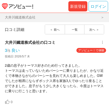
新規登録
ログイン
大井川鐵道株式会社
口コミ詳細
前へ
一覧
次へ
大井川鐵道株式会社
の口コミ
︙
3
/
良い
アソビュー！で体験
5
投稿日
2026/5/7 木
2歳の息子がトーマス好きのため行ってきました。
トーマスは走っていないためパーシーに乗りましたが、かなり近
くで本物さながらのパーシーを見れて大人も楽しめました。GW
でしたが相席にならずボックス席を家族3人でゆったり座ること
ができました。息子がもう少し大きくなったら、今度はトーマス
に乗りに行こうと思います。
0