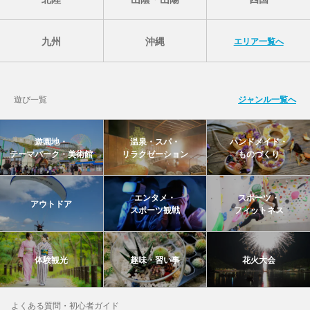
九州
沖縄
エリア一覧へ
遊び一覧
ジャンル一覧へ
遊園地・
温泉・スパ・
ハンドメイド・
テーマパーク・美術館
リラクゼーション
ものづくり
エンタメ・
スポーツ・
アウトドア
スポーツ観戦
フィットネス
体験観光
趣味・習い事
花火大会
よくある質問・初心者ガイド