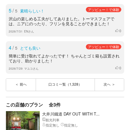
5
/
アソビュー！で体験
5
素晴らしい！
沢山の楽しめる工夫がしてありました。トーマスフェアで
は、ニアにのったり、フリンを見ることができました！
0
いいね
2026/7/31
ENさん
4
/
アソビュー！で体験
5
とても良い
簡単に受け取れてよかったです！ ちゃんとゴミ箱も設置され
ており、助かりました！
0
いいね
2026/7/29
マユコさん
前へ
口コミ一覧（1,328）
次へ
この店舗のプラン
全3件
大井川鐵道 DAY OUT WITH T...
観光列車
指定無し
指定無し