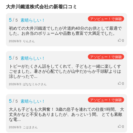
大井川鐵道株式会社の新着口コミ
5
/
アソビュー！で体験
5
素晴らしい！
初めての大井川鐵道でしたが片道約40分のお供として最適で
した。お弁当のボリュームや品数も豊富で大満足でした。
0
いいね
2026/8/3
りんさん
5
/
アソビュー！で体験
5
素晴らしい！
トビーがたくさん話をしてくれて、子どもと一緒に楽しくす
ごせました。暑さが心配でしたが山中だからか千頭駅よりは
涼しかったで...
0
いいね
2026/8/3
ばななミルクさん
5
/
アソビュー！で体験
5
素晴らしい！
大人も子どもも大興奮！ 3歳の息子を連れての往復1時間。 大
丈夫かなと不安もありましたが、あっという間。 とても素敵
な電...
0
いいね
2026/8/3
こはまさん