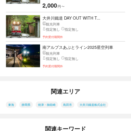
2,000
円
〜
大井川鐵道 DAY OUT WITH T...
観光列車
指定無し
指定無し
予約受付期間外
南アルプスあぷとライン2025星空列車
観光列車
指定無し
指定無し
予約受付期間外
関連エリア
東海
静岡県
焼津・御前崎
島田市
大井川鐵道株式会社
関連キーワード