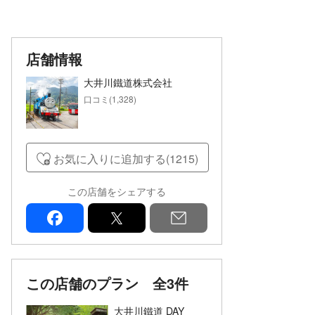
店舗情報
大井川鐵道株式会社
口コミ(1,328)
お気に入りに追加する(1215)
この店舗をシェアする
facebook
x
mail
この店舗のプラン
全3件
大井川鐵道 DAY