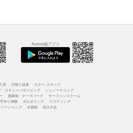
Android版アプリ
工房
日帰り温泉
カヌー･カヤック
グ・スキューバダイビング
シュノーケリング
ー
遊園地・テーマパーク
サーフィンスクール
 手作り体験
ボルダリング
ラフティング
ンジージャンプ
水族館
花火大会