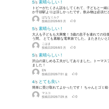
素晴らしい！
5
/
5
トビーがたくさん話をしてくれて、子どもと一緒
か千頭駅よりは涼しかったです。飲み物は必須だ
ばななミルク
0
投稿日
2026/8/3 月
素晴らしい！
5
/
5
大人も子どもも大興奮！ 3歳の息子を連れての往
う間。 とても素敵な電車旅でした。またきたいと
こはま
0
投稿日
2026/8/3 月
素晴らしい！
5
/
5
沢山の楽しめる工夫がしてありました。トーマス
ました！
EN
0
投稿日
2026/7/31 金
とても良い
4
/
5
簡単に受け取れてよかったです！ ちゃんとゴミ
マユコ
0
投稿日
2026/7/29 水