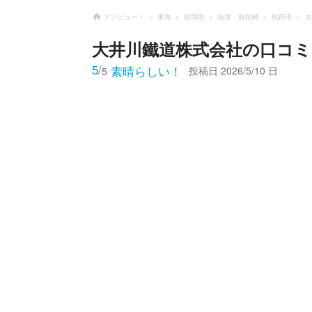
アソビュー！
東海
静岡県
焼津・御前崎
島田市
大
大井川鐵道株式会社
の口コミ
5
/
素晴らしい！
投稿日
2026/5/10 日
5