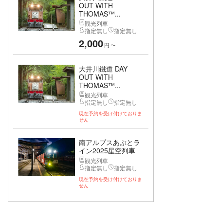
OUT WITH
THOMAS™...
観光列車
指定無し
指定無し
2,000
円
〜
大井川鐵道 DAY
OUT WITH
THOMAS™...
観光列車
指定無し
指定無し
現在予約を受け付けておりま
せん
南アルプスあぷとラ
イン2025星空列車
観光列車
指定無し
指定無し
現在予約を受け付けておりま
せん