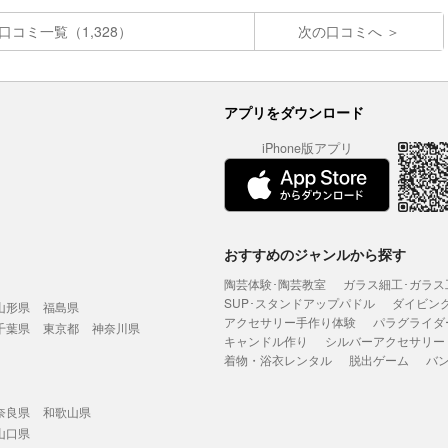
口コミ一覧（1,328）
次の口コミへ
アプリをダウンロード
iPhone版アプリ
おすすめのジャンルから探す
陶芸体験･陶芸教室
ガラス細工･ガラス
SUP･スタンドアップパドル
ダイビン
山形県
福島県
アクセサリー手作り体験
パラグライダ
千葉県
東京都
神奈川県
キャンドル作り
シルバーアクセサリー
着物・浴衣レンタル
脱出ゲーム
バ
奈良県
和歌山県
山口県