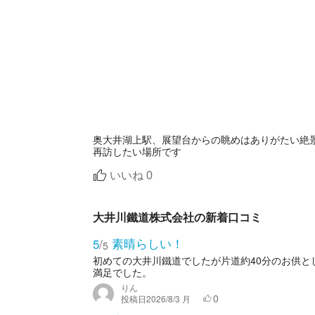
奥大井湖上駅、展望台からの眺めはありがたい絶
再訪したい場所です
いいね
0
大井川鐵道株式会社の新着口コミ
素晴らしい！
5
/
5
初めての大井川鐵道でしたが片道約40分のお供
満足でした。
りん
0
投稿日
2026/8/3 月