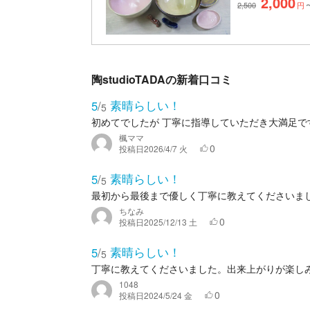
2,000
2,500
円
陶studioTADAの新着口コミ
素晴らしい！
5
/
5
初めてでしたが 丁寧に指導していただき大満足で
楓ママ
0
投稿日
2026/4/7 火
素晴らしい！
5
/
5
最初から最後まで優しく丁寧に教えてくださいま
ちなみ
0
投稿日
2025/12/13 土
素晴らしい！
5
/
5
丁寧に教えてくださいました。出来上がりが楽し
1048
0
投稿日
2024/5/24 金