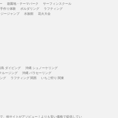
ー
遊園地・テーマパーク
サーフィンスクール
 手作り体験
ボルダリング
ラフティング
ンジージャンプ
水族館
花火大会
垣島 ダイビング
沖縄 シュノーケリング
 クルージング
沖縄 パラセーリング
ィング
ラフティング 関西
いちご狩り 関東
態で、他サイトがアソビュー！よりも安い価格で提供してい