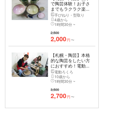
で陶芸体験！お子さ
までもラクラク楽...
手びねり・型取り
4歳から
1時間30分 ~
2,500
2,000
円
〜
【札幌・陶芸】本格
的な陶芸をしたい方
におすすめ！電動...
電動ろくろ
10歳から
1時間30分 ~
3,500
2,700
円
〜