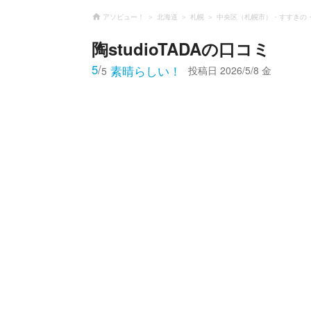
アソビュー！
北海道
札幌
中央区（札幌市）・すすきの
陶studioTADA
の口コミ
5
/
素晴らしい！
投稿日
2026/5/8 金
5