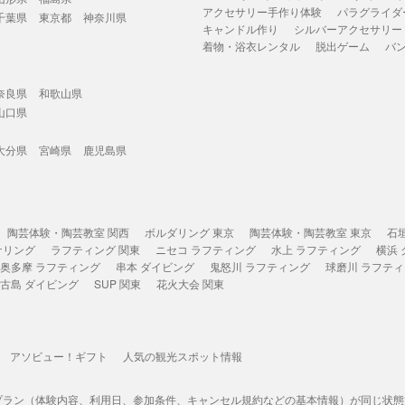
アクセサリー手作り体験
パラグライダ
千葉県
東京都
神奈川県
キャンドル作り
シルバーアクセサリー
着物・浴衣レンタル
脱出ゲーム
バ
奈良県
和歌山県
山口県
大分県
宮崎県
鹿児島県
陶芸体験・陶芸教室 関西
ボルダリング 東京
陶芸体験・陶芸教室 東京
石
ケリング
ラフティング 関東
ニセコ ラフティング
水上 ラフティング
横浜
奥多摩 ラフティング
串本 ダイビング
鬼怒川 ラフティング
球磨川 ラフテ
古島 ダイビング
SUP 関東
花火大会 関東
アソビュー！ギフト
人気の観光スポット情報
プラン（体験内容、利用日、参加条件、キャンセル規約などの基本情報）が同じ状