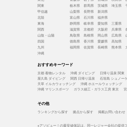
関東
栃木県
群馬県
茨城県
埼玉県
甲信越
山梨県
長野県
新潟県
北陸
富山県
石川県
福井県
東海
静岡県
岐阜県
愛知県
三重県
関西
滋賀県
京都府
大阪府
兵庫県
山陰・山陽
鳥取県
島根県
岡山県
広島県
四国
徳島県
香川県
愛媛県
高知県
九州
福岡県
佐賀県
長崎県
熊本県
沖縄
おすすめキーワード
京都 着物レンタル
沖縄 ダイビング
日帰り温泉 関東
屋久島 ダイビング
関西 日帰り温泉
石垣島 シュノー
天草 イルカウォッチング
沖縄 ホエールウォッチング
沖縄 マリンスポーツ
ガラス細工・ガラス工房 東京
宮
その他
ランキングから探す
拠点から探す
掲載お問い合わせ
※アソビュー！の最安値保証は、同一レジャー会社の提供