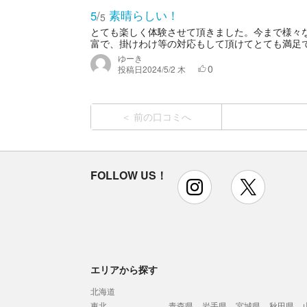
素晴らしい！
5
/
5
とても楽しく体験させて頂きました。今まで様々
富で、掛けわけ等の対応もして頂けてとても満足
ゆーき
0
投稿日
2024/5/2 木
前の口コミへ
FOLLOW US！
instagram
x
エリアから探す
北海道
東北
青森県
岩手県
宮城県
秋田県