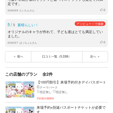
足です。
0
いいね
2026/8/8
たいたんさん
5
/
アソビュー！で体験
5
素晴らしい！
オリジナルのキャラが作れて、子ども達はとても満足してい
ました。
0
いいね
2026/8/7
はっちょんさん
前へ
口コミ一覧（5,338）
次へ
この店舗のプラン
全2件
【100円割引】来場予約付きデイパスポート
テーマパーク
指定無し
指定無し
予約受付期間外
来場予約※別途パスポートチケットが必要で
す