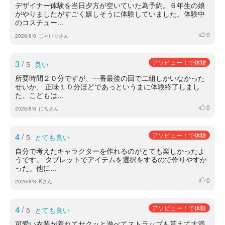
デザイナー体験を当日夕方が空いていた為予約。６年生の娘
がやりましたがすごく嬉しそうに体験していました。体験中
のコスチュー...
0
いいね
2026/8/8
じゃいりさん
3
/
アソビュー！で体験
5
良い
所要時間２０分ですが、一番最後の回で二組しかいなかった
せいか、 正味１０分ほどであっというまに体験終了しまし
た。こどもは...
0
いいね
2026/8/8
にちさん
4
/
アソビュー！で体験
5
とても良い
自分で考えたキャラクターを作れるのがとても楽しかったよ
うです。 タブレットでアイテムを選択をするので作りやすか
った。他に...
0
いいね
2026/8/8
Kさん
4
/
アソビュー！で体験
5
とても良い
可愛い衣装が着れてサクッと遊べてストラップも貰えて大満