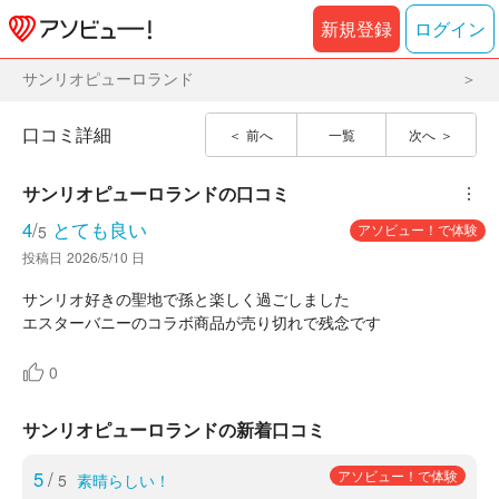
新規登録
ログイン
サンリオピューロランド
口コミ詳細
前へ
一覧
次へ
サンリオピューロランド
の口コミ
︙
4
/
とても良い
アソビュー！で体験
5
投稿日
2026/5/10 日
サンリオ好きの聖地で孫と楽しく過ごしました
エスターバニーのコラボ商品が売り切れで残念です
0
サンリオピューロランドの新着口コミ
5
/
アソビュー！で体験
5
素晴らしい！