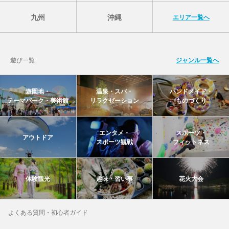
九州
沖縄
エリア一覧へ
遊び一覧
ジャンル一覧へ
遊園地・
温泉・スパ・
ハンドメイド・
テーマパーク・美術館
リラクゼーション
ものづくり
エンタメ・
スポーツ・
アウトドア
スポーツ観戦
フィットネス
体験観光
趣味・習い事
花火大会
よくある質問・初心者ガイド