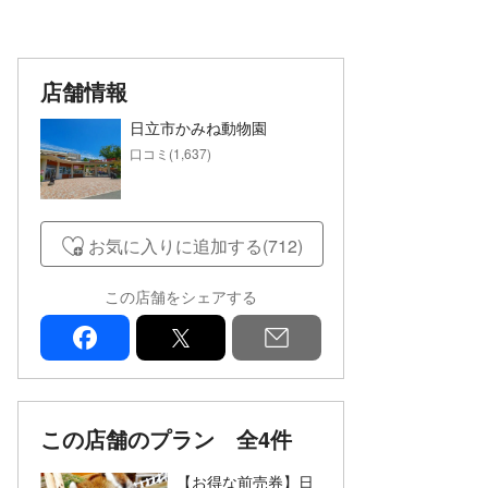
店舗情報
日立市かみね動物園
口コミ(1,637)
お気に入りに追加する(712)
この店舗をシェアする
facebook
x
mail
この店舗のプラン
全4件
【お得な前売券】日