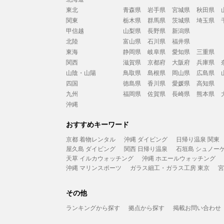
東北
青森県
岩手県
宮城県
秋田県
関東
栃木県
群馬県
茨城県
埼玉県
甲信越
山梨県
長野県
新潟県
北陸
富山県
石川県
福井県
東海
静岡県
岐阜県
愛知県
三重県
関西
滋賀県
京都府
大阪府
兵庫県
山陰・山陽
鳥取県
島根県
岡山県
広島県
四国
徳島県
香川県
愛媛県
高知県
九州
福岡県
佐賀県
長崎県
熊本県
沖縄
おすすめキーワード
京都 着物レンタル
沖縄 ダイビング
日帰り温泉 関東
屋久島 ダイビング
関西 日帰り温泉
石垣島 シュノー
天草 イルカウォッチング
沖縄 ホエールウォッチング
沖縄 マリンスポーツ
ガラス細工・ガラス工房 東京
宮
その他
ランキングから探す
拠点から探す
掲載お問い合わせ