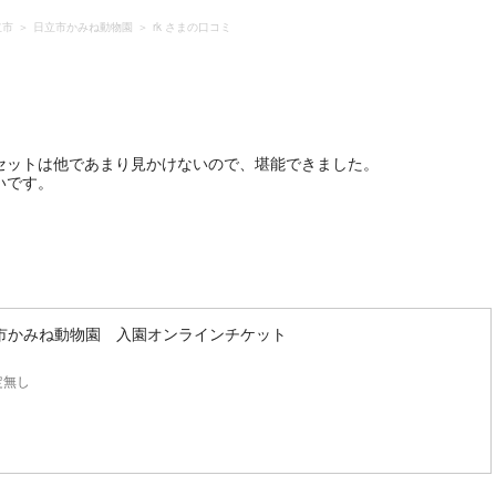
立市
日立市かみね動物園
rk さまの口コミ
ミ
セットは他であまり見かけないので、堪能できました。
いです。
市かみね動物園 入園オンラインチケット
定無し