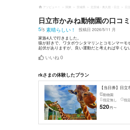
アソビュー！
関東
茨城県
北茨城・奥久慈・日立
日
日立市かみね動物園
の口コ
5
/
素晴らしい！
投稿日
2026/5/11 月
5
家族4人で行きました。
猿が好きで、ワタボウシタマリンとコモンマーモ
起伏がありますが、良い運動だと考えれば辛くな
いいね
0
rkさまの体験したプラン
【当日券】日立
動物園
指定無し
指
520
円
〜