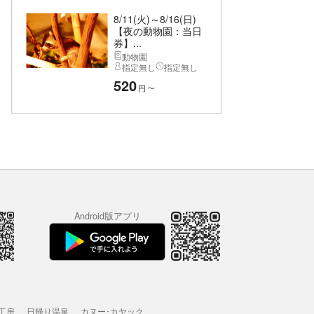
8/11(火)～8/16(日)
【夜の動物園：当日
券】...
動物園
指定無し
指定無し
520
円
〜
Android版アプリ
工房
日帰り温泉
カヌー･カヤック