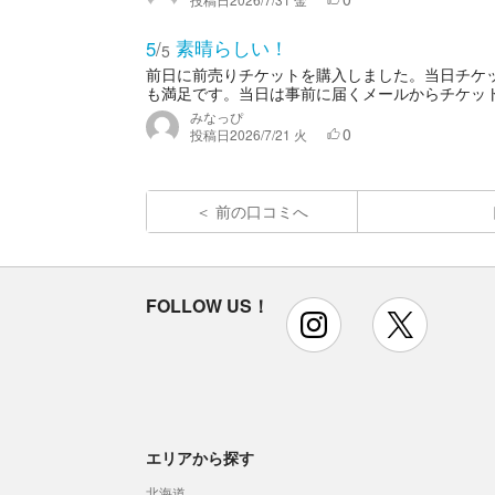
素晴らしい！
5
/
5
前日に前売りチケットを購入しました。当日チケッ
も満足です。当日は事前に届くメールからチケット
みなっぴ
0
投稿日
2026/7/21 火
前の口コミへ
FOLLOW US！
instagram
x
エリアから探す
北海道