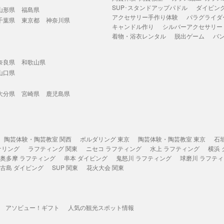
SUP･スタンドアップパドル
ダイビン
山形県
福島県
アクセサリー手作り体験
パラグライダ
千葉県
東京都
神奈川県
キャンドル作り
シルバーアクセサリー
着物・浴衣レンタル
脱出ゲーム
バ
奈良県
和歌山県
山口県
大分県
宮崎県
鹿児島県
陶芸体験・陶芸教室 関西
ボルダリング 東京
陶芸体験・陶芸教室 東京
石
ケリング
ラフティング 関東
ニセコ ラフティング
水上 ラフティング
横浜
奥多摩 ラフティング
串本 ダイビング
鬼怒川 ラフティング
球磨川 ラフテ
古島 ダイビング
SUP 関東
花火大会 関東
アソビュー！ギフト
人気の観光スポット情報