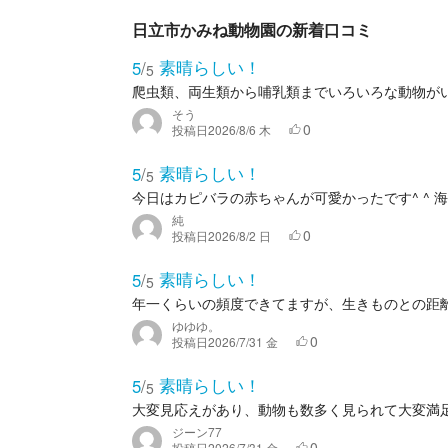
日立市かみね動物園の新着口コミ
素晴らしい！
5
/
5
爬虫類、両生類から哺乳類までいろいろな動物が
そう
0
投稿日
2026/8/6 木
素晴らしい！
5
/
5
今日はカピバラの赤ちゃんが可愛かったです^ ^ 
純
0
投稿日
2026/8/2 日
素晴らしい！
5
/
5
年一くらいの頻度できてますが、生きものとの距
ゆゆゆ。
0
投稿日
2026/7/31 金
素晴らしい！
5
/
5
大変見応えがあり、動物も数多く見られて大変満
ジーン77
0
投稿日
2026/7/31 金