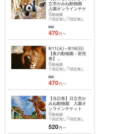
立市かみね動物園
入園オンラインチケ
ット
動物園
指定無し
指定無し
520
470
円
〜
8/11(火)～8/16(日)
【夜の動物園：前売
券】...
動物園
指定無し
指定無し
520
470
円
〜
【当日券】日立市か
みね動物園 入園オ
ンラインチケット
動物園
指定無し
指定無し
520
円
〜