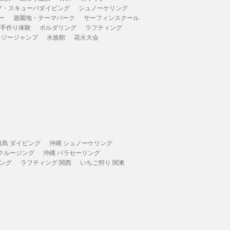
グ・スキューバダイビング
シュノーケリング
ー
遊園地・テーマパーク
サーフィンスクール
 手作り体験
ボルダリング
ラフティング
ンジージャンプ
水族館
花火大会
垣島 ダイビング
沖縄 シュノーケリング
 クルージング
沖縄 パラセーリング
ィング
ラフティング 関西
いちご狩り 関東