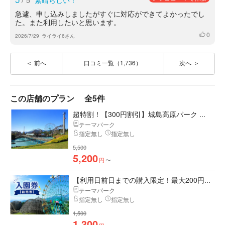
5
素晴らしい！
急遽、申し込みしましたがすぐに対応ができてよかったでし
た。また利用したいと思います。
0
いいね
2026/7/29
ライライ6さん
前へ
口コミ一覧（1,736）
次へ
この店舗のプラン
全5件
超特割！【300円割引】城島高原パーク ...
テーマパーク
指定無し
指定無し
5,500
5,200
円
〜
【利用日前日までの購入限定！最大200円...
テーマパーク
指定無し
指定無し
1,500
1,300