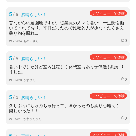
5
/
アソビュー！で体験
5
素晴らしい！
昔ながらの遊園地ですが、従業員の方々も暑い中一生懸命働
いてくれており、平日だったので比較的人が少なくたくさん
乗り物を回れ...
0
いいね
2026/8/4
おのぶさん
5
/
アソビュー！で体験
5
素晴らしい！
暑い中でしたけど室内は涼しく休憩室もあり子供達も助かり
ました。
0
いいね
2026/8/3
かずさん
5
/
アソビュー！で体験
5
素晴らしい！
久しぶりにちゃぷちゃ行って、暑かったのもあり心地良く、
楽しかった！！
0
いいね
2026/8/1
かわさんさん
5
/
アソビュー！で体験