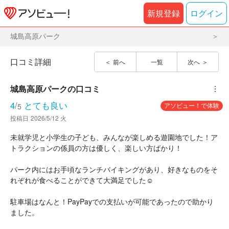
新規登録
ログイン
城島高原パーク
口コミ詳細
前へ
一覧
次へ
城島高原パーク
の口コミ
︙
4
/
とても良い
アソビュー！で体験
5
投稿日
2026/5/12 火
未就学児と小学生の子ども、みんなが楽しめる遊園地でした！ア
トラクションの係員の方は優しく、楽しい方ばかり！
パーク内にはお手頃なランチバイキングがあり、好きなものをそ
れぞれが食べることができて大満足でした☺️
駐車場はなんと！PayPayでの支払いが可能であったので助かり
ました。