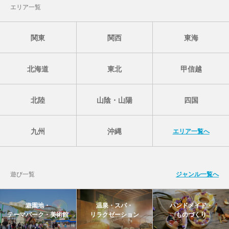
エリア一覧
関東
関西
東海
北海道
東北
甲信越
北陸
山陰・山陽
四国
九州
沖縄
エリア一覧へ
遊び一覧
ジャンル一覧へ
遊園地・
温泉・スパ・
ハンドメイド・
テーマパーク・美術館
リラクゼーション
ものづくり