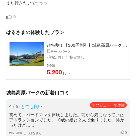
また行きたいです✨✨
0
はるさまの体験したプラン
超特割！【300円割引】城島高原パーク ...
テーマパーク
指定無し
指定無し
5,500
5,200
〜
円
城島高原パークの新着口コミ
4
/
アソビュー！で体験
5
とても良い
初めて、バードマンを体験しました。前から気になっていた
アトラクションでした。10歳の娘と２人で乗りました。怖か
ったけど…...
0
いいね
2026/8/6
しっぽなさん