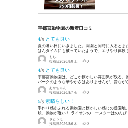
宇都宮動物園の新着口コミ
とても良い
4
/
5
夏の暑い日にいきました。開園と同時に入るとま
はんタイムにも被っていたようで、エサやり体験
もちこ
0
投稿日
2026/8/8 土
とても良い
4
/
5
宇都宮動物園は、どこか懐かしい雰囲気が残る、
パークのような華やかさはありませんが、昔ながら
あかちゃん
0
投稿日
2026/8/7 金
素晴らしい！
5
/
5
手作り感あふれる動物園と懐かしい感じの遊園地
験。動物が近い！ ライオンのコースターはのんびり
さとうえ
0
投稿日
2026/8/6 木