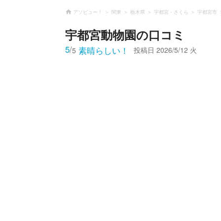
アソビュー！
関東
栃木県
宇都宮・さくら
宇都宮市
宇都宮動物園
の口コミ
5
/
素晴らしい！
投稿日
2026/5/12 火
5