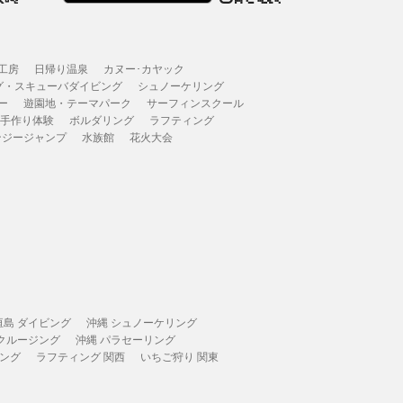
工房
日帰り温泉
カヌー･カヤック
グ・スキューバダイビング
シュノーケリング
ー
遊園地・テーマパーク
サーフィンスクール
 手作り体験
ボルダリング
ラフティング
ンジージャンプ
水族館
花火大会
垣島 ダイビング
沖縄 シュノーケリング
 クルージング
沖縄 パラセーリング
ィング
ラフティング 関西
いちご狩り 関東