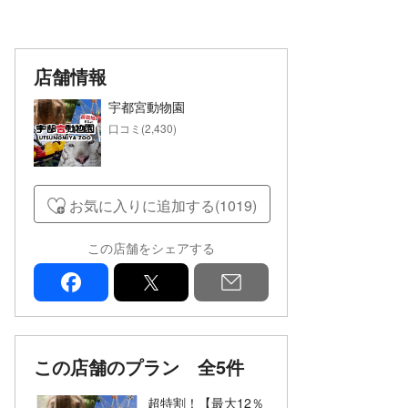
店舗情報
宇都宮動物園
口コミ(2,430)
お気に入りに追加する(1019)
この店舗をシェアする
facebook
x
mail
この店舗のプラン
全5件
超特割！【最大12％