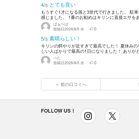
とても良い
4
/
5
もうすぐ1才になる孫と3世代で行きました。 駐
感じました。 1番のお勧めはキリンに直接エサをあ
ばぁ〜ば
0
投稿日
2026/8/5 水
素晴らしい！
5
/
5
キリンの餌やりが近すぎて最高でした！ 夏休みの
しい人ばかりで最高の1日になりました！ ありが
ぺた
0
投稿日
2026/8/5 水
前の口コミへ
FOLLOW US！
instagram
x