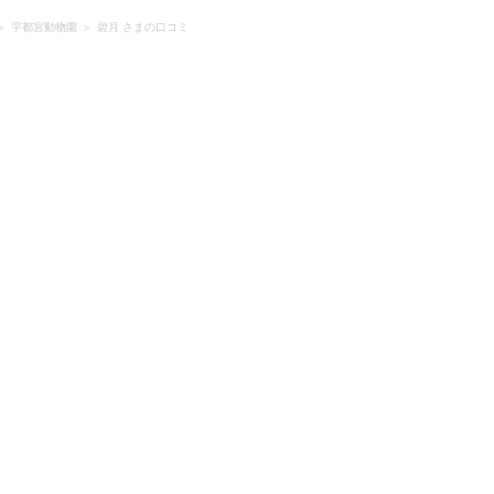
宇都宮動物園
碧月 さまの口コミ