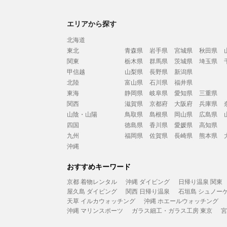
エリアから探す
北海道
東北
青森県
岩手県
宮城県
秋田県
関東
栃木県
群馬県
茨城県
埼玉県
甲信越
山梨県
長野県
新潟県
北陸
富山県
石川県
福井県
東海
静岡県
岐阜県
愛知県
三重県
関西
滋賀県
京都府
大阪府
兵庫県
山陰・山陽
鳥取県
島根県
岡山県
広島県
四国
徳島県
香川県
愛媛県
高知県
九州
福岡県
佐賀県
長崎県
熊本県
沖縄
おすすめキーワード
京都 着物レンタル
沖縄 ダイビング
日帰り温泉 関東
屋久島 ダイビング
関西 日帰り温泉
石垣島 シュノー
天草 イルカウォッチング
沖縄 ホエールウォッチング
沖縄 マリンスポーツ
ガラス細工・ガラス工房 東京
宮