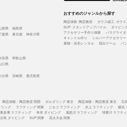
おすすめのジャンルから探す
陶芸体験･陶芸教室
ガラス細工･ガラス
SUP･スタンドアップパドル
ダイビン
山形県
福島県
アクセサリー手作り体験
パラグライダ
千葉県
東京都
神奈川県
キャンドル作り
シルバーアクセサリー
着物・浴衣レンタル
脱出ゲーム
バ
奈良県
和歌山県
山口県
大分県
宮崎県
鹿児島県
陶芸体験・陶芸教室 関西
ボルダリング 東京
陶芸体験・陶芸教室 東京
石
ケリング
ラフティング 関東
ニセコ ラフティング
水上 ラフティング
横浜
奥多摩 ラフティング
串本 ダイビング
鬼怒川 ラフティング
球磨川 ラフテ
古島 ダイビング
SUP 関東
花火大会 関東