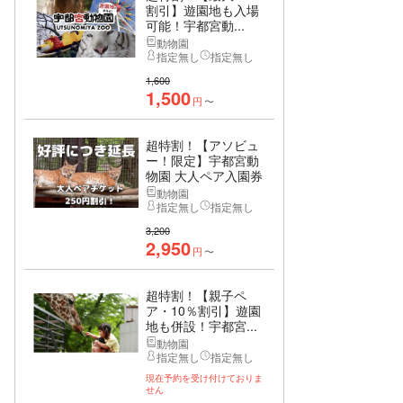
割引】遊園地も入場
可能！宇都宮動...
動物園
指定無し
指定無し
1,600
1,500
円
〜
超特割！【アソビュ
ー！限定】宇都宮動
物園 大人ペア入園券
動物園
指定無し
指定無し
3,200
2,950
円
〜
超特割！【親子ペ
ア・10％割引】遊園
地も併設！宇都宮...
動物園
指定無し
指定無し
現在予約を受け付けておりま
せん