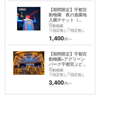
【期間限定】宇都宮
動物園 夜の遊園地
入園チケット（...
動物園
指定無し
指定無し
1,400
円
〜
【期間限定】宇都宮
動物園×アグリーン
パーク宇都宮ぶど...
動物園
指定無し
指定無し
3,400
円
〜