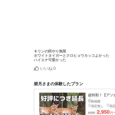
キリンの餌やり無限
ホワイトタイガーとクロヒョウカッコよかった
ハイエナ可愛かった
いいね
0
碧月さまの体験したプラン
超特割！【アソ
動物園
指定無し
指
2,950
3,200
円