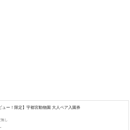
ビュー！限定】宇都宮動物園 大人ペア入園券
定無し
〜