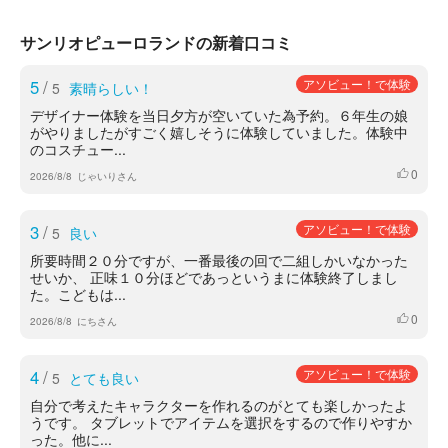
サンリオピューロランドの新着口コミ
5
/
アソビュー！で体験
5
素晴らしい！
デザイナー体験を当日夕方が空いていた為予約。６年生の娘
がやりましたがすごく嬉しそうに体験していました。体験中
のコスチュー...
0
いいね
2026/8/8
じゃいりさん
3
/
アソビュー！で体験
5
良い
所要時間２０分ですが、一番最後の回で二組しかいなかった
せいか、 正味１０分ほどであっというまに体験終了しまし
た。こどもは...
0
いいね
2026/8/8
にちさん
4
/
アソビュー！で体験
5
とても良い
自分で考えたキャラクターを作れるのがとても楽しかったよ
うです。 タブレットでアイテムを選択をするので作りやすか
った。他に...