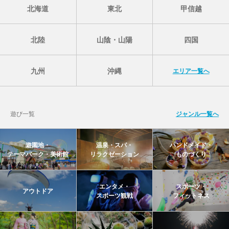
北海道
東北
甲信越
北陸
山陰・山陽
四国
九州
沖縄
エリア一覧へ
遊び一覧
ジャンル一覧へ
遊園地・
温泉・スパ・
ハンドメイド・
テーマパーク・美術館
リラクゼーション
ものづくり
エンタメ・
スポーツ・
アウトドア
スポーツ観戦
フィットネス