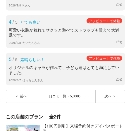
0
いいね
2026/8/8
Kさん
4
/
アソビュー！で体験
5
とても良い
可愛い衣装が着れてサクッと遊べてストラップも貰えて大満
足です。
0
いいね
2026/8/8
たいたんさん
5
/
アソビュー！で体験
5
素晴らしい！
オリジナルのキャラが作れて、子ども達はとても満足してい
ました。
0
いいね
2026/8/7
はっちょんさん
前へ
口コミ一覧（5,338）
次へ
この店舗のプラン
全2件
【100円割引】来場予約付きデイパスポート