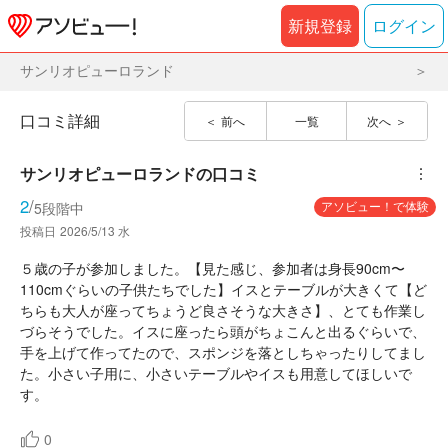
新規登録
ログイン
サンリオピューロランド
口コミ詳細
前へ
一覧
次へ
サンリオピューロランド
の口コミ
︙
2
/
アソビュー！で体験
5段階中
投稿日
2026/5/13 水
５歳の子が参加しました。【見た感じ、参加者は身長90cm〜
110cmぐらいの子供たちでした】イスとテーブルが大きくて【ど
ちらも大人が座ってちょうど良さそうな大きさ】、とても作業し
づらそうでした。イスに座ったら頭がちょこんと出るぐらいで、
手を上げて作ってたので、スポンジを落としちゃったりしてまし
た。小さい子用に、小さいテーブルやイスも用意してほしいで
す。
0