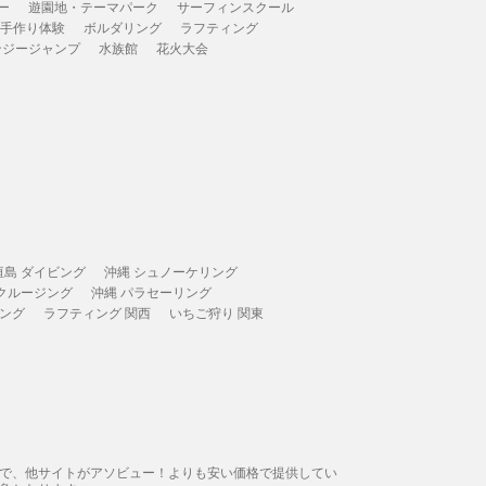
ー
遊園地・テーマパーク
サーフィンスクール
 手作り体験
ボルダリング
ラフティング
ンジージャンプ
水族館
花火大会
垣島 ダイビング
沖縄 シュノーケリング
 クルージング
沖縄 パラセーリング
ィング
ラフティング 関西
いちご狩り 関東
態で、他サイトがアソビュー！よりも安い価格で提供してい