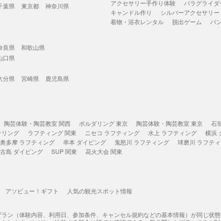
アクセサリー手作り体験
パラグライダ
千葉県
東京都
神奈川県
キャンドル作り
シルバーアクセサリー
着物・浴衣レンタル
脱出ゲーム
バ
奈良県
和歌山県
山口県
大分県
宮崎県
鹿児島県
陶芸体験・陶芸教室 関西
ボルダリング 東京
陶芸体験・陶芸教室 東京
石
ケリング
ラフティング 関東
ニセコ ラフティング
水上 ラフティング
横浜
奥多摩 ラフティング
串本 ダイビング
鬼怒川 ラフティング
球磨川 ラフテ
古島 ダイビング
SUP 関東
花火大会 関東
アソビュー！ギフト
人気の観光スポット情報
プラン（体験内容、利用日、参加条件、キャンセル規約などの基本情報）が同じ状