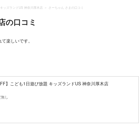
キッズランドUS 神奈川厚木店
さーちゃん さまの口コミ
店
の口コミ
れて楽しいです。
OFF】こども1日遊び放題 キッズランドUS 神奈川厚木店
定無し