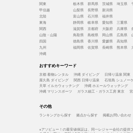
関東
栃木県
群馬県
茨城県
埼玉県
甲信越
山梨県
長野県
新潟県
北陸
富山県
石川県
福井県
東海
静岡県
岐阜県
愛知県
三重県
関西
滋賀県
京都府
大阪府
兵庫県
山陰・山陽
鳥取県
島根県
岡山県
広島県
四国
徳島県
香川県
愛媛県
高知県
九州
福岡県
佐賀県
長崎県
熊本県
沖縄
おすすめキーワード
京都 着物レンタル
沖縄 ダイビング
日帰り温泉 関東
屋久島 ダイビング
関西 日帰り温泉
石垣島 シュノー
天草 イルカウォッチング
沖縄 ホエールウォッチング
沖縄 マリンスポーツ
ガラス細工・ガラス工房 東京
宮
その他
ランキングから探す
拠点から探す
掲載お問い合わせ
※アソビュー！の最安値保証は、同一レジャー会社の提供