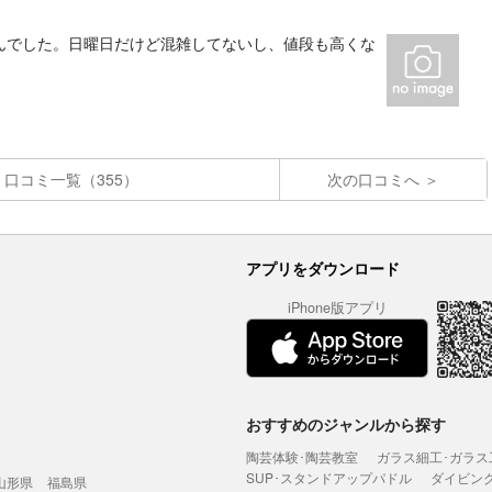
んでした。日曜日だけど混雑してないし、値段も高くな
口コミ一覧（355）
次の口コミへ
アプリをダウンロード
iPhone版アプリ
おすすめのジャンルから探す
陶芸体験･陶芸教室
ガラス細工･ガラス
SUP･スタンドアップパドル
ダイビン
山形県
福島県