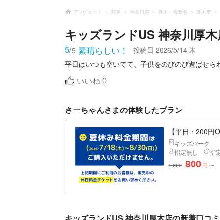
アソビュー！
関東
神奈川県
厚木・海老名
厚木市
キッズランドUS 神奈川厚木
5
/
素晴らしい！
投稿日
2026/5/14 木
5
平日はいつも空いてて、子供をのびのび遊ばせら
いいね
0
さーちゃんさまの体験したプラン
【平日・200円
キッズパーク
指定無し
指
800
1,000
円
〜
キッズランドUS 神奈川厚木店の新着口コミ