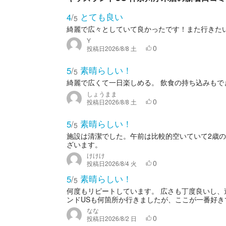
とても良い
4
/
5
綺麗で広々としていて良かったです！また行きた
Y
0
投稿日
2026/8/8 土
素晴らしい！
5
/
5
綺麗で広くて一日楽しめる。 飲食の持ち込みもで
しょうまま
0
投稿日
2026/8/8 土
素晴らしい！
5
/
5
施設は清潔でした。午前は比較的空いていて2歳
ざいます。
けけけ
0
投稿日
2026/8/4 火
素晴らしい！
5
/
5
何度もリピートしています。 広さも丁度良いし、
ンドUSも何箇所か行きましたが、ここが一番好き
なな
0
投稿日
2026/8/2 日