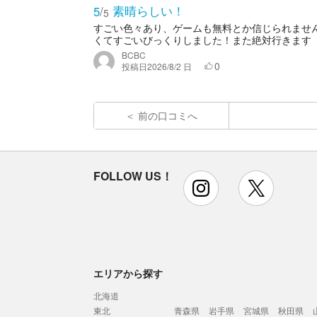
素晴らしい！
5
/
5
すごい色々あり、ゲームも無料とか信じられませ
くてすごいびっくりしました！また絶対行きます
BCBC
0
投稿日
2026/8/2 日
前の口コミへ
FOLLOW US！
instagram
x
エリアから探す
北海道
東北
青森県
岩手県
宮城県
秋田県