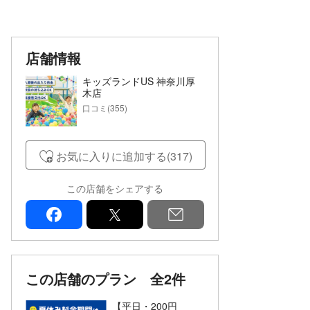
店舗情報
キッズランドUS 神奈川厚
木店
口コミ(355)
お気に入りに追加する(317)
この店舗をシェアする
facebook
x
mail
この店舗のプラン
全2件
【平日・200円