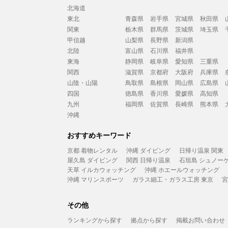
北海道
東北
青森県
岩手県
宮城県
秋田県
関東
栃木県
群馬県
茨城県
埼玉県
甲信越
山梨県
長野県
新潟県
北陸
富山県
石川県
福井県
東海
静岡県
岐阜県
愛知県
三重県
関西
滋賀県
京都府
大阪府
兵庫県
山陰・山陽
鳥取県
島根県
岡山県
広島県
四国
徳島県
香川県
愛媛県
高知県
九州
福岡県
佐賀県
長崎県
熊本県
沖縄
おすすめキーワード
京都 着物レンタル
沖縄 ダイビング
日帰り温泉 関東
屋久島 ダイビング
関西 日帰り温泉
石垣島 シュノー
天草 イルカウォッチング
沖縄 ホエールウォッチング
沖縄 マリンスポーツ
ガラス細工・ガラス工房 東京
宮
その他
ランキングから探す
拠点から探す
掲載お問い合わせ