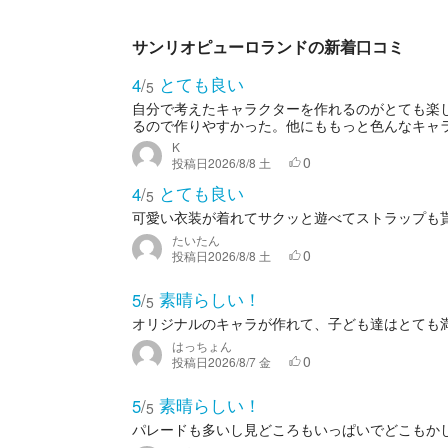
サンリオピューロランドの新着口コミ
とても良い
4
/
5
自分で考えたキャラクターを作れるのがとても楽
るので作りやすかった。他にももっと色んなキャラ
K
0
投稿日
2026/8/8 土
とても良い
4
/
5
可愛い衣装が着れてサクッと遊べてストラップも
たいたん
0
投稿日
2026/8/8 土
素晴らしい！
5
/
5
オリジナルのキャラが作れて、子ども達はとても
はっちょん
0
投稿日
2026/8/7 金
素晴らしい！
5
/
5
パレードも多いし見どころもいっぱいでどこもか