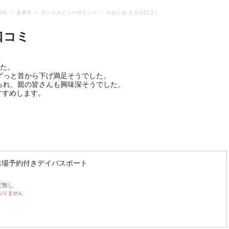
調布
多摩市
サンリオピューロランド
かめりあ さまの口コミ
口コミ
した。
ずっと首から下げ満足そうでした。
られ、親の皆さんも興味深そうでした。
すすめします。
】来場予約付きデイパスポート
定無し
おりません