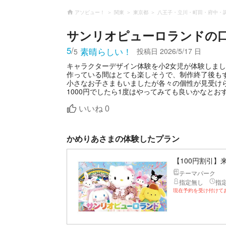
アソビュー！
関東
東京都
八王子・立川・町田・府中・
サンリオピューロランド
の
5
/
素晴らしい！
投稿日
2026/5/17 日
5
キャラクターデザイン体験を小2女児が体験しま
作っている間はとても楽しそうで、制作終了後も
小さなお子さまもいましたが各々の個性が見受け
1000円でしたら1度はやってみても良いかなとお
いいね
0
かめりあさまの体験したプラン
【100円割引
テーマパーク
指定無し
指
現在予約を受け付けて