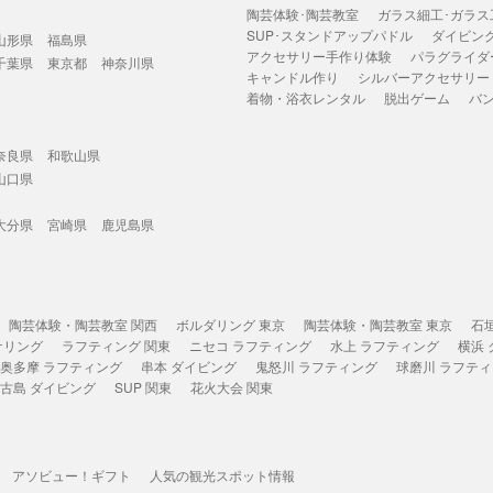
陶芸体験･陶芸教室
ガラス細工･ガラス
SUP･スタンドアップパドル
ダイビン
山形県
福島県
アクセサリー手作り体験
パラグライダ
千葉県
東京都
神奈川県
キャンドル作り
シルバーアクセサリー
着物・浴衣レンタル
脱出ゲーム
バ
奈良県
和歌山県
山口県
大分県
宮崎県
鹿児島県
陶芸体験・陶芸教室 関西
ボルダリング 東京
陶芸体験・陶芸教室 東京
石
ケリング
ラフティング 関東
ニセコ ラフティング
水上 ラフティング
横浜
奥多摩 ラフティング
串本 ダイビング
鬼怒川 ラフティング
球磨川 ラフテ
古島 ダイビング
SUP 関東
花火大会 関東
アソビュー！ギフト
人気の観光スポット情報