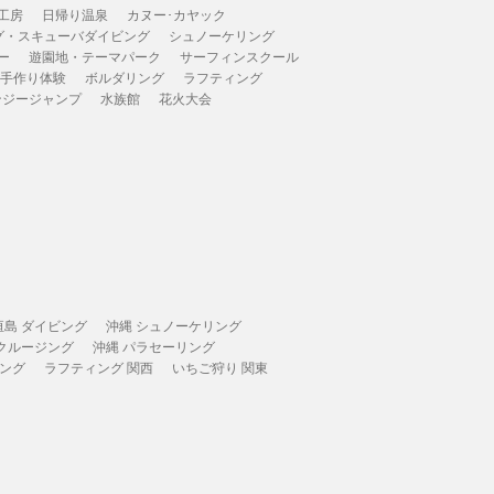
工房
日帰り温泉
カヌー･カヤック
グ・スキューバダイビング
シュノーケリング
ー
遊園地・テーマパーク
サーフィンスクール
 手作り体験
ボルダリング
ラフティング
ンジージャンプ
水族館
花火大会
垣島 ダイビング
沖縄 シュノーケリング
 クルージング
沖縄 パラセーリング
ィング
ラフティング 関西
いちご狩り 関東