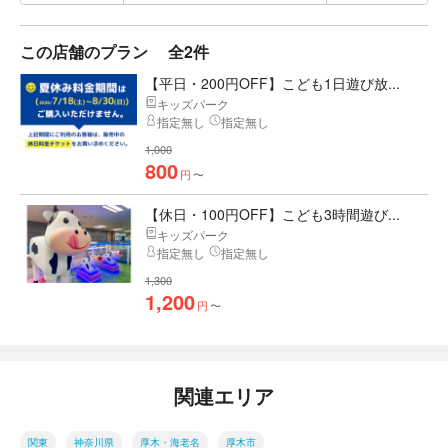
この店舗のプラン
全2件
【平日・200円OFF】こども1日遊び放...
キッズパーク
指定無し
指定無し
1,000
800
円
〜
【休日・100円OFF】こども3時間遊び...
キッズパーク
指定無し
指定無し
1,300
1,200
円
〜
関連エリア
関東
神奈川県
厚木・海老名
厚木市