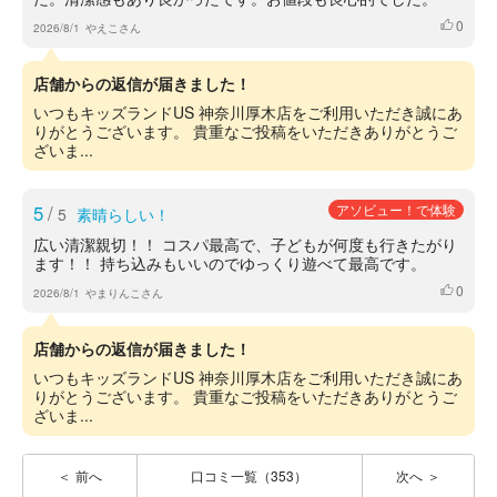
0
いいね
2026/8/1
やえこさん
店舗からの返信が届きました！
いつもキッズランドUS 神奈川厚木店をご利用いただき誠にあ
りがとうございます。 貴重なご投稿をいただきありがとうご
ざいま...
5
/
アソビュー！で体験
5
素晴らしい！
広い清潔親切！！ コスパ最高で、子どもが何度も行きたがり
ます！！ 持ち込みもいいのでゆっくり遊べて最高です。
0
いいね
2026/8/1
やまりんこさん
店舗からの返信が届きました！
いつもキッズランドUS 神奈川厚木店をご利用いただき誠にあ
りがとうございます。 貴重なご投稿をいただきありがとうご
ざいま...
前へ
口コミ一覧（353）
次へ