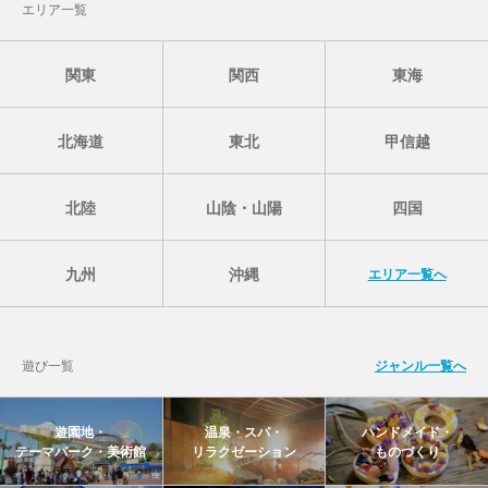
エリア一覧
関東
関西
東海
北海道
東北
甲信越
北陸
山陰・山陽
四国
九州
沖縄
エリア一覧へ
遊び一覧
ジャンル一覧へ
遊園地・
温泉・スパ・
ハンドメイド・
テーマパーク・美術館
リラクゼーション
ものづくり