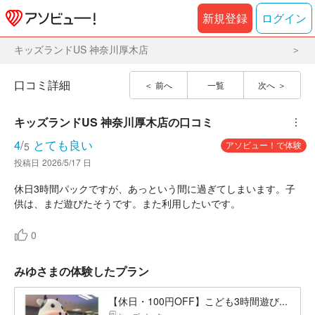
新規登録
ログイン
キッズランドUS 神奈川厚木店
口コミ詳細
前へ
一覧
次へ
キッズランドUS 神奈川厚木店
の口コミ
︙
4
/
とても良い
アソビュー！で体験
5
投稿日
2026/5/17 日
休日3時間パックですが、あっという間に過ぎてしまいます。子
供は、まだ遊びたそうです。また利用したいです。
0
みゆさまの体験したプラン
【休日・100円OFF】こども3時間遊び...