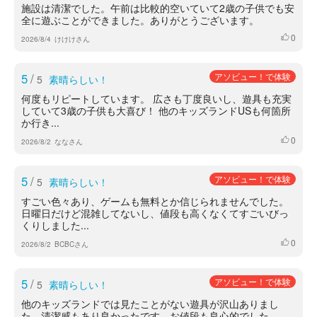
施設は清潔でした。午前は比較的空いていて2歳の子供でも安
全に遊ぶことができました。ありがとうございます。
0
いいね
2026/8/4
けけけさん
5
/
アソビュー！で体験
5
素晴らしい！
何度もリピートしています。 広さも丁度良いし、遊具も充実
していて3歳の子供も大喜び！ 他のキッズランドUSも何箇所
か行き...
0
いいね
2026/8/2
ななさん
5
/
アソビュー！で体験
5
素晴らしい！
すごい色々あり、ゲームも無料とか信じられませんでした。
日曜日だけど混雑してないし、値段も高くなくてすごいびっ
くりしました...
0
いいね
2026/8/2
BCBCさん
5
/
アソビュー！で体験
5
素晴らしい！
他のキッズランドでは見たことがない遊具が沢山ありまし
た。清潔感もあり良かったです。お値段も良心的でした。