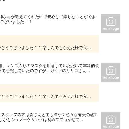
お姉さんが教えてくれたので安心して楽しむことができ
うございました！！
この度は当ショップをご利用いただき誠にありがとうございました＾＾ 楽しんでもらえた様で良かったです！ 嬉しいお言葉もありがとうございます＾▽＾ 励みになります♪ また奄美にお越しの際は...
人用。レンズ入りのマスクを用意していただいて本格的装
て心配していたのですが、ガイドのリサコさん...
この度は当ショップをご利用いただき誠にありがとうございました＾＾ 楽しんでもらえた様で良かったです！ りさこは今日も元気よく颯爽とお客様をご案内しておりますよ＾皿＾ ビ－チは歩くの...
! スタッフの方は皆さんとても温かく色々な奄美の魅力
かもシュノーケリングは初めてで行かせて...