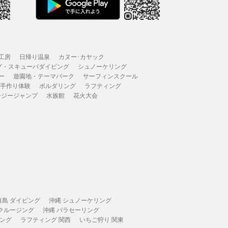
工房
日帰り温泉
カヌー･カヤック
グ・スキューバダイビング
シュノーケリング
ー
遊園地・テーマパーク
サーフィンスクール
 手作り体験
ボルダリング
ラフティング
ンジージャンプ
水族館
花火大会
垣島 ダイビング
沖縄 シュノーケリング
 クルージング
沖縄 パラセーリング
ィング
ラフティング 関西
いちご狩り 関東