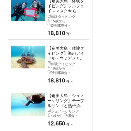
【奄美大島・体験ダ
イビング】フルフェ
イスマスクdeら...
体験ダイビング
15歳から
2時間30分 ~
18,810
円
〜
【奄美大島・体験ダ
イビング】海のアイ
ドル・ウミガメと...
体験ダイビング
10歳から
2時間30分 ~
18,810
円
〜
【奄美大島・シュノ
ーケリング】テーブ
ルサンゴと熱帯魚...
シュノーケリング
4歳から
45分 ~
12,650
円
〜