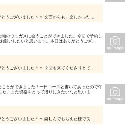
この度は当ショップをご利用いただき誠にありがとうございました＾＾ 文面からも、楽しかったぞ-！っていう気持ちが溢れていて、ご案内した私たちもとても嬉しいです＞▽＜ また、不安なく充実...
念願のウミガメに会うことができました。今回で予約し
お願いしたいと思います。本日はありがとうござ...
この度は当ショップをご利用いただき誠にありがとうございました＾＾ ２回も来てくださりとても嬉しいです＾＾ カメさんにも会えて喜んで頂けてよかったです！ また是非遊びにいらしてください...
ることができました！一日コースと書いてあったので午
た。また資格をとって潜りにきたいなと思いま...
この度は当ショップをご利用いただき誠にありがとうございました＾＾ 楽しんでもらえた様で良かったです！ ２回潜るのですが、その日のスケジュールや海況なども見ながら、多少スケジュールが変...