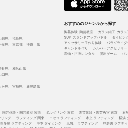
おすすめのジャンルから探す
陶芸体験･陶芸教室
ガラス細工･ガラス
SUP･スタンドアップパドル
ダイビン
山形県
福島県
アクセサリー手作り体験
パラグライダ
千葉県
東京都
神奈川県
キャンドル作り
シルバーアクセサリー
着物・浴衣レンタル
脱出ゲーム
バ
奈良県
和歌山県
山口県
大分県
宮崎県
鹿児島県
陶芸体験・陶芸教室 関西
ボルダリング 東京
陶芸体験・陶芸教室 東京
石
ケリング
ラフティング 関東
ニセコ ラフティング
水上 ラフティング
横浜
奥多摩 ラフティング
串本 ダイビング
鬼怒川 ラフティング
球磨川 ラフテ