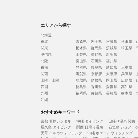
エリアから探す
北海道
東北
青森県
岩手県
宮城県
秋田県
関東
栃木県
群馬県
茨城県
埼玉県
甲信越
山梨県
長野県
新潟県
北陸
富山県
石川県
福井県
東海
静岡県
岐阜県
愛知県
三重県
関西
滋賀県
京都府
大阪府
兵庫県
山陰・山陽
鳥取県
島根県
岡山県
広島県
四国
徳島県
香川県
愛媛県
高知県
九州
福岡県
佐賀県
長崎県
熊本県
沖縄
おすすめキーワード
京都 着物レンタル
沖縄 ダイビング
日帰り温泉 関東
屋久島 ダイビング
関西 日帰り温泉
石垣島 シュノー
天草 イルカウォッチング
沖縄 ホエールウォッチング