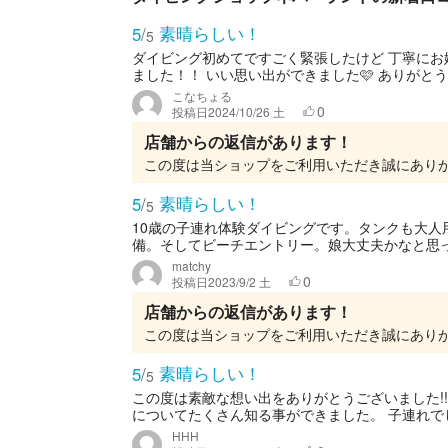
素晴らしい！
5
/
5
ダイビング初めてですごく緊張したけど 丁寧に
ました！！ いい思い出ができました🩷 ありがと
こなちょる
0
投稿日
2024/10/26 土
店舗からの返信があります！
素晴らしい！
5
/
5
10歳の子連れ体験ダイビングです。タンクも大
備。そしてビーチエントリー。娘大丈夫かなと思っ
matchy
0
投稿日
2023/9/2 土
店舗からの返信があります！
素晴らしい！
5
/
5
この度は素敵な想い出をありがとうございました!
についてたくさん知る事ができました。 子連れでし
HHH