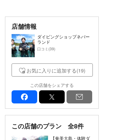
店舗情報
ダイビングショップネバー
ランド
口コミ(39)
お気に入りに追加する(19)
この店舗をシェアする
facebook
x
mail
この店舗のプラン
全8件
【奄美大島・体験ダ