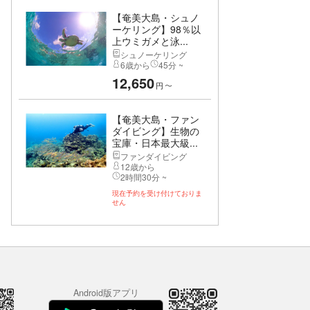
【奄美大島・シュノ
ーケリング】98％以
上ウミガメと泳...
シュノーケリング
6歳から
45分 ~
12,650
円
〜
【奄美大島・ファン
ダイビング】生物の
宝庫・日本最大級...
ファンダイビング
12歳から
2時間30分 ~
現在予約を受け付けておりま
せん
Android版アプリ