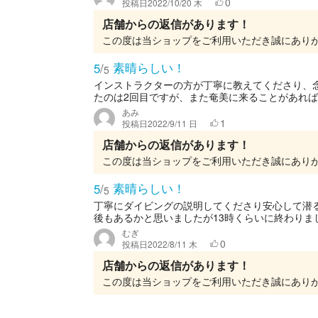
0
投稿日
2022/10/20 木
店舗からの返信があります！
素晴らしい！
5
/
5
インストラクターの方が丁寧に教えてくださり、
たのは2回目ですが、また奄美に来ることがあれば
あみ
1
投稿日
2022/9/11 日
店舗からの返信があります！
素晴らしい！
5
/
5
丁寧にダイビングの説明してくださり安心して潜
後もあるかと思いましたが13時くらいに終わりまし
むぎ
0
投稿日
2022/8/11 木
店舗からの返信があります！