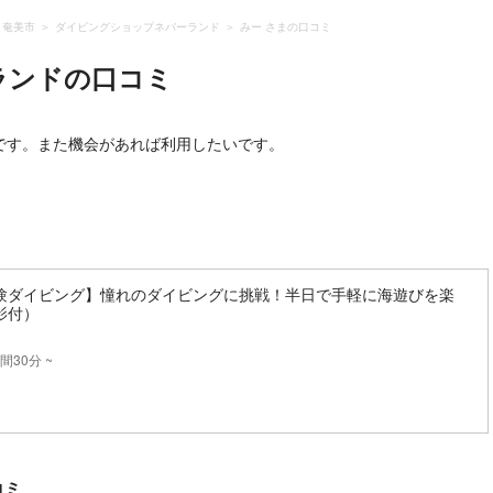
・奄美市
ダイビングショップネバーランド
みー さまの口コミ
ランド
の口コミ
です。また機会があれば利用したいです。
験ダイビング】憧れのダイビングに挑戦！半日で手軽に海遊びを楽
影付）
間30分 ~
コミ