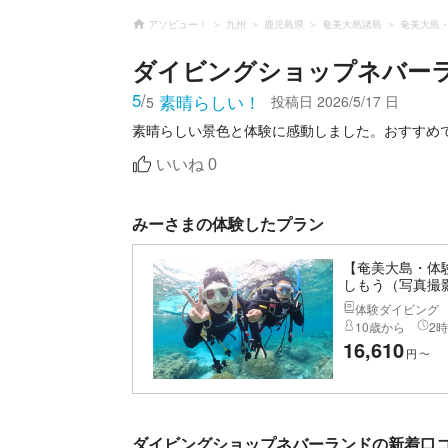
アソビュー！
九州
鹿児島県
奄美大島諸島
奄美大島
ダイビングショップネバー
5
/
素晴らしい！
投稿日
2026/5/17 日
5
素晴らしい景色と体験に感動しました。おすすめ
いいね
0
みーさまの体験したプラン
【奄美大島・体
しもう（写真撮
体験ダイビング
10歳から
2時
16,610
円
〜
ダイビングショップネバーランドの新着口