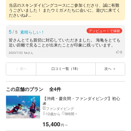
当店のスキンダイビングコースにご参加くださり、誠に有難
うございました！ またウミガメたちに会いに、遊びに来てく
ださいね♪...
5
/
アソビュー！で体験
5
素晴らしい！
皆さんとても親切に対応していただきました。 海亀をとても
近い距離で見ることが出来たことが印象に残っています。
0
いいね
2023/7/23
kaさん
前へ
口コミ一覧（18）
次へ
この店舗のプラン
全4件
【沖縄・慶良間・ファンダイビング】初心
者...
ファンダイビング
12歳から
8時間 ~
15,400
円
〜