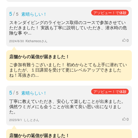
5
/
アソビュー！で体験
5
素晴らしい！
スキンダイビングのライセンス取得のコースで参加させてい
ただきました！ 実践も丁寧に説明していただき、潜水時の危
険な事 や...
0
いいね
2024/6/30
Kichamocoさん
店舗からの返信が届きました！
ご参加有難うございました！ 初めからとても上手に潜れてい
ましたが、１日講習を受けて更にレベルアップできました
ね！耳抜きの...
5
/
アソビュー！で体験
5
素晴らしい！
丁寧に教えていただき、安心して楽しむことが出来ました。
偶然ウミガメにも会うことが出来て良い思い出になりまし
た。
0
いいね
2023/9/1
ししとさん
店舗からの返信が届きました！