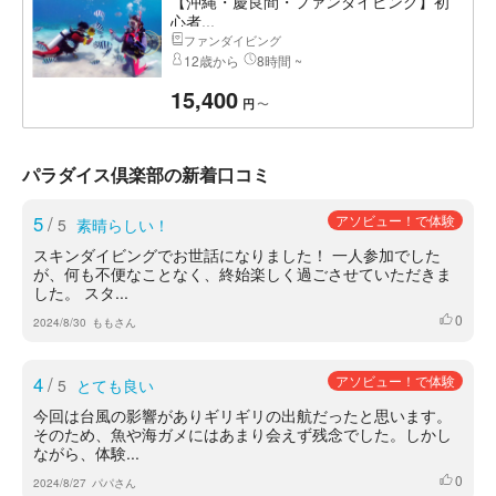
【沖縄・慶良間・ファンダイビング】初
心者...
ファンダイビング
12歳から
8時間 ~
15,400
〜
円
パラダイス倶楽部の新着口コミ
5
/
アソビュー！で体験
5
素晴らしい！
スキンダイビングでお世話になりました！ 一人参加でした
が、何も不便なことなく、終始楽しく過ごさせていただきま
した。 スタ...
0
いいね
2024/8/30
ももさん
4
/
アソビュー！で体験
5
とても良い
今回は台風の影響がありギリギリの出航だったと思います。
そのため、魚や海ガメにはあまり会えず残念でした。しかし
ながら、体験...
0
いいね
2024/8/27
パパさん