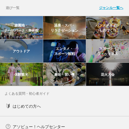
遊び一覧
ジャンル一覧へ
遊園地・
温泉・スパ・
ハンドメイド・
テーマパーク・美術館
リラクゼーション
ものづくり
エンタメ・
スポーツ・
アウトドア
スポーツ観戦
フィットネス
体験観光
趣味・習い事
花火大会
よくある質問・初心者ガイド
はじめての方へ
アソビュー！ヘルプセンター