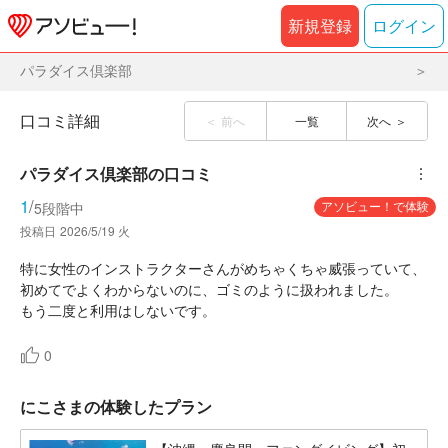
新規登録
ログイン
パラダイス倶楽部
口コミ詳細
前へ
一覧
次へ
パラダイス倶楽部
の口コミ
︙
1
/
アソビュー！で体験
5段階中
投稿日
2026/5/19 火
特に女性のインストラクターさんがめちゃくちゃ威張っていて、
初めてでよくわからないのに、ゴミのように扱われました。
もう二度と利用はしないです。
0
にこさまの体験したプラン