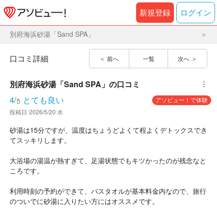
新規登録
ログイン
別府海浜砂湯「Sand SPA」
口コミ詳細
前へ
一覧
次へ
別府海浜砂湯「Sand SPA」
の口コミ
︙
4
/
とても良い
アソビュー！で体験
5
投稿日
2026/5/20 水
砂湯は15分ですが、温度はちょうどよくて程よくデトックスでき
てスッキリします。
大浴場の湯温が熱すぎて、足湯状態でもキツかったのが残念なと
ころです。
利用時刻の予約ができて、バスタオルが基本料金内なので、旅行
のついでに砂湯に入りたい方にはオススメです。