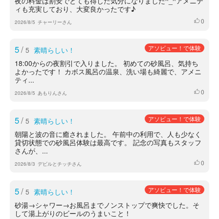
夜の料金は割安でとても得した気分になりました^_^アメニテ
ィも充実しており、大変良かったです♪
0
いいね
2026/8/5
チャーリーさん
5
/
アソビュー！で体験
5
素晴らしい！
18:00からの夜割引で入りました。 初めての砂風呂、気持ち
よかったです！ カボス風呂の温泉、洗い場も綺麗で、アメニ
ティ...
0
いいね
2026/8/5
あもりんさん
5
/
アソビュー！で体験
5
素晴らしい！
朝陽と波の音に癒されました。 午前中の利用で、人も少なく
貸切状態での砂風呂体験は最高です。 記念の写真もスタッフ
さんが、...
0
いいね
2026/8/3
デビルとチッチさん
5
/
アソビュー！で体験
5
素晴らしい！
砂湯→シャワー→お風呂までノンストップで爽快でした。そ
して湯上がりのビールのうまいこと！