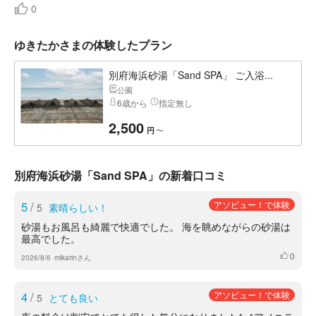
0
ゆきたかさまの体験したプラン
別府海浜砂湯「Sand SPA」 ご入浴...
公園
6歳から
指定無し
2,500
〜
円
別府海浜砂湯「Sand SPA」の新着口コミ
5
/
アソビュー！で体験
5
素晴らしい！
砂湯もお風呂も綺麗で快適でした。 海を眺めながらの砂湯は
最高でした。
0
いいね
2026/8/6
mikarinさん
4
/
アソビュー！で体験
5
とても良い