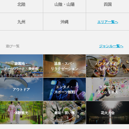
北陸
山陰・山陽
四国
九州
沖縄
エリア一覧へ
遊び一覧
ジャンル一覧へ
遊園地・
温泉・スパ・
ハンドメイド・
テーマパーク・美術館
リラクゼーション
ものづくり
エンタメ・
スポーツ・
アウトドア
スポーツ観戦
フィットネス
体験観光
趣味・習い事
花火大会