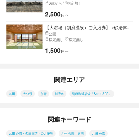
6歳から
指定無し
2,500
円
〜
【大浴場（別府温泉）ご入浴券】 ※砂湯体...
公園
指定無し
指定無し
1,500
円
〜
関連エリア
九州
大分県
別府
別府市
別府海浜砂湯「Sand SPA」
関連キーワード
九州 公園・名所旧跡・公共施設
九州 公園・庭園
九州 公園