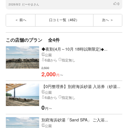
0
いいね
2026/8/2
だーやまさん
前へ
口コミ一覧（462）
次へ
この店舗のプラン
全4件
◆夜割(4月～10月 18時以降限定)◆...
公園
6歳から
指定無し
2,500
2,000
円
〜
【0円整理券】別府海浜砂湯 入浴券（砂湯...
公園
6歳から
指定無し
0
円
〜
別府海浜砂湯「Sand SPA」 ご入浴...
公園