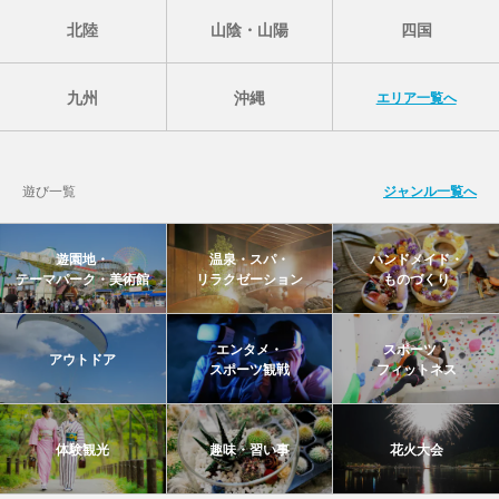
北陸
山陰・山陽
四国
九州
沖縄
エリア一覧へ
遊び一覧
ジャンル一覧へ
遊園地・
温泉・スパ・
ハンドメイド・
テーマパーク・美術館
リラクゼーション
ものづくり
エンタメ・
スポーツ・
アウトドア
スポーツ観戦
フィットネス
体験観光
趣味・習い事
花火大会