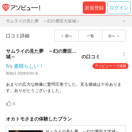
新規登録
ログイン
サムライの見た夢 ～幻の豊臣大坂城～
口コミ詳細
前へ
一覧
次へ
サムライの見た夢　～幻の豊臣大坂
︙
城～
の口コミ
5
/
素晴らしい！
アソビュー！で体験
5
投稿日
2026/5/20 水
あまりの広大な映像に驚愕圧巻でした。見る価値は十分ありま
0
オカトモさまの体験したプラン
サムライの見た夢 ～幻の豊臣大坂城～