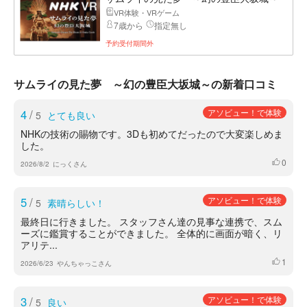
VR体験・VRゲーム
7歳から
指定無し
予約受付期間外
サムライの見た夢 ～幻の豊臣大坂城～の新着口コミ
4
/
アソビュー！で体験
5
とても良い
NHKの技術の賜物です。3Dも初めてだったので大変楽しめま
した。
0
いいね
2026/8/2
にっくさん
5
/
アソビュー！で体験
5
素晴らしい！
最終日に行きました。 スタッフさん達の見事な連携で、スム
ーズに鑑賞することができました。 全体的に画面が暗く、リ
アリテ...
1
いいね
2026/6/23
やんちゃっこさん
3
/
アソビュー！で体験
5
良い