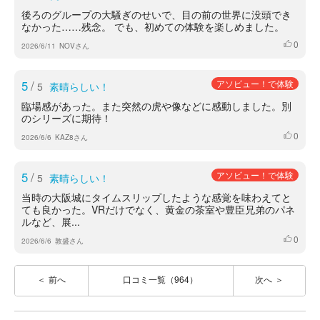
後ろのグループの大騒ぎのせいで、目の前の世界に没頭でき
なかった……残念。 でも、初めての体験を楽しめました。
0
いいね
2026/6/11
NOVさん
5
/
アソビュー！で体験
5
素晴らしい！
臨場感があった。また突然の虎や像などに感動しました。別
のシリーズに期待！
0
いいね
2026/6/6
KAZ8さん
5
/
アソビュー！で体験
5
素晴らしい！
当時の大阪城にタイムスリップしたような感覚を味わえてと
ても良かった。VRだけでなく、黄金の茶室や豊臣兄弟のパネ
ルなど、展...
0
いいね
2026/6/6
敦盛さん
前へ
口コミ一覧（964）
次へ