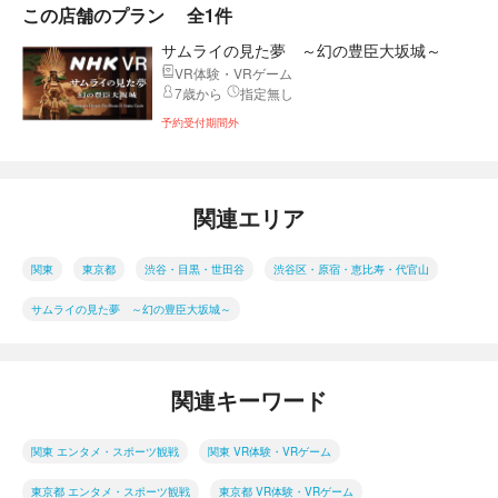
この店舗のプラン
全1件
サムライの見た夢 ～幻の豊臣大坂城～
VR体験・VRゲーム
7歳から
指定無し
予約受付期間外
関連エリア
関東
東京都
渋谷・目黒・世田谷
渋谷区・原宿・恵比寿・代官山
サムライの見た夢 ～幻の豊臣大坂城～
関連キーワード
関東 エンタメ・スポーツ観戦
関東 VR体験・VRゲーム
東京都 エンタメ・スポーツ観戦
東京都 VR体験・VRゲーム