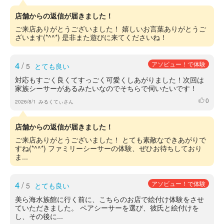
店舗からの返信が届きました！
ご来店ありがとうございました！ 嬉しいお言葉ありがとうご
ざいます(*^^*) 是非また遊びに来てくださいね！
4
/
アソビュー！で体験
5
とても良い
対応もすごく良くてすっごく可愛くしあがりました！次回は
家族シーサーがあるみたいなのでそちらで伺いたいです！
0
いいね
2026/8/1
みるくてぃさん
店舗からの返信が届きました！
ご来店ありがとうございました！ とても素敵なできあがりで
すね(*^^*) ファミリーシーサーの体験、ぜひお待ちしており
ま...
4
/
アソビュー！で体験
5
とても良い
美ら海水族館に行く前に、こちらのお店で絵付け体験をさせ
ていただきました。 ペアシーサーを選び、彼氏と絵付けを
し、その後に...