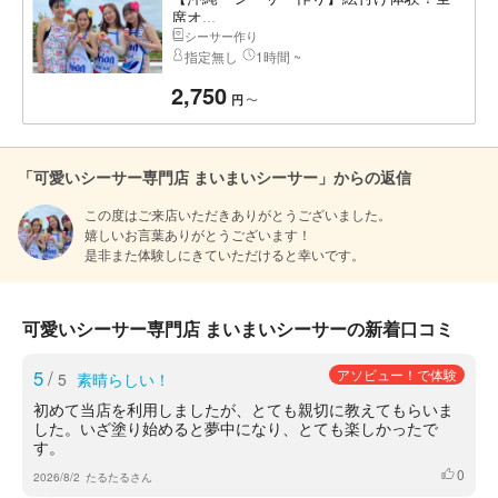
席オ...
シーサー作り
指定無し
1時間 ~
2,750
〜
円
「可愛いシーサー専門店 まいまいシーサー」からの返信
この度はご来店いただきありがとうございました。

嬉しいお言葉ありがとうございます！

是非また体験しにきていただけると幸いです。
可愛いシーサー専門店 まいまいシーサーの新着口コミ
5
/
アソビュー！で体験
5
素晴らしい！
初めて当店を利用しましたが、とても親切に教えてもらいま
した。いざ塗り始めると夢中になり、とても楽しかったで
す。
0
いいね
2026/8/2
たるたるさん