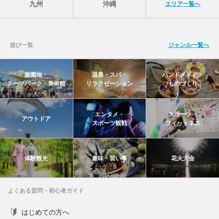
九州
沖縄
エリア一覧へ
遊び一覧
ジャンル一覧へ
遊園地・
温泉・スパ・
ハンドメイド・
テーマパーク・美術館
リラクゼーション
ものづくり
エンタメ・
スポーツ・
アウトドア
スポーツ観戦
フィットネス
体験観光
趣味・習い事
花火大会
よくある質問・初心者ガイド
はじめての方へ