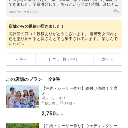
てきました。全員没頭して、あっという間に1時間。形にも...
0
いいね
2026/7/19
ナガトさん
店舗からの返信が届きました！
高評価の口コミ投稿ありがとうございます。 老若男女問わず
色を塗り始めると皆さんとても集中されています。 楽しんで
いただ...
前へ
口コミ一覧（861）
次へ
この店舗のプラン
全9件
【沖縄・シーサー作り】絵付け体験！全席
オ...
シーサー作り
指定無し
1時間 ~
2,750
円
〜
【沖縄・シーサー作り】ウェディングシー