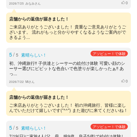
0
いいね
2026/7/25
みなみさん
店舗からの返信が届きました！
ご来店ありがとうございました！ 貴重なご意見ありがとうご
ざいます。 流れがもっと分かりやすくなるようなご案内がで
きるよう...
5
/
アソビュー！で体験
5
素晴らしい！
初、沖縄旅行‼︎ 子供達とシーサーの絵付け体験 可愛い顔のシ
ーサー選びにビビットな色合いで色塗りが楽しかったぁ‼︎ あ
っ...
0
いいね
2026/7/22
Miさん
店舗からの返信が届きました！
ご来店ありがとうございました！ 初の沖縄旅行、皆様に楽し
んでいただけて嬉しいです(*^^*) また遊びに来てくださいね！
5
/
アソビュー！で体験
5
素晴らしい！
7/19(日)に家族4人(父、母、娘9歳、息子5歳)で絵付け体験し