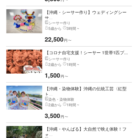
【沖縄・シーサー作り】ウェディングシー
サ...
シーサー作り
5歳から
3時間 ~
22,500
円
〜
【コロナ自宅支援！シーサー 1世帯1匹プ...
シーサー作り
2歳から
1時間 ~
1,500
円
〜
【沖縄・染物体験】沖縄の伝統工芸〈紅型
ト...
染色・染物体験
2歳から
1時間 ~
3,500
円
〜
【沖縄・やんばる】大自然で映え体験！フ
ォ...