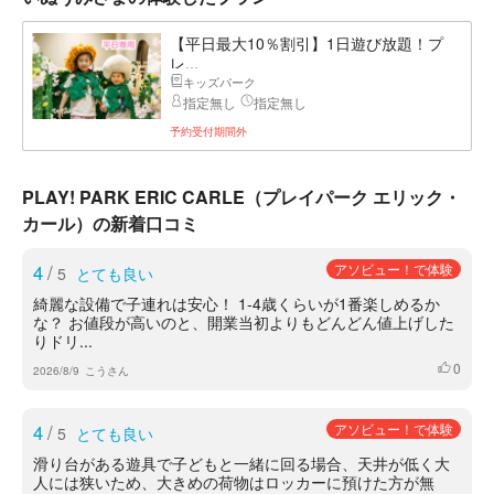
【平日最大10％割引】1日遊び放題！プ
レ...
キッズパーク
指定無し
指定無し
予約受付期間外
PLAY! PARK ERIC CARLE（プレイパーク エリック・
カール）の新着口コミ
4
/
アソビュー！で体験
5
とても良い
綺麗な設備で子連れは安心！ 1-4歳くらいが1番楽しめるか
な？ お値段が高いのと、開業当初よりもどんどん値上げした
りドリ...
0
いいね
2026/8/9
こうさん
4
/
アソビュー！で体験
5
とても良い
滑り台がある遊具で子どもと一緒に回る場合、天井が低く大
人には狭いため、大きめの荷物はロッカーに預けた方が無