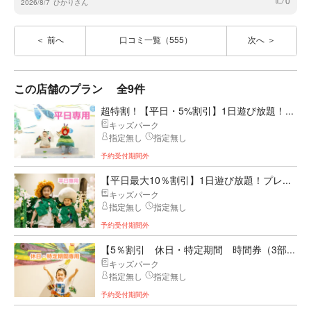
0
いいね
2026/8/7
ひかりさん
前へ
口コミ一覧（555）
次へ
この店舗のプラン
全9件
超特割！【平日・5%割引】1日遊び放題！...
キッズパーク
指定無し
指定無し
予約受付期間外
【平日最大10％割引】1日遊び放題！プレ...
キッズパーク
指定無し
指定無し
予約受付期間外
【5％割引 休日・特定期間 時間券（3部...
キッズパーク
指定無し
指定無し
予約受付期間外