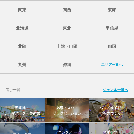
関東
関西
東海
北海道
東北
甲信越
北陸
山陰・山陽
四国
九州
沖縄
エリア一覧へ
遊び一覧
ジャンル一覧へ
遊園地・
温泉・スパ・
ハンドメイド・
テーマパーク・美術館
リラクゼーション
ものづくり
エンタメ・
スポーツ・