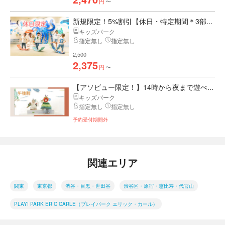
円
〜
新規限定！5%割引【休日・特定期間＊3部...
キッズパーク
指定無し
指定無し
2,500
2,375
円
〜
【アソビュー限定！】14時から夜まで遊べ...
キッズパーク
指定無し
指定無し
予約受付期間外
関連エリア
関東
東京都
渋谷・目黒・世田谷
渋谷区・原宿・恵比寿・代官山
PLAY! PARK ERIC CARLE（プレイパーク エリック・カール）