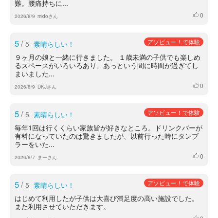
難。腰痛持ちに...
0
いいね
2026/8/9
midoさん
5
/
アソビュー！で体験
5
素晴らしい！
９ヶ月の娘と一緒に行きました。 １歳未満の子供でも楽しめ
るスペースがいろいろあり、あっという間に時間が過ぎてし
まいました...
0
いいね
2026/8/9
DKJさん
5
/
アソビュー！で体験
5
素晴らしい！
毎年1回は行くくらい家族皆が好きなところ。ドリンクバーが
有料になっていたのは驚きましたが、以前行った時にタンブ
ラーをいた...
0
いいね
2026/8/7
まーさん
5
/
アソビュー！で体験
5
素晴らしい！
はじめて利用したが子供は大喜び満足度の高い施設でした。
また利用させていただきます。